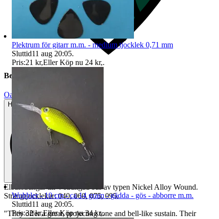
Plektrum för gitarr m.m. - medium tjocklek 0,71 mm
Sluttid
11 aug 20:05
.
Pris:
21 kr
,
Eller Köp nu
24 kr
,
.
Beskrivning
Oanvänt
Helt ny och aldrig använd
Elbassträngar till 4-strängad bas av typen Nickel Alloy Wound.
Wobbler - 10 cm - ca 14 gram - gädda - gös - abborre m.m.
Strängtjocklekar: 040, 060, 075, 095.
Sluttid
11 aug 20:05
.
Pris:
32 kr
,
Eller Köp nu
34 kr
,
.
"They offer a great, projecting tone and bell-like sustain. Their