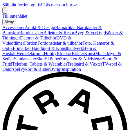
Sälj ditt fordon gratis! Läs mer om hur ->
Till innehållet
Meny
Accessoarer
Antikt & Design
Barnartiklar
Barnkläder &
Barnskor
Barnleksaker
Biljetter & Resor
Bygg & Verktyg
Böcker &
Tidningar
Datorer & Tillbehör
DVD &
Videofilmer
Fordon
Fordonsdelar & tillbehör
Foto, Kameror &
Optik
Frimärken
Handgjort & Konsthantverk
Hem &
Hushåll
Hemelektronik
Hobby
Klockor
Kläder
Konst
Musik
Mynt &
Sedlar
Samlarsaker
Skor
Skönhet
Smycken & Ädelstenar
Sport &
Fritid
Telefoni, Tablets & Wearables
Trädgård & Växter
TV-spel &
Datorspel
Vykort & Bilder
Övrigt
Inspiration