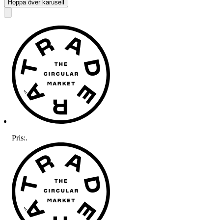
Hoppa över karusell
Pris:
.