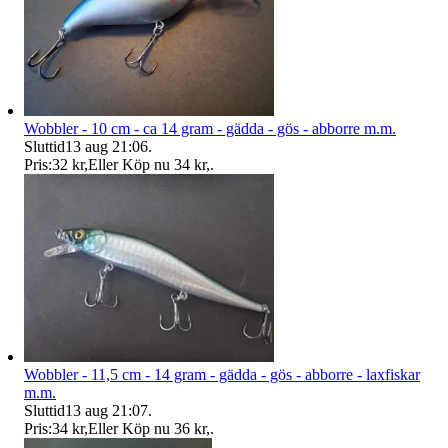
Wobbler - 10 cm - ca 14 gram - gädda - gös - abborre m.m.
Sluttid
13 aug 21:06
.
Pris:
32 kr
,
Eller Köp nu
34 kr
,
.
Wobbler - 11,5 cm - 14 gram - gädda - gös - abborre - laxfiskar
m.m.
Sluttid
13 aug 21:07
.
Pris:
34 kr
,
Eller Köp nu
36 kr
,
.