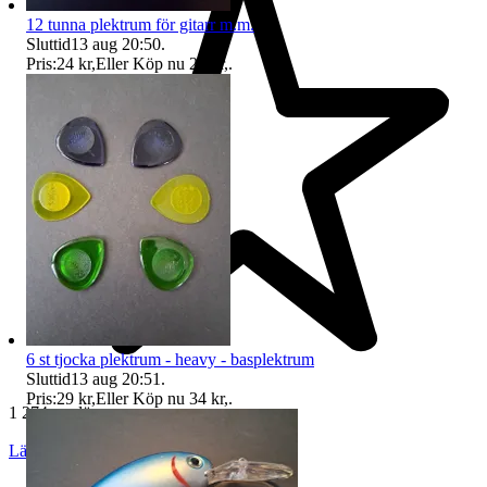
12 tunna plektrum för gitarr m.m.
Sluttid
13 aug 20:50
.
Pris:
24 kr
,
Eller Köp nu
26 kr
,
.
6 st tjocka plektrum - heavy - basplektrum
Sluttid
13 aug 20:51
.
Pris:
29 kr
,
Eller Köp nu
34 kr
,
.
1 274 omdömen
Läs omdömen
Följ