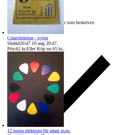
Ersättning om varan inte är som beskriven
Gitarrsträngar - nylon
Sluttid
20:47
10 aug 20:47
.
Pris:
62 kr
,
Eller Köp nu
65 kr
,
.
12 tunna plektrum för gitarr m.m.