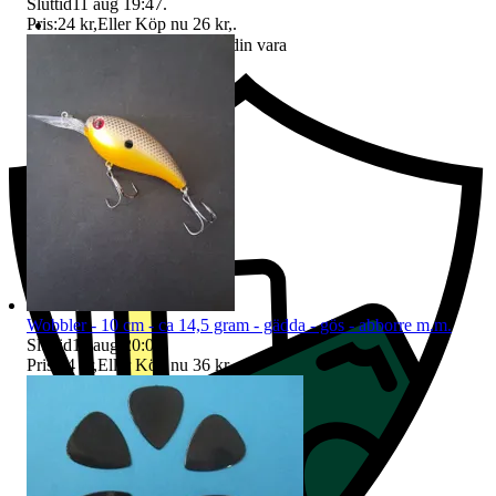
Sluttid
11 aug 19:47
.
Pris:
24 kr
,
Eller Köp nu
26 kr
,
.
Ersättning om du inte får din vara
Wobbler - 10 cm - ca 14,5 gram - gädda - gös - abborre m.m.
Sluttid
11 aug 20:04
.
Pris:
34 kr
,
Eller Köp nu
36 kr
,
.