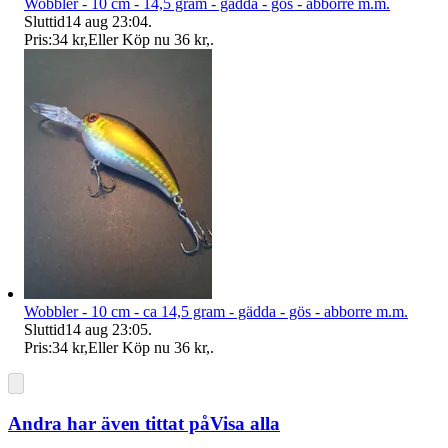
Wobbler - 10 cm - 14,5 gram - gädda - gös - abborre m.m.
Sluttid
14 aug 23:04
.
Pris:
34 kr
,
Eller Köp nu
36 kr
,
.
Wobbler - 10 cm - ca 14,5 gram - gädda - gös - abborre m.m.
Sluttid
14 aug 23:05
.
Pris:
34 kr
,
Eller Köp nu
36 kr
,
.
Andra har även tittat på
Visa alla