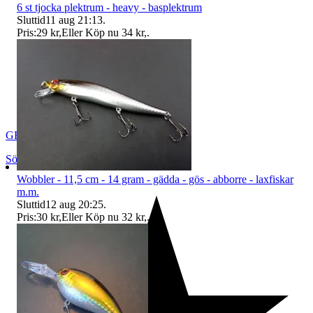
6 st tjocka plektrum - heavy - basplektrum
Sluttid
11 aug 21:13
.
Pris:
29 kr
,
Eller Köp nu
34 kr
,
.
GEWE-Produkter
Södra Sandby
,
Sverige
Wobbler - 11,5 cm - 14 gram - gädda - gös - abborre - laxfiskar
m.m.
Sluttid
12 aug 20:25
.
Pris:
30 kr
,
Eller Köp nu
32 kr
,
.