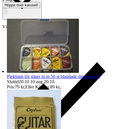
Hoppa över karusell
Välj till köparskydd
Plektrum för gitarr m m 50 st blandade dimensioner
Sluttid
20:10
10 aug 20:10
.
Pris:
79 kr
,
Eller Köp nu
89 kr
,
.