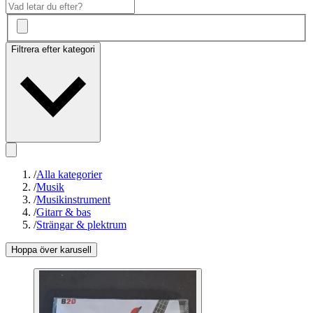
Filtrera efter kategori
/
Alla kategorier
/
Musik
/
Musikinstrument
/
Gitarr & bas
/
Strängar & plektrum
Hoppa över karusell