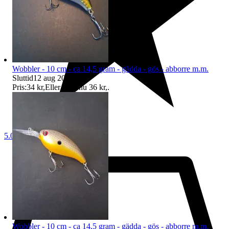
Wobbler - 10 cm - ca 14,5 gram - gädda - gös - abborre m.m.
Sluttid
12 aug 20:26
.
Pris:
34 kr
,
Eller Köp nu
36 kr
,
.
5.0
Wobbler - 10 cm - ca 14,5 gram - gädda - gös - abborre m.m.