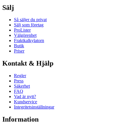
Sälj
Så säljer du privat
Sälj som företag
ProLister
Välgörenhet
Fraktkalkylatorn
Butik
Priser
Kontakt & Hjälp
Regler
Press
Säkerhet
FAQ
Vad är nytt?
Kundservice
Integritetsinställningar
Information