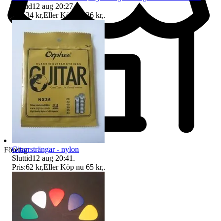
Sluttid
12 aug 20:27
.
Pris:
34 kr
,
Eller Köp nu
36 kr
,
.
Gitarrsträngar - nylon
Företag
Sluttid
12 aug 20:41
.
Pris:
62 kr
,
Eller Köp nu
65 kr
,
.