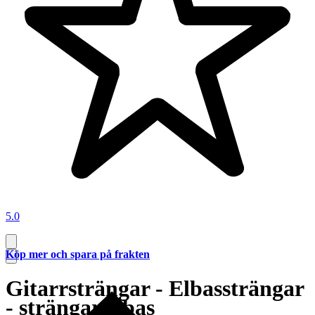
5.0
Köp mer och spara på frakten
Gitarrsträngar - Elbassträngar
- strängar elbas