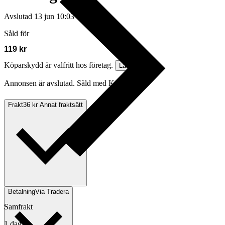
Avslutad
13 jun 10:03
Såld för
119 kr
Köparskydd är valfritt hos företag.
Läs mer
Annonsen är avslutad. Såld med Köp nu.
Frakt
36 kr Annat fraktsätt
Betalning
Via Tradera
Samfrakt
1 dag