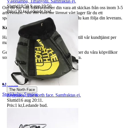
Vägglampa, Tiffanystil. Samfraktas ej.
Sluttid
19:50
9 aug 19:50
.
Om du har valt frakt kommer din vara att skickas från oss inom 3-5
Pris:
130 kr
,
Ledande bud
.
arbetsdagar. När din vara har lämnat vårt lager får du ett
spårningsnummer av DSV inom kort där du kan följa din leverans.
Kundservice
Har du frågor eller funderingar hör av dig till vår kundtjänst per
mail:
webbshop@myrorna.se
.
Genom att buda på våra annonser godkänner du våra köpvillkor
som du hittar på vår infosida här på Tradera.
Myrorna
The North Face
Stockholm
,
Sverige
Ryggsäck, The north face. Samfraktas ej.
Sluttid
16 aug 20:11
.
Pris:
1 kr
,
Ledande bud
.