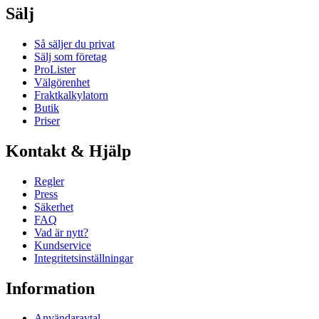
Sälj
Så säljer du privat
Sälj som företag
ProLister
Välgörenhet
Fraktkalkylatorn
Butik
Priser
Kontakt & Hjälp
Regler
Press
Säkerhet
FAQ
Vad är nytt?
Kundservice
Integritetsinställningar
Information
Användaravtal