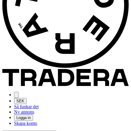
SEK
Så funkar det
Ny annons
Logga in
Skapa konto