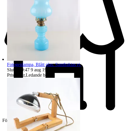
Fotogenlampa, Blått glas. Samfraktas ej.
Sluttid
19:47
9 aug 19:47
.
Pris:
31 kr
,
Ledande bud
.
Företag