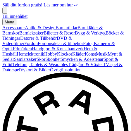
Sälj ditt fordon gratis! Läs mer om hur ->
Till innehållet
Meny
Accessoarer
Antikt & Design
Barnartiklar
Barnkläder &
Barnskor
Barnleksaker
Biljetter & Resor
Bygg & Verktyg
Böcker &
Tidningar
Datorer & Tillbehör
DVD &
Videofilmer
Fordon
Fordonsdelar & tillbehör
Foto, Kameror &
Optik
Frimärken
Handgjort & Konsthantverk
Hem &
Hushåll
Hemelektronik
Hobby
Klockor
Kläder
Konst
Musik
Mynt &
Sedlar
Samlarsaker
Skor
Skönhet
Smycken & Ädelstenar
Sport &
Fritid
Telefoni, Tablets & Wearables
Trädgård & Växter
TV-spel &
Datorspel
Vykort & Bilder
Övrigt
Inspiration