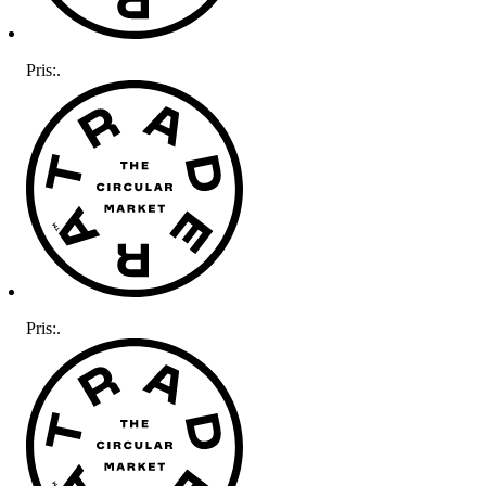
Pris:
.
Pris:
.