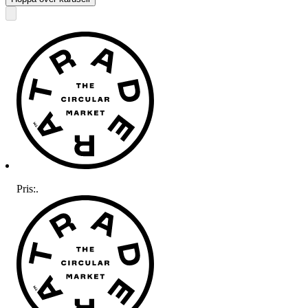
Pris:
.