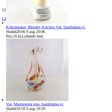
229 637 omdömen
Läs omdömen
Följ
Köksmaskin, Blender, Kitchen Aid. Samfraktas ej.
Sluttid
20:06
9 aug 20:06
.
Pris:
16 kr
,
Ledande bud
.
Vas, Marmorerat glas. Samfraktas ej.
Sluttid
19:59
9 aug 19:59
.