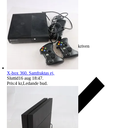
Ersättning om varan inte är som beskriven
X-box 360. Samfraktas ej.
Sluttid
16 aug 18:47
.
Pris:
4 kr
,
Ledande bud
.