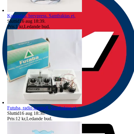
Konstglas, brevpress. Samfraktas ej.
Sluttid
16 aug 18:39
.
Pris:
1 kr
,
Ledande bud
.
Futuba, radio kontroll. Samfraktas ej.
Sluttid
16 aug 18:30
.
Pris:
12 kr
,
Ledande bud
.