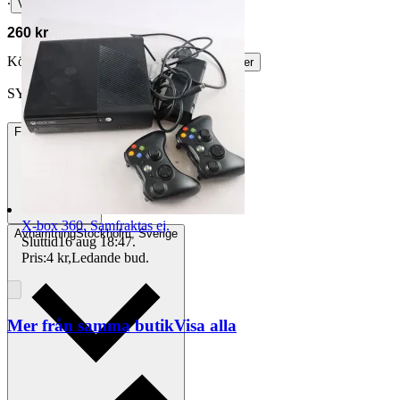
∙
Visa bud
260 kr
Köparskydd är valfritt hos företag.
Läs mer
SYS49152 vann auktionen
Frakt
84 kr DSV
X-box 360. Samfraktas ej.
Avhämtning
Stockholm, Sverige
Sluttid
16 aug 18:47
.
Pris:
4 kr
,
Ledande bud
.
Mer från samma butik
Visa alla