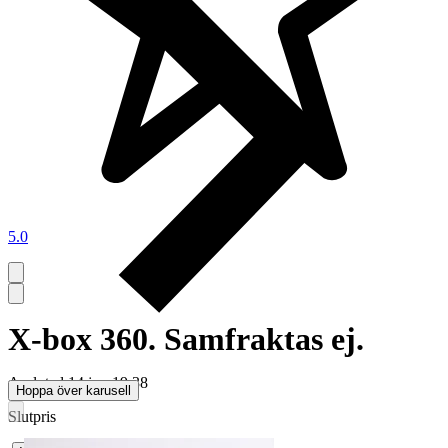
5.0
X-box 360. Samfraktas ej.
Avslutad
14 jun 19:38
Hoppa över karusell
Slutpris