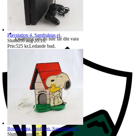
Playstation 4. Samfraktas ej.
Ersättning om du inte får din vara
Sluttid
16 aug 20:16
.
Pris:
525 kr
,
Ledande bud
.
Bordslampa, Snobben. Samfraktas ej.
Sluttid
16 aug 18:36
.