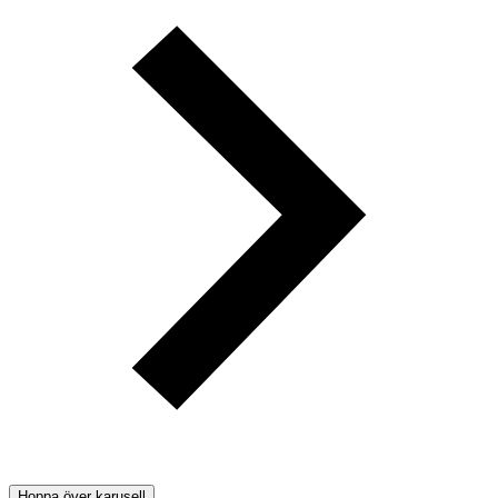
Hoppa över karusell