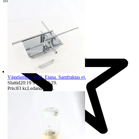
Toppsäljare
Vägglampa, Wofi, Etana. Samfraktas ej.
Sluttid
20:19
9 aug 20:19
.
Pris:
83 kr
,
Ledande bud
.