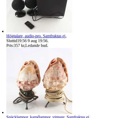
Högtalare, audio-pro. Samfraktas ej.
Sluttid
19:56
9 aug 19:56
.
Pris:
357 kr
,
Ledande bud
.
Snäcklampor, kamélampor, vintage. Samfraktas ej.