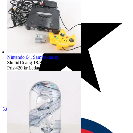
Nintendo 64. Samfraktas ej.
Sluttid
16 aug 18:33
.
Pris:
420 kr
,
Ledande bud
.
5.0