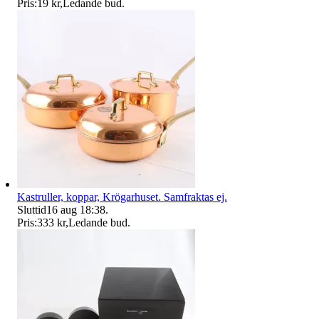
Pris:
19 kr
,
Ledande bud
.
Kastruller, koppar, Krögarhuset. Samfraktas ej.
Sluttid
16 aug 18:38
.
Pris:
333 kr
,
Ledande bud
.