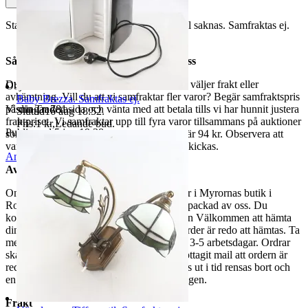
Startar, ej vidare funktionstestad. Bildkabel saknas. Samfraktas ej.
Så här går det till när du handlar hos oss
Du betalar din order direkt på Tradera och väljer frakt eller
Objektnr
735 017 772
avhämtning. Vill du att vi samfraktar fler varor? Begär samfraktspris
Baby Brezza. Samfraktas ej.
på din Traderasida och vänta med att betala tills vi har hunnit justera
Visningar
781
Sluttid
16 aug 18:52
.
fraktpriset. Vi samfraktar upp till fyra varor tillsammans på auktioner
Pris:
1 kr
,
Ledande bud
.
Publicerad
5 jun 19:38
som avslutas samma dag. Samfraktspriset är 94 kr. Observera att
varor märkta endast avhämtning inte kan skickas.
Anmäl
Sälj liknande
Avhämtning
Om du väljer avhämtning hämtas din order i Myrornas butik i
Ropsten, Kolargatan 2 efter den har blivit packad av oss. Du
kommer att få ett separat mail med rubriken Välkommen att hämta
din order på Myrorna i Ropsten! när din order är redo att hämtas. Ta
med legitimation. Hanteringstiden är cirka 3-5 arbetsdagar. Ordrar
ska hämtas senast 7 dagar efter att man mottagit mail att ordern är
redo för avhämtning. Ordrar som ej hämtas ut i tid rensas bort och
en avgift på 84 kr dras av från återbetalningen.
Frakt