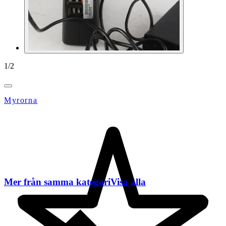
1
/
2
Myrorna
Mer från samma kategori
Visa alla