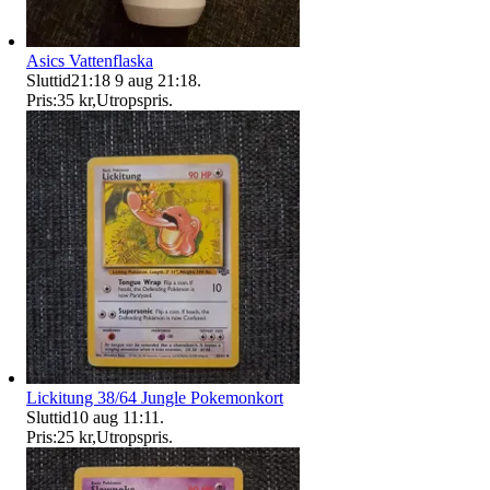
Asics Vattenflaska
Sluttid
21:18
9 aug 21:18
.
Pris:
35 kr
,
Utropspris
.
Lickitung 38/64 Jungle Pokemonkort
Sluttid
10 aug 11:11
.
Pris:
25 kr
,
Utropspris
.