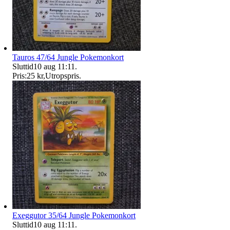
Tauros 47/64 Jungle Pokemonkort
Sluttid
10 aug 11:11
.
Pris:
25 kr
,
Utropspris
.
Exeggutor 35/64 Jungle Pokemonkort
Sluttid
10 aug 11:11
.