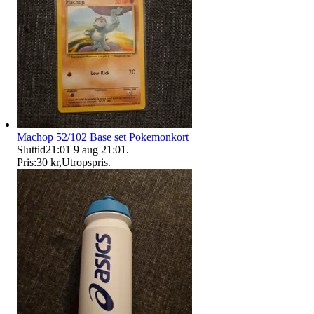
Machop 52/102 Base set Pokemonkort
Sluttid
21:01
9 aug 21:01
.
Pris:
30 kr
,
Utropspris
.