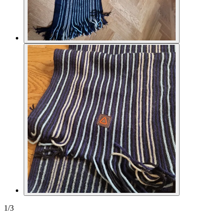
1
/
3