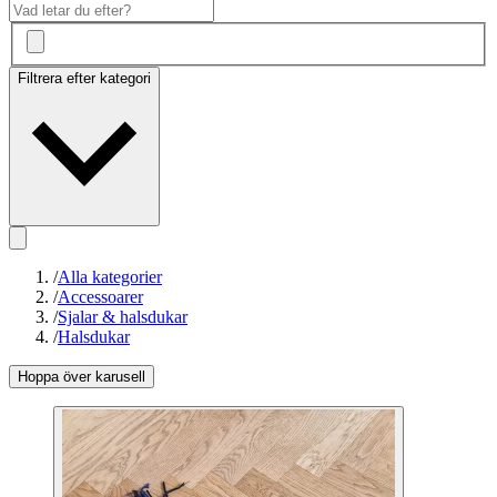
Filtrera efter kategori
/
Alla kategorier
/
Accessoarer
/
Sjalar & halsdukar
/
Halsdukar
Hoppa över karusell