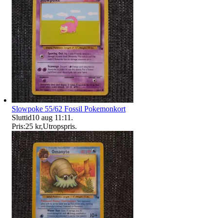
Slowpoke 55/62 Fossil Pokemonkort
Sluttid
10 aug 11:11
.
Pris:
25 kr
,
Utropspris
.