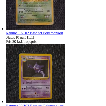
Kakuna 33/102 Base set Pokemonkort
Sluttid
10 aug 11:11
.
Pris:
30 kr
,
Utropspris
.
Haunter 29/102 Base set Pokemonkort