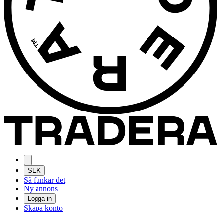
SEK
Så funkar det
Ny annons
Logga in
Skapa konto