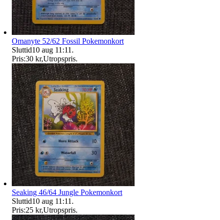
Omanyte 52/62 Fossil Pokemonkort
Sluttid
10 aug 11:11
.
Pris:
30 kr
,
Utropspris
.
Seaking 46/64 Jungle Pokemonkort
Sluttid
10 aug 11:11
.
Pris:
25 kr
,
Utropspris
.