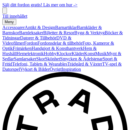
Sälj ditt fordon gratis! Läs mer om hur ->
Till innehållet
Meny
Accessoarer
Antikt & Design
Barnartiklar
Barnkläder &
Barnskor
Barnleksaker
Biljetter & Resor
Bygg & Verktyg
Böcker &
Tidningar
Datorer & Tillbehör
DVD &
Videofilmer
Fordon
Fordonsdelar & tillbehör
Foto, Kameror &
Optik
Frimärken
Handgjort & Konsthantverk
Hem &
Hushåll
Hemelektronik
Hobby
Klockor
Kläder
Konst
Musik
Mynt &
Sedlar
Samlarsaker
Skor
Skönhet
Smycken & Ädelstenar
Sport &
Fritid
Telefoni, Tablets & Wearables
Trädgård & Växter
TV-spel &
Datorspel
Vykort & Bilder
Övrigt
Inspiration