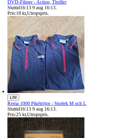
DVD-Filmer - Action, Thriller
Sluttid
16:13
9 aug 16:13
.
Pris:
18 kr
,
Utropspris
.
L/M
Rema 1000 Pikétröjor - Storlek M och L
Sluttid
16:13
9 aug 16:13
.
Pris:
25 kr
,
Utropspris
.