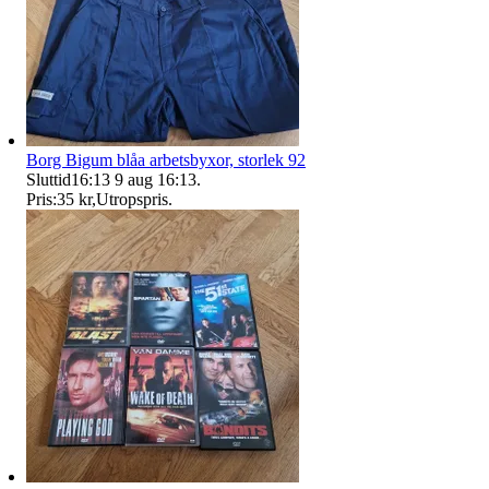
Borg Bigum blåa arbetsbyxor, storlek 92
Sluttid
16:13
9 aug 16:13
.
Pris:
35 kr
,
Utropspris
.