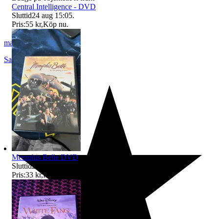
Central Intelligence - DVD
Sluttid
24 aug 15:05
.
Pris:
55 kr
,
Köp nu
.
marie77_89
Sandviken
,
Sverige
Memphis Belle DVD
Sluttid
25 aug 19:46
.
Pris:
33 kr
,
Köp nu
.