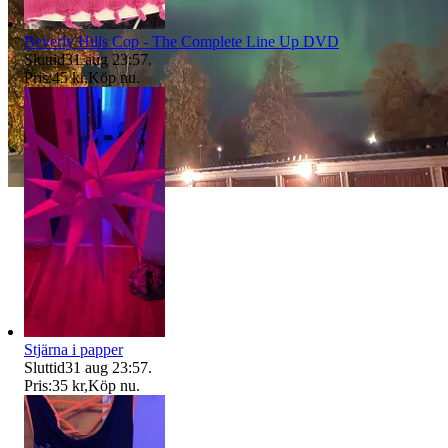
Beverly Hills Cop - The Complete Line Up DVD
Sluttid
31 aug 23:57
.
Pris:
45 kr
,
Köp nu
.
Stjärna i papper
Sluttid
31 aug 23:57
.
Pris:
35 kr
,
Köp nu
.