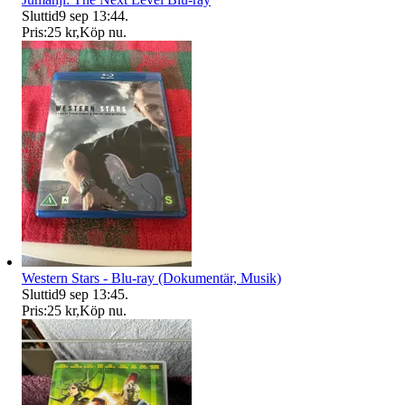
Sluttid
9 sep 13:44
.
Pris:
25 kr
,
Köp nu
.
Western Stars - Blu-ray (Dokumentär, Musik)
Sluttid
9 sep 13:45
.
Pris:
25 kr
,
Köp nu
.