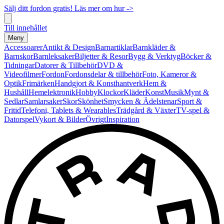
Sälj ditt fordon gratis! Läs mer om hur ->
Till innehållet
Meny
Accessoarer
Antikt & Design
Barnartiklar
Barnkläder &
Barnskor
Barnleksaker
Biljetter & Resor
Bygg & Verktyg
Böcker &
Tidningar
Datorer & Tillbehör
DVD &
Videofilmer
Fordon
Fordonsdelar & tillbehör
Foto, Kameror &
Optik
Frimärken
Handgjort & Konsthantverk
Hem &
Hushåll
Hemelektronik
Hobby
Klockor
Kläder
Konst
Musik
Mynt &
Sedlar
Samlarsaker
Skor
Skönhet
Smycken & Ädelstenar
Sport &
Fritid
Telefoni, Tablets & Wearables
Trädgård & Växter
TV-spel &
Datorspel
Vykort & Bilder
Övrigt
Inspiration