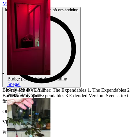
Mycket gott skick
Inga eller minimala tecken på användning
Badge på objektet:
Avhämtning
Spegel
Sluttid
20 aug 22:20
.
Blu-ray och DVD filmer: The Expendables 1, The Expendables 2
Pris:
95 kr
,
Köp nu
.
Back for War, The Expendables 3 Extended Version. Svensk text
finns
Objektnr
740 214 511
Visningar
104
Publicerad
12 jul 19:31