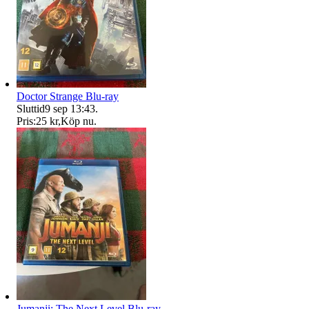
Doctor Strange Blu-ray
Sluttid
9 sep 13:43
.
Pris:
25 kr
,
Köp nu
.
Jumanji: The Next Level Blu-ray