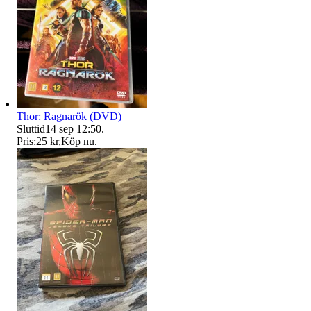
Thor: Ragnarök (DVD)
Sluttid
14 sep 12:50
.
Pris:
25 kr
,
Köp nu
.