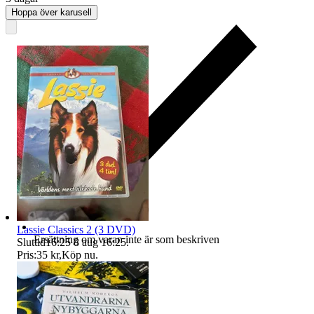
Hoppa över karusell
Lassie Classics 2 (3 DVD)
Ersättning om varan inte är som beskriven
Sluttid
16:25
8 aug 16:25
.
Pris:
35 kr
,
Köp nu
.