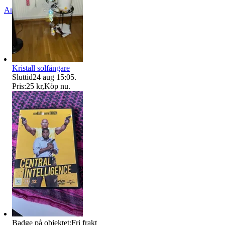
Anmäl
Sälj liknande
Kristall solfångare
Sluttid
24 aug 15:05
.
Pris:
25 kr
,
Köp nu
.
Badge på objektet:
Fri frakt