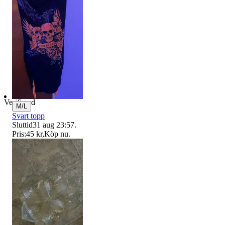
Verifierad
M/L
Svart topp
Sluttid
31 aug 23:57
.
Pris:
45 kr
,
Köp nu
.