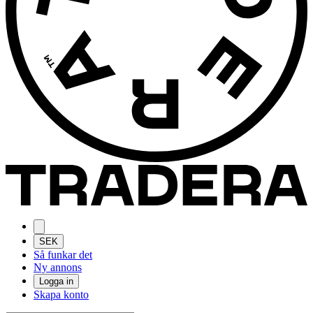
SEK
Så funkar det
Ny annons
Logga in
Skapa konto