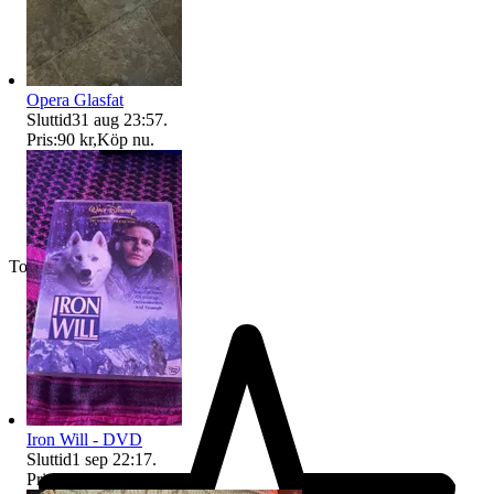
Opera Glasfat
Sluttid
31 aug 23:57
.
Pris:
90 kr
,
Köp nu
.
Toppsäljare
Iron Will - DVD
Sluttid
1 sep 22:17
.
Pris:
45 kr
,
Köp nu
.