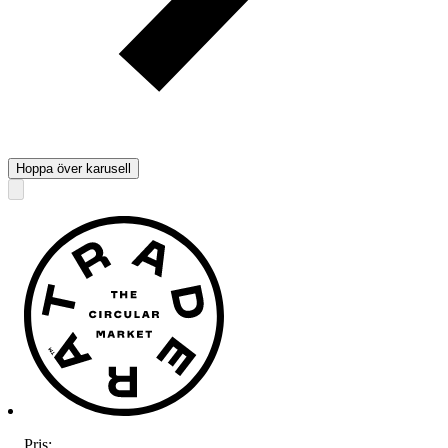
Hoppa över karusell
Pris:
.