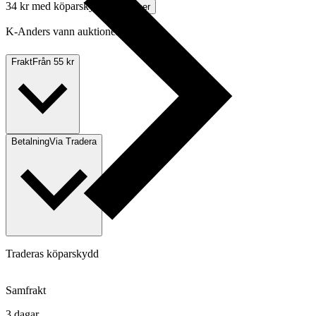
34 kr med köparskydd.
Läs mer
K-Anders vann auktionen
Frakt
Från 55 kr
Betalning
Via Tradera
Traderas köparskydd
Samfrakt
3 dagar