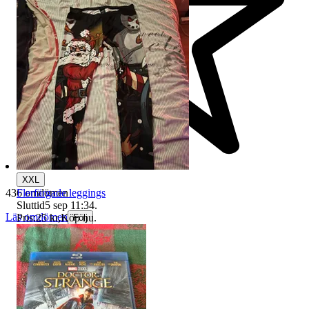
XXL
Flerfärgade leggings
436 omdömen
Sluttid
5 sep 11:34
.
Läs omdömen
Pris:
25 kr
,
Köp nu
.
Följ