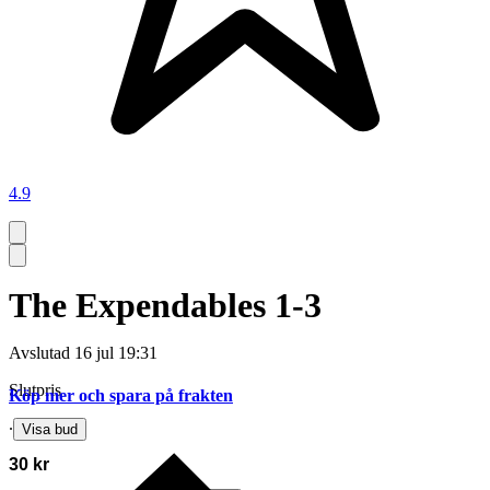
4.9
The Expendables 1-3
Avslutad
16 jul 19:31
Slutpris
Köp mer och spara på frakten
∙
Visa bud
30 kr