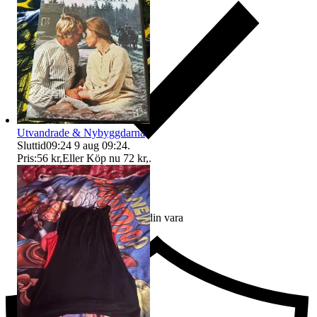
Utvandrade & Nybyggdarna
Sluttid
09:24
9 aug 09:24
.
Pris:
56 kr
,
Eller Köp nu
72 kr
,
.
Ersättning om du inte får din vara