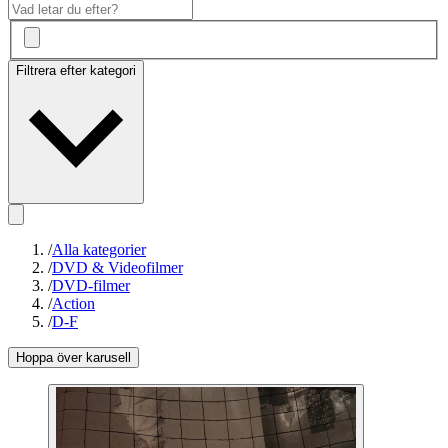
Filtrera efter kategori
/
Alla kategorier
/
DVD & Videofilmer
/
DVD-filmer
/
Action
/
D-F
Hoppa över karusell