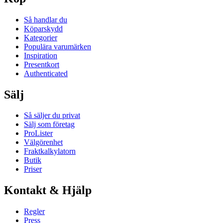
Så handlar du
Köparskydd
Kategorier
Populära varumärken
Inspiration
Presentkort
Authenticated
Sälj
Så säljer du privat
Sälj som företag
ProLister
Välgörenhet
Fraktkalkylatorn
Butik
Priser
Kontakt & Hjälp
Regler
Press