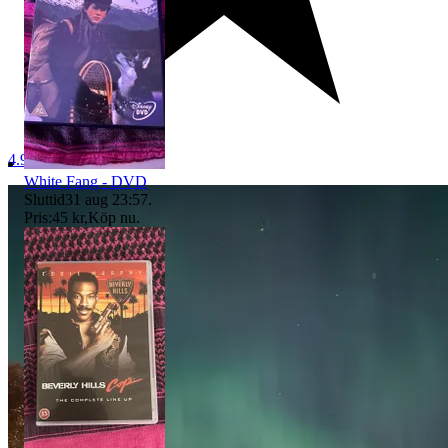
4.9
White Fang - DVD
Sluttid
31 aug 23:57
.
Pris:
45 kr
,
Köp nu
.