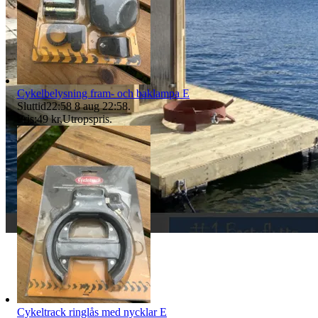
Cykelbelysning fram- och baklampa E
Sluttid
22:58
8 aug 22:58
.
Pris:
49 kr
,
Utropspris
.
Cykeltrack ringlås med nycklar E