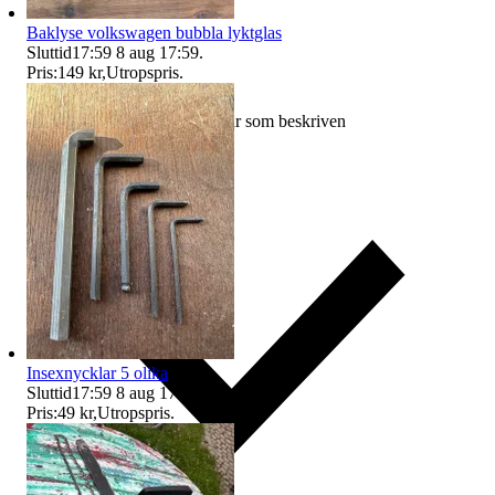
Baklyse volkswagen bubbla lyktglas
Sluttid
17:59
8 aug 17:59
.
Pris:
149 kr
,
Utropspris
.
Ersättning om varan inte är som beskriven
Insexnycklar 5 olika
Sluttid
17:59
8 aug 17:59
.
Pris:
49 kr
,
Utropspris
.