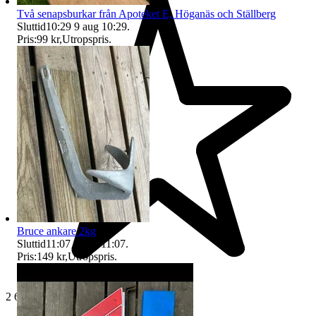
Två senapsburkar från Apoteket E, Höganäs och Ställberg
Sluttid
10:29
9 aug 10:29
.
Pris:
99 kr
,
Utropspris
.
Bruce ankare 2kg
Sluttid
11:07
9 aug 11:07
.
Pris:
149 kr
,
Utropspris
.
2 640 omdömen