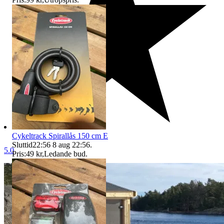
Cykeltrack Spirallås 150 cm E
Sluttid
22:56
8 aug 22:56
.
5.0
Pris:
49 kr
,
Ledande bud
.