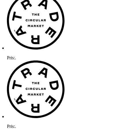
Pris:
.
Pris:
.