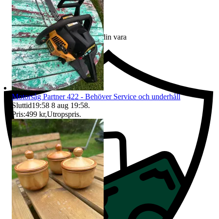
Ersättning om du inte får din vara
Motorsåg Partner 422 - Behöver Service och underhåll
Sluttid
19:58
8 aug 19:58
.
Pris:
499 kr
,
Utropspris
.