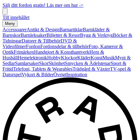
Sälj ditt fordon gratis! Läs mer om hur ->
Till innehållet
Meny
Accessoarer
Antikt & Design
Barnartiklar
Barnkläder &
Barnskor
Barnleksaker
Biljetter & Resor
Bygg & Verktyg
Böcker &
Tidningar
Datorer & Tillbehör
DVD &
Videofilmer
Fordon
Fordonsdelar & tillbehör
Foto, Kameror &
Optik
Frimärken
Handgjort & Konsthantverk
Hem &
Hushåll
Hemelektronik
Hobby
Klockor
Kläder
Konst
Musik
Mynt &
Sedlar
Samlarsaker
Skor
Skönhet
Smycken & Ädelstenar
Sport &
Fritid
Telefoni, Tablets & Wearables
Trädgård & Växter
TV-spel &
Datorspel
Vykort & Bilder
Övrigt
Inspiration