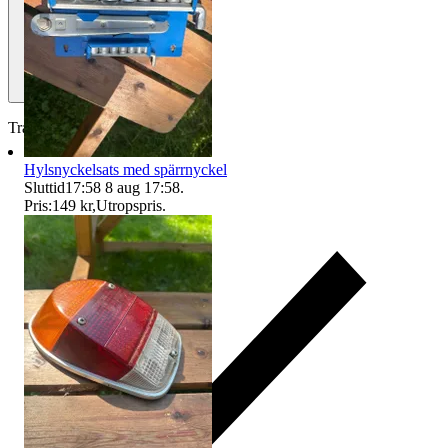
Traderas köparskydd
Hylsnyckelsats med spärrnyckel
Sluttid
17:58
8 aug 17:58
.
Pris:
149 kr
,
Utropspris
.