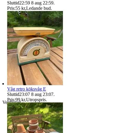
Sluttid
22:59
8 aug 22:59
.
Pris:
55 kr
,
Ledande bud
.
Våg retro köksvåg E
Sluttid
23:07
8 aug 23:07
.
Pris:
99 kr
,
Utropspris
.
Verifierad