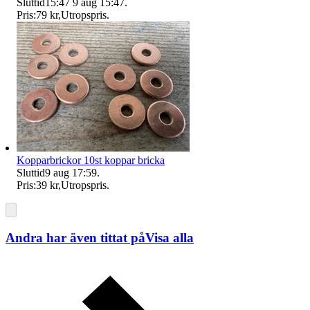
Sluttid
15:47
9 aug 15:47
.
Pris:
79 kr
,
Utropspris
.
Kopparbrickor 10st koppar bricka
Sluttid
9 aug 17:59
.
Pris:
39 kr
,
Utropspris
.
Andra har även tittat på
Visa alla