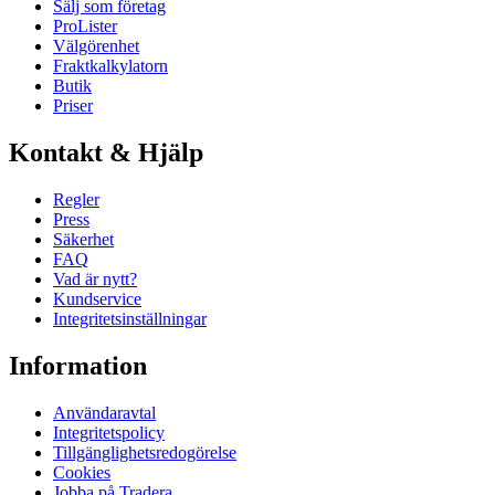
Sälj som företag
ProLister
Välgörenhet
Fraktkalkylatorn
Butik
Priser
Kontakt & Hjälp
Regler
Press
Säkerhet
FAQ
Vad är nytt?
Kundservice
Integritetsinställningar
Information
Användaravtal
Integritetspolicy
Tillgänglighetsredogörelse
Cookies
Jobba på Tradera