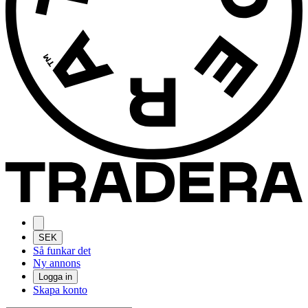
SEK
Så funkar det
Ny annons
Logga in
Skapa konto