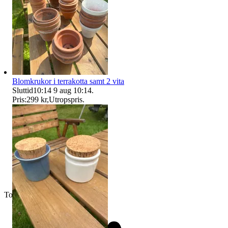
Blomkrukor i terrakotta samt 2 vita
Sluttid
10:14
9 aug 10:14
.
Pris:
299 kr
,
Utropspris
.
Toppsäljare