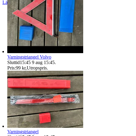
Läs omdömen
Följ
Varningstriangel Volvo
Sluttid
15:45
9 aug 15:45
.
Pris:
99 kr
,
Utropspris
.
Varningstriangel