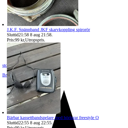
J.K.F. Spännband JKF skarvkoppling spirorör
Sluttid
21:58
8 aug 21:58
.
Pris:
99 kr
,
Utropspris
.
stortjatarn
Brottby
,
Sverige
Bärbar kassettbandspelare med hörlurar freestyle O
Sluttid
22:55
8 aug 22:55
.
Pris:
99 kr
,
Utropspris
.