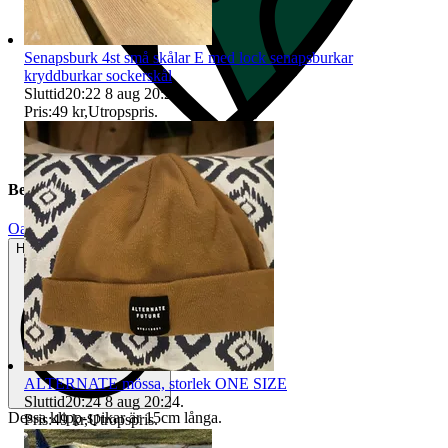
Senapsburk 4st små skålar E med lock senapsburkar
kryddburkar sockerskål
Sluttid
20:22
8 aug 20:22
.
Pris:
49 kr
,
Utropspris
.
Beskrivning
Oanvänt
Helt ny och aldrig använd
ALTERNATE mössa, storlek ONE SIZE
Sluttid
20:24
8 aug 20:24
.
Dessa klipp-spikar är 15cm långa.
Pris:
49 kr
,
Utropspris
.