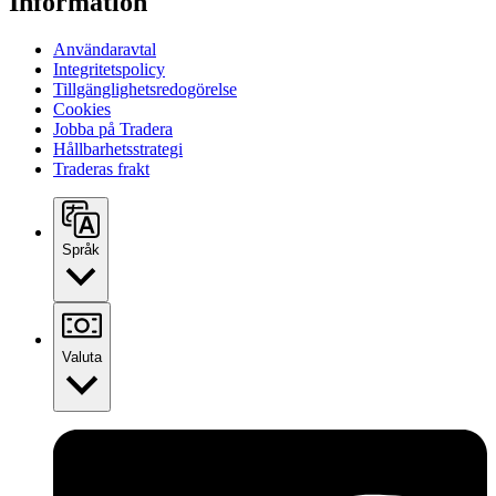
Information
Användaravtal
Integritetspolicy
Tillgänglighetsredogörelse
Cookies
Jobba på Tradera
Hållbarhetsstrategi
Traderas frakt
Språk
Valuta