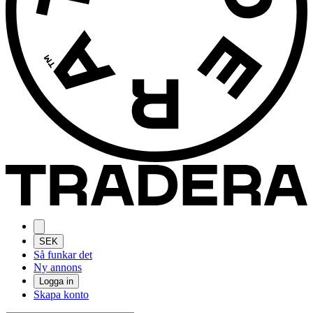
SEK
Så funkar det
Ny annons
Logga in
Skapa konto