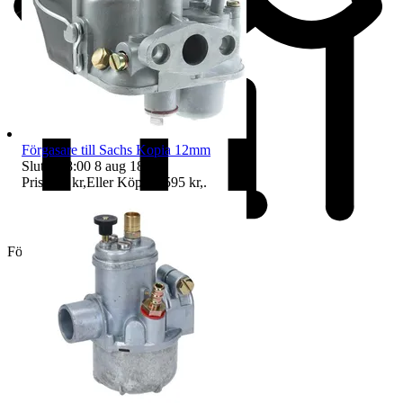
Förgasare till Sachs Kopia 12mm
Sluttid
18:00
8 aug 18:00
.
Pris:
590 kr
,
Eller Köp nu
595 kr
,
.
Företag