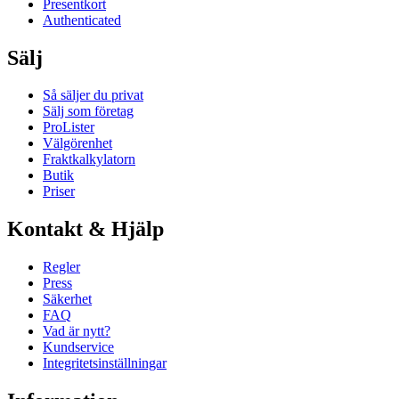
Presentkort
Authenticated
Sälj
Så säljer du privat
Sälj som företag
ProLister
Välgörenhet
Fraktkalkylatorn
Butik
Priser
Kontakt & Hjälp
Regler
Press
Säkerhet
FAQ
Vad är nytt?
Kundservice
Integritetsinställningar