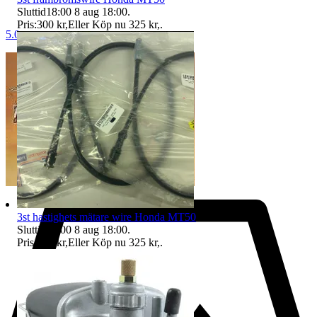
Sluttid
18:00
8 aug 18:00
.
Pris:
300 kr
,
Eller Köp nu
325 kr
,
.
5.0
3st hastighets mätare wire Honda MT50
Sluttid
18:00
8 aug 18:00
.
Pris:
300 kr
,
Eller Köp nu
325 kr
,
.