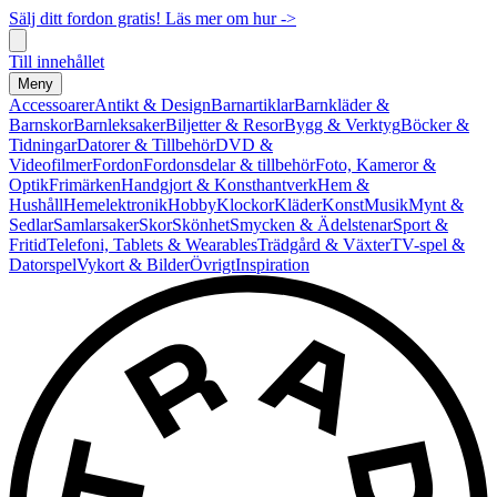
Sälj ditt fordon gratis! Läs mer om hur ->
Till innehållet
Meny
Accessoarer
Antikt & Design
Barnartiklar
Barnkläder &
Barnskor
Barnleksaker
Biljetter & Resor
Bygg & Verktyg
Böcker &
Tidningar
Datorer & Tillbehör
DVD &
Videofilmer
Fordon
Fordonsdelar & tillbehör
Foto, Kameror &
Optik
Frimärken
Handgjort & Konsthantverk
Hem &
Hushåll
Hemelektronik
Hobby
Klockor
Kläder
Konst
Musik
Mynt &
Sedlar
Samlarsaker
Skor
Skönhet
Smycken & Ädelstenar
Sport &
Fritid
Telefoni, Tablets & Wearables
Trädgård & Växter
TV-spel &
Datorspel
Vykort & Bilder
Övrigt
Inspiration