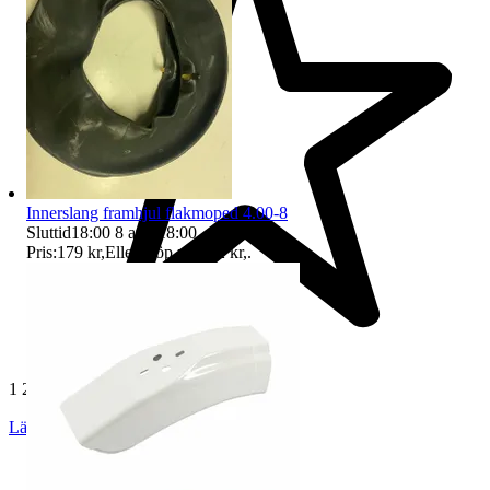
Innerslang framhjul flakmoped 4.00-8
Sluttid
18:00
8 aug 18:00
.
Pris:
179 kr
,
Eller Köp nu
202 kr
,
.
1 218 omdömen
Läs omdömen
Följ