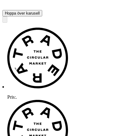
Hoppa över karusell
Pris:
.