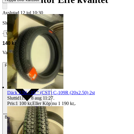
Avslutad
12 jul 10:30
Slutpris
∙
Visa bud
140 kr
Valtra6600 vann auktionen
Frakt
22 kr Annat fraktsätt
Däck 2.50 - 15 " (CST) C-109R (20x2.50) 2st
Sluttid
11:27
8 aug 11:27
.
Pris:
1 100 kr
,
Eller Köp nu
1 190 kr
,
.
Betalning
Via Tradera