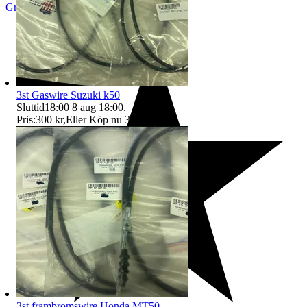
Grängesberg
,
Sverige
3st Gaswire Suzuki k50
Sluttid
18:00
8 aug 18:00
.
Pris:
300 kr
,
Eller Köp nu
325 kr
,
.
3st frambromswire Honda MT50