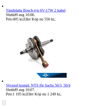
Tändplatta Bosch-typ 6V-17W 2 kabel
Sluttid
9 aug 10:06
.
Pris:
495 kr
,
Eller Köp nu
550 kr
,
.
Vevaxel kompl. NTS för Sachs 50/3, 50/4
Sluttid
9 aug 10:07
.
Pris:
1 195 kr
,
Eller Köp nu
1 249 kr
,
.