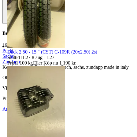
Beskrivning
1977
|
Puch
|
Däck 2.50 - 15 " (CST) C-109R (20x2.50) 2st
Sachs
|
Sluttid
11:27
8 aug 11:27
.
Zundapp
Pris:
1 100 kr
,
Eller Köp nu
1 190 kr
,
.
Kondensator till Bosch passar Puch, sachs, zundapp made in italy
Objektnr
738 322 560
Visningar
231
Publicerad
29 jun 10:30
Anmäl
Sälj liknande