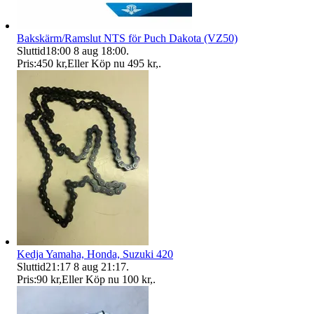
Bakskärm/Ramslut NTS för Puch Dakota (VZ50)
Sluttid
18:00
8 aug 18:00
.
Pris:
450 kr
,
Eller Köp nu
495 kr
,
.
Kedja Yamaha, Honda, Suzuki 420
Sluttid
21:17
8 aug 21:17
.
Pris:
90 kr
,
Eller Köp nu
100 kr
,
.