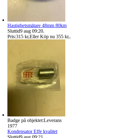
Hastighetsmätare 48mm 80km
Sluttid
9 aug 09:20
.
Pris:
315 kr
,
Eller Köp nu
355 kr
,
.
Badge på objektet:
Leverans
1977
Kondensator Effe kvalitet
Sluttid
9 aug 09:21
.