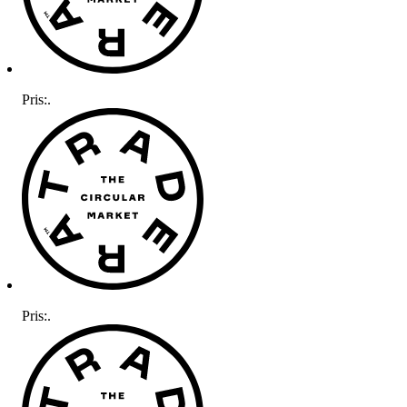
Pris:
.
Pris:
.