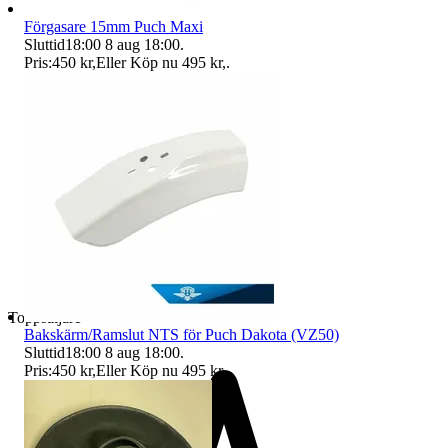
Förgasare 15mm Puch Maxi
Sluttid
18:00
8 aug 18:00
.
Pris:
450 kr
,
Eller Köp nu
495 kr
,
.
Toppsäljare
Bakskärm/Ramslut NTS för Puch Dakota (VZ50)
Sluttid
18:00
8 aug 18:00
.
Pris:
450 kr
,
Eller Köp nu
495 kr
,
.