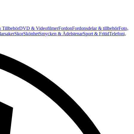
 Tillbehör
DVD & Videofilmer
Fordon
Fordonsdelar & tillbehör
Foto,
arsaker
Skor
Skönhet
Smycken & Ädelstenar
Sport & Fritid
Telefoni,