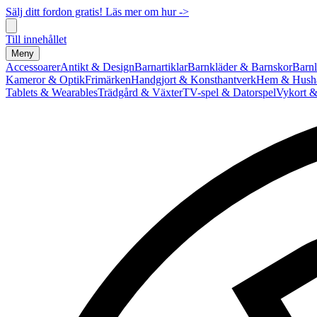
Sälj ditt fordon gratis! Läs mer om hur ->
Till innehållet
Meny
Accessoarer
Antikt & Design
Barnartiklar
Barnkläder & Barnskor
Barnl
Kameror & Optik
Frimärken
Handgjort & Konsthantverk
Hem & Hushå
Tablets & Wearables
Trädgård & Växter
TV-spel & Datorspel
Vykort &