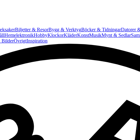
eksaker
Biljetter & Resor
Bygg & Verktyg
Böcker & Tidningar
Datorer &
ll
Hemelektronik
Hobby
Klockor
Kläder
Konst
Musik
Mynt & Sedlar
Saml
 Bilder
Övrigt
Inspiration