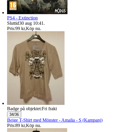
PS4 - Extinction
Sluttid
30 aug 10:41
.
Pris:
99 kr
,
Köp nu
.
Badge på objektet:
Fri frakt
34/36
Beige T-Shirt med Mönster - Amalia - S (Kampanj)
Pris:
89 kr
,
Köp nu
.