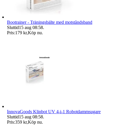
Bootrainer - Träningsbälte med motståndsband
Sluttid
15 aug 08:58
.
Pris:
179 kr
,
Köp nu
.
InnovaGoods Klinbot UV 4-i-1 Robotdammsugare
Sluttid
15 aug 08:58
.
Pris:
359 kr
,
Köp nu
.