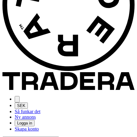
SEK
Så funkar det
Ny annons
Logga in
Skapa konto