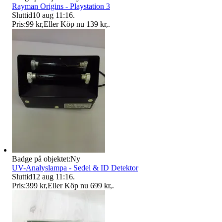
Rayman Origins - Playstation 3
Sluttid
10 aug 11:16
.
Pris:
99 kr
,
Eller Köp nu
139 kr
,
.
Badge på objektet:
Ny
UV-Analyslampa - Sedel & ID Detektor
Sluttid
12 aug 11:16
.
Pris:
399 kr
,
Eller Köp nu
699 kr
,
.