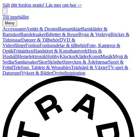
Sälj ditt fordon gratis! Läs mer om hur ->
Till innehållet
Meny
Accessoarer
Antikt & Design
Barnartiklar
Barnkläder &
Barnskor
Barnleksaker
Biljetter & Resor
Bygg & Verktyg
Böcker &
Tidningar
Datorer & Tillbehör
DVD &
Videofilmer
Fordon
Fordonsdelar & tillbehör
Foto, Kameror &
Optik
Frimärken
Handgjort & Konsthantverk
Hem &
Hushåll
Hemelektronik
Hobby
Klockor
Kläder
Konst
Musik
Mynt &
Sedlar
Samlarsaker
Skor
Skönhet
Smycken & Ädelstenar
Sport &
Fritid
Telefoni, Tablets & Wearables
Trädgård & Växter
TV-spel &
Datorspel
Vykort & Bilder
Övrigt
Inspiration