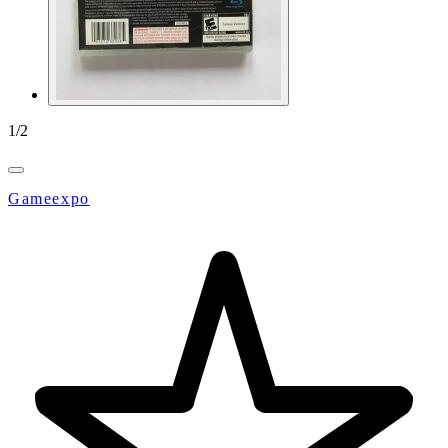
1
/
2
Gameexpo