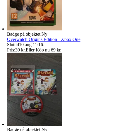
Badge på objektet:
Ny
Overwatch Origins Edition - Xbox One
Sluttid
10 aug 11:16
.
Pris:
39 kr
,
Eller Köp nu
69 kr
,
.
Badge på objektet:
Ny