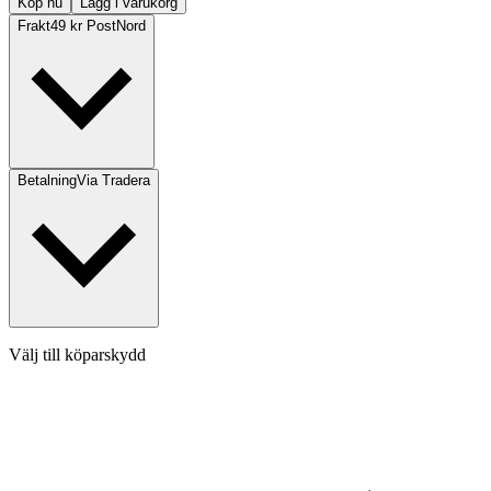
Köp nu
Lägg i varukorg
Frakt
49 kr PostNord
Betalning
Via Tradera
Välj till köparskydd