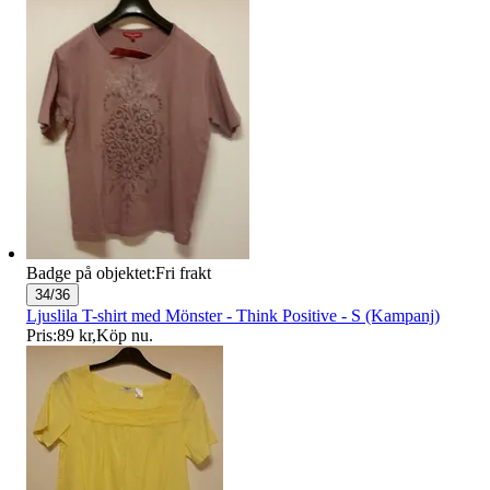
Badge på objektet:
Fri frakt
34/36
Ljuslila T-shirt med Mönster - Think Positive - S (Kampanj)
Pris:
89 kr
,
Köp nu
.