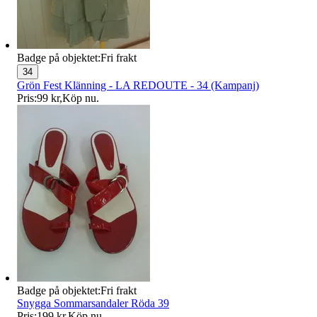
Badge på objektet:
Fri frakt
34
Grön Fest Klänning - LA REDOUTE - 34 (Kampanj)
Pris:
99 kr
,
Köp nu
.
Badge på objektet:
Fri frakt
Snygga Sommarsandaler Röda 39
Pris:
199 kr
,
Köp nu
.