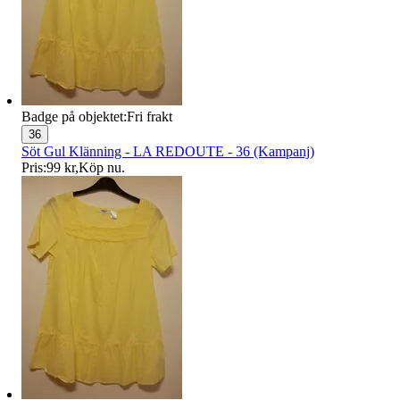
Badge på objektet:
Fri frakt
36
Söt Gul Klänning - LA REDOUTE - 36 (Kampanj)
Pris:
99 kr
,
Köp nu
.