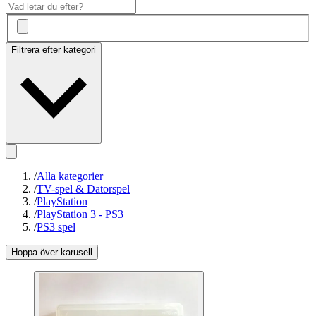
Filtrera efter kategori
/
Alla kategorier
/
TV-spel & Datorspel
/
PlayStation
/
PlayStation 3 - PS3
/
PS3 spel
Hoppa över karusell