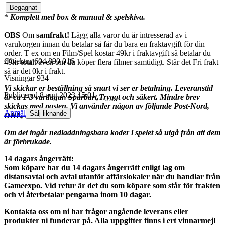
|
Begagnat
*
Komplett med box & manual & spelskiva.
OBS
Om
samfrakt!
Lägg alla varor du är intresserad av i
varukorgen innan du betalar så får du bara en fraktavgift för din
order. T ex om en Film/Spel kostar 49kr i fraktavgift så betalar du
Objektnr
604 890 016
49kr totalt även om du köper flera filmer samtidigt. Står det Fri frakt
så är det 0kr i frakt.
Visningar
934
Vi skickar er beställning så snart vi ser er betalning. Leveranstid
Publicerad
8 aug 2023 15:01
är ca 1-3 vardagar. Spårbart,Tryggt och säkert. Mindre brev
skickas med posten. Vi använder någon av följande Post-Nord,
Anmäl
Sälj liknande
DHL, Schenker.
Om det ingår nedladdningsbara koder i spelet så utgå från att dem
är förbrukade.
14 dagars ångerrätt:
Som köpare har du 14 dagars ångerrätt enligt lag om
distansavtal och avtal utanför affärslokaler när du handlar från
Gameexpo. Vid retur är det du som köpare som står för frakten
och vi återbetalar pengarna inom 10 dagar.
Kontakta oss om ni har frågor angående leverans eller
produkter ni funderar på. Alla uppgifter finns i ert vinnarmejl