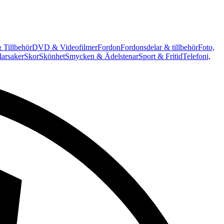
 Tillbehör
DVD & Videofilmer
Fordon
Fordonsdelar & tillbehör
Foto,
arsaker
Skor
Skönhet
Smycken & Ädelstenar
Sport & Fritid
Telefoni,