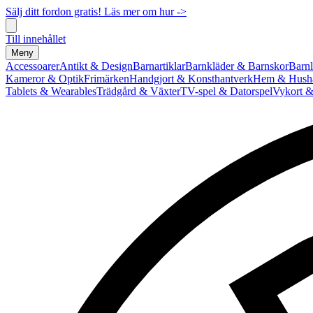
Sälj ditt fordon gratis! Läs mer om hur ->
Till innehållet
Meny
Accessoarer
Antikt & Design
Barnartiklar
Barnkläder & Barnskor
Barnl
Kameror & Optik
Frimärken
Handgjort & Konsthantverk
Hem & Hushå
Tablets & Wearables
Trädgård & Växter
TV-spel & Datorspel
Vykort &