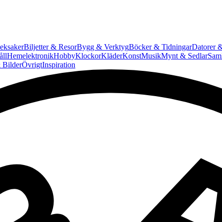
eksaker
Biljetter & Resor
Bygg & Verktyg
Böcker & Tidningar
Datorer &
ll
Hemelektronik
Hobby
Klockor
Kläder
Konst
Musik
Mynt & Sedlar
Saml
 Bilder
Övrigt
Inspiration