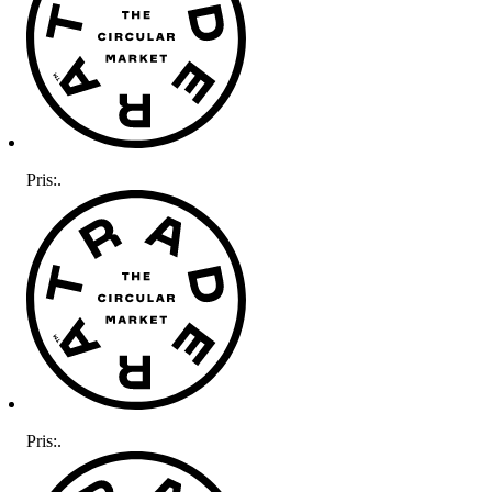
Pris:
.
Pris:
.