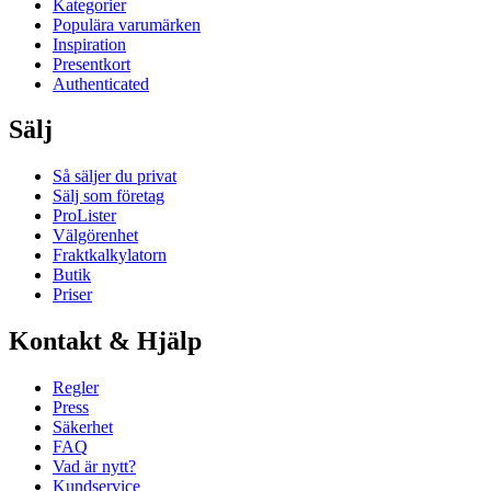
Kategorier
Populära varumärken
Inspiration
Presentkort
Authenticated
Sälj
Så säljer du privat
Sälj som företag
ProLister
Välgörenhet
Fraktkalkylatorn
Butik
Priser
Kontakt & Hjälp
Regler
Press
Säkerhet
FAQ
Vad är nytt?
Kundservice