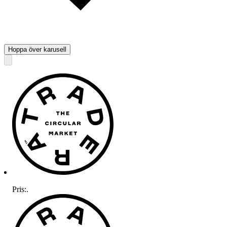
Hoppa över karusell
Pris:
.