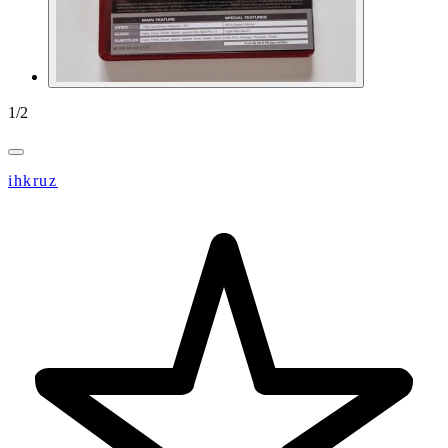
1
/
2
ihkruz