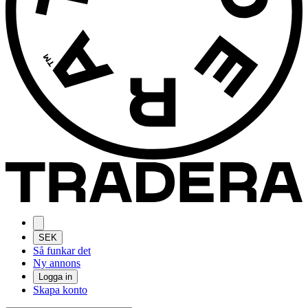
SEK
Så funkar det
Ny annons
Logga in
Skapa konto