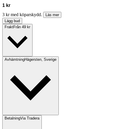
1 kr
3 kr med köparskydd.
Läs mer
Lägg bud
Frakt
Från 49 kr
Avhämtning
Hägersten, Sverige
Betalning
Via Tradera