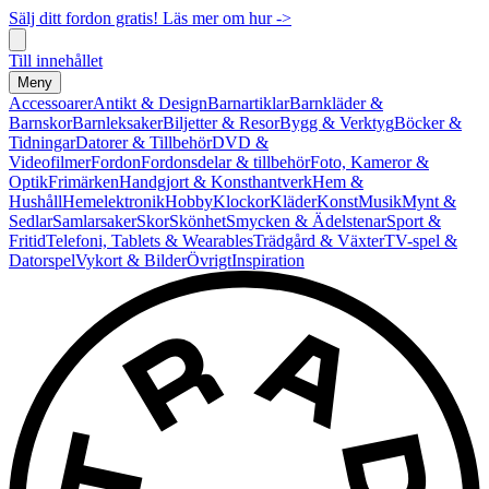
Sälj ditt fordon gratis! Läs mer om hur ->
Till innehållet
Meny
Accessoarer
Antikt & Design
Barnartiklar
Barnkläder &
Barnskor
Barnleksaker
Biljetter & Resor
Bygg & Verktyg
Böcker &
Tidningar
Datorer & Tillbehör
DVD &
Videofilmer
Fordon
Fordonsdelar & tillbehör
Foto, Kameror &
Optik
Frimärken
Handgjort & Konsthantverk
Hem &
Hushåll
Hemelektronik
Hobby
Klockor
Kläder
Konst
Musik
Mynt &
Sedlar
Samlarsaker
Skor
Skönhet
Smycken & Ädelstenar
Sport &
Fritid
Telefoni, Tablets & Wearables
Trädgård & Växter
TV-spel &
Datorspel
Vykort & Bilder
Övrigt
Inspiration