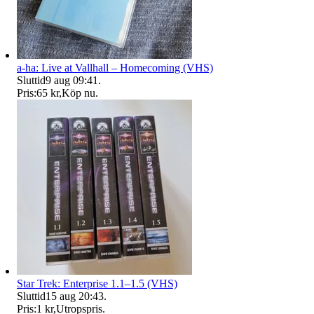
a-ha: Live at Vallhall – Homecoming (VHS)
Sluttid
9 aug 09:41
.
Pris:
65 kr
,
Köp nu
.
Star Trek: Enterprise 1.1–1.5 (VHS)
Sluttid
15 aug 20:43
.
Pris:
1 kr
,
Utropspris
.