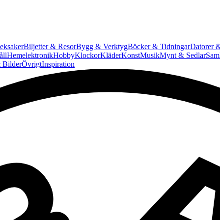
eksaker
Biljetter & Resor
Bygg & Verktyg
Böcker & Tidningar
Datorer &
ll
Hemelektronik
Hobby
Klockor
Kläder
Konst
Musik
Mynt & Sedlar
Saml
 Bilder
Övrigt
Inspiration