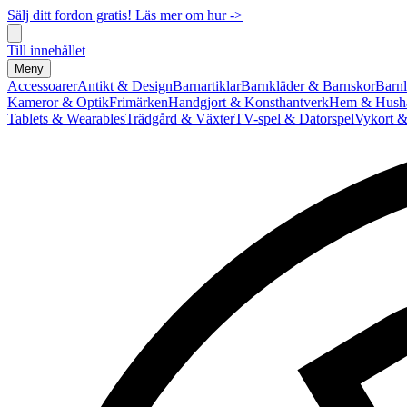
Sälj ditt fordon gratis! Läs mer om hur ->
Till innehållet
Meny
Accessoarer
Antikt & Design
Barnartiklar
Barnkläder & Barnskor
Barnl
Kameror & Optik
Frimärken
Handgjort & Konsthantverk
Hem & Hushå
Tablets & Wearables
Trädgård & Växter
TV-spel & Datorspel
Vykort &