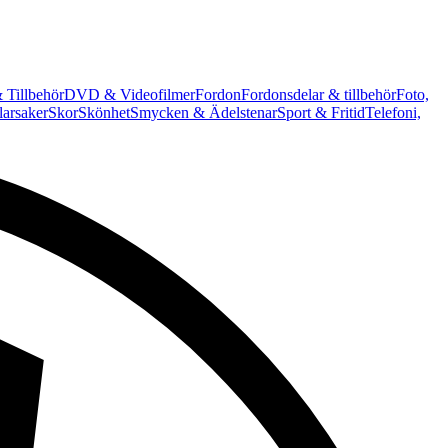
 Tillbehör
DVD & Videofilmer
Fordon
Fordonsdelar & tillbehör
Foto,
arsaker
Skor
Skönhet
Smycken & Ädelstenar
Sport & Fritid
Telefoni,