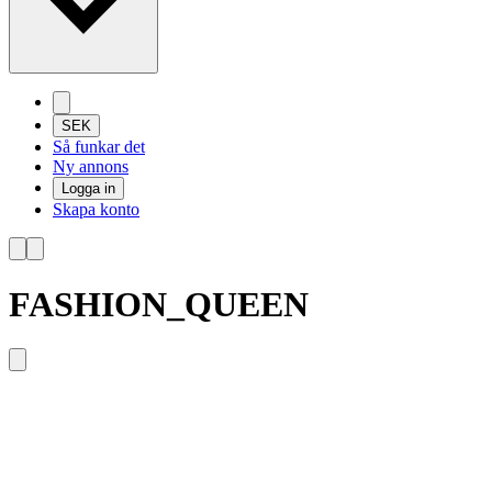
SEK
Så funkar det
Ny annons
Logga in
Skapa konto
FASHION_QUEEN