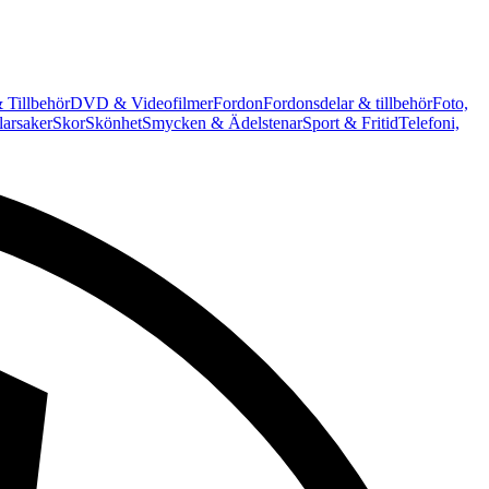
 Tillbehör
DVD & Videofilmer
Fordon
Fordonsdelar & tillbehör
Foto,
arsaker
Skor
Skönhet
Smycken & Ädelstenar
Sport & Fritid
Telefoni,