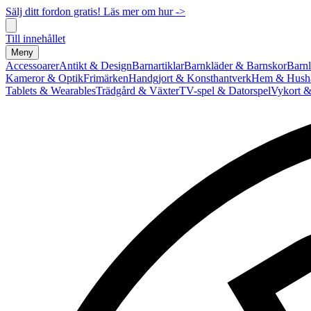
Sälj ditt fordon gratis! Läs mer om hur ->
Till innehållet
Meny
Accessoarer
Antikt & Design
Barnartiklar
Barnkläder & Barnskor
Barnl
Kameror & Optik
Frimärken
Handgjort & Konsthantverk
Hem & Hushå
Tablets & Wearables
Trädgård & Växter
TV-spel & Datorspel
Vykort &