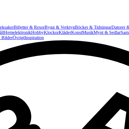
eksaker
Biljetter & Resor
Bygg & Verktyg
Böcker & Tidningar
Datorer &
ll
Hemelektronik
Hobby
Klockor
Kläder
Konst
Musik
Mynt & Sedlar
Saml
 Bilder
Övrigt
Inspiration