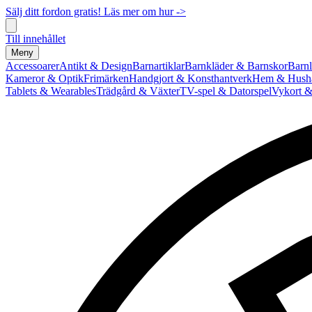
Sälj ditt fordon gratis! Läs mer om hur ->
Till innehållet
Meny
Accessoarer
Antikt & Design
Barnartiklar
Barnkläder & Barnskor
Barnl
Kameror & Optik
Frimärken
Handgjort & Konsthantverk
Hem & Hushå
Tablets & Wearables
Trädgård & Växter
TV-spel & Datorspel
Vykort &