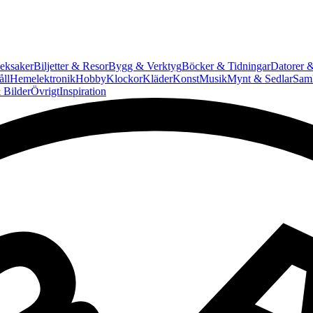
eksaker
Biljetter & Resor
Bygg & Verktyg
Böcker & Tidningar
Datorer &
ll
Hemelektronik
Hobby
Klockor
Kläder
Konst
Musik
Mynt & Sedlar
Saml
 Bilder
Övrigt
Inspiration