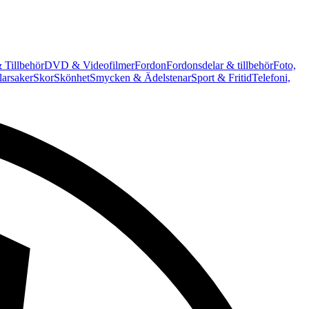
 Tillbehör
DVD & Videofilmer
Fordon
Fordonsdelar & tillbehör
Foto,
arsaker
Skor
Skönhet
Smycken & Ädelstenar
Sport & Fritid
Telefoni,