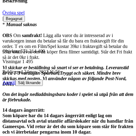
Beskrivning
Övriga spel
|
Begagnat
*
Manual saknas
OBS
Om
samfrakt!
Lägg alla varor du är intresserad av i
varukorgen innan du betalar så får du bara en fraktavgift för din
order. T ex om en Film/Spel kostar 39kr i fraktavgift så betalar du
Objektnr
571 214 409
39kr totalt även om du köper flera filmer samtidigt. Står det Fri frakt
så är det 0kr i frakt.
Visningar
1 495
Vi skickar er beställning så snart vi ser er betalning. Leveranstid
Publicerad
24 nov 2022 11:56
är ca 1-3 vardagar. Spårbart,Tryggt och säkert. Mindre brev
skickas med posten. Vi använder någon av följande Post-Nord,
Anmäl
Sälj liknande
DHL, Schenker.
Om det ingår nedladdningsbara koder i spelet så utgå från att dem
är förbrukade.
14 dagars ångerrätt:
Som köpare har du 14 dagars ångerrätt enligt lag om
distansavtal och avtal utanför affärslokaler när du handlar från
Gameexpo. Vid retur är det du som köpare som står för frakten
och vi återbetalar pengarna inom 10 dagar.