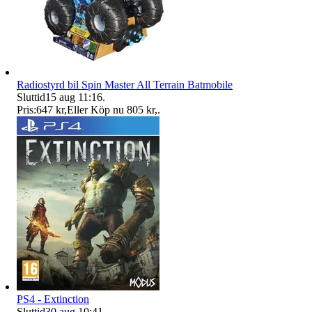
Radiostyrd bil Spin Master All Terrain Batmobile
Sluttid
15 aug 11:16
.
Pris:
647 kr
,
Eller Köp nu
805 kr
,
.
PS4 - Extinction
Sluttid
30 aug 10:41
.