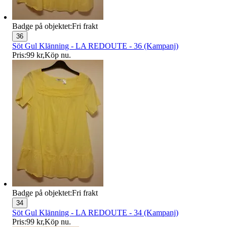
Badge på objektet:
Fri frakt
36
Söt Gul Klänning - LA REDOUTE - 36 (Kampanj)
Pris:
99 kr
,
Köp nu
.
Badge på objektet:
Fri frakt
34
Söt Gul Klänning - LA REDOUTE - 34 (Kampanj)
Pris:
99 kr
,
Köp nu
.