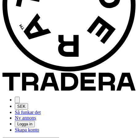
SEK
Så funkar det
Ny annons
Logga in
Skapa konto