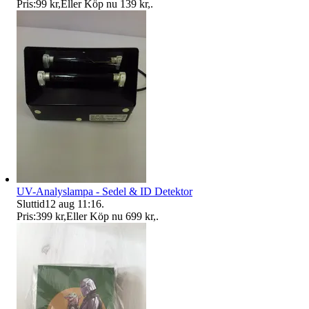
Pris:
99 kr
,
Eller Köp nu
139 kr
,
.
UV-Analyslampa - Sedel & ID Detektor
Sluttid
12 aug 11:16
.
Pris:
399 kr
,
Eller Köp nu
699 kr
,
.