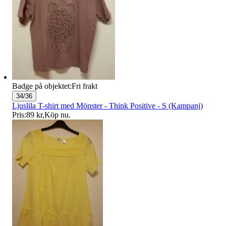
Badge på objektet:
Fri frakt
34/36
Ljuslila T-shirt med Mönster - Think Positive - S (Kampanj)
Pris:
89 kr
,
Köp nu
.