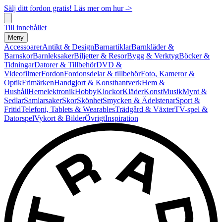
Sälj ditt fordon gratis! Läs mer om hur ->
Till innehållet
Meny
Accessoarer
Antikt & Design
Barnartiklar
Barnkläder &
Barnskor
Barnleksaker
Biljetter & Resor
Bygg & Verktyg
Böcker &
Tidningar
Datorer & Tillbehör
DVD &
Videofilmer
Fordon
Fordonsdelar & tillbehör
Foto, Kameror &
Optik
Frimärken
Handgjort & Konsthantverk
Hem &
Hushåll
Hemelektronik
Hobby
Klockor
Kläder
Konst
Musik
Mynt &
Sedlar
Samlarsaker
Skor
Skönhet
Smycken & Ädelstenar
Sport &
Fritid
Telefoni, Tablets & Wearables
Trädgård & Växter
TV-spel &
Datorspel
Vykort & Bilder
Övrigt
Inspiration