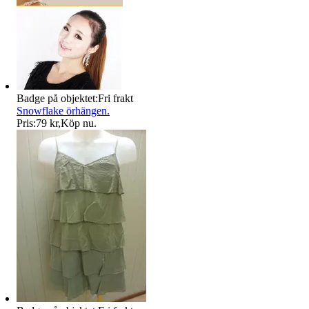
Badge på objektet:
Fri frakt
Snowflake örhängen.
Pris:
79 kr
,
Köp nu
.