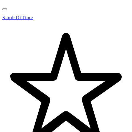
SandsOfTime