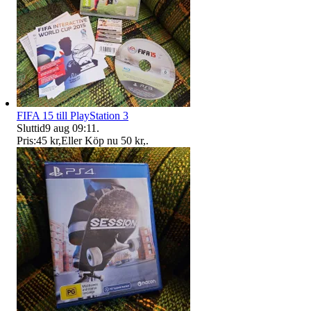
FIFA 15 till PlayStation 3
Sluttid
9 aug 09:11
.
Pris:
45 kr
,
Eller Köp nu
50 kr
,
.