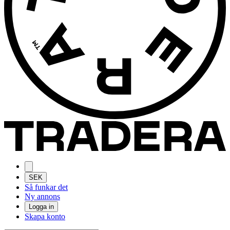
SEK
Så funkar det
Ny annons
Logga in
Skapa konto