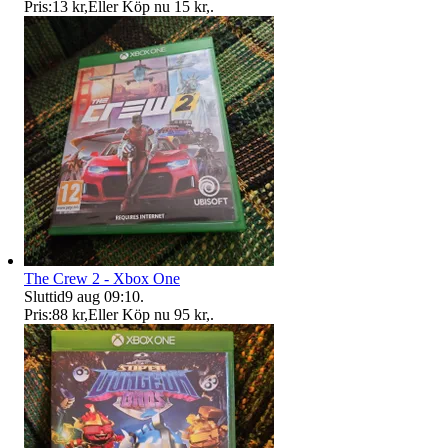
Pris:
13 kr
,
Eller Köp nu
15 kr
,
.
The Crew 2 - Xbox One
Sluttid
9 aug 09:10
.
Pris:
88 kr
,
Eller Köp nu
95 kr
,
.