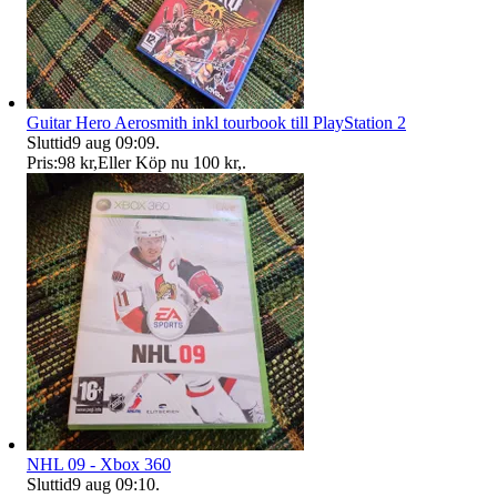
Guitar Hero Aerosmith inkl tourbook till PlayStation 2
Sluttid
9 aug 09:09
.
Pris:
98 kr
,
Eller Köp nu
100 kr
,
.
NHL 09 - Xbox 360
Sluttid
9 aug 09:10
.