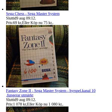
Sega Chess - Sega Master System
Sluttid
9 aug 09:12
.
Pris:
69 kr
,
Eller Köp nu
75 kr
,
.
Fantasy Zone II - Sega Master System - hyrspel.kanal 10
,fungerar utmärkt
Sluttid
9 aug 09:12
.
Pris:
1 078 kr
,
Eller Köp nu
1 080 kr
,
.