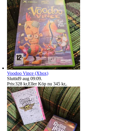
Voodoo Vince (Xbox)
Sluttid
9 aug 09:09
.
Pris:
328 kr
,
Eller Köp nu
345 kr
,
.