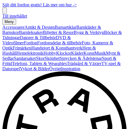
Sälj ditt fordon gratis! Läs mer om hur ->
Till innehållet
Meny
Accessoarer
Antikt & Design
Barnartiklar
Barnkläder &
Barnskor
Barnleksaker
Biljetter & Resor
Bygg & Verktyg
Böcker &
Tidningar
Datorer & Tillbehör
DVD &
Videofilmer
Fordon
Fordonsdelar & tillbehör
Foto, Kameror &
Optik
Frimärken
Handgjort & Konsthantverk
Hem &
Hushåll
Hemelektronik
Hobby
Klockor
Kläder
Konst
Musik
Mynt &
Sedlar
Samlarsaker
Skor
Skönhet
Smycken & Ädelstenar
Sport &
Fritid
Telefoni, Tablets & Wearables
Trädgård & Växter
TV-spel &
Datorspel
Vykort & Bilder
Övrigt
Inspiration