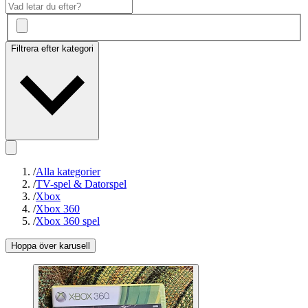
Filtrera efter kategori
/
Alla kategorier
/
TV-spel & Datorspel
/
Xbox
/
Xbox 360
/
Xbox 360 spel
Hoppa över karusell