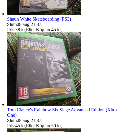
Shaun White Skateboarding (PS3)
Sluttid
8 aug 21:37
.
Pris:
38 kr
,
Eller Köp nu
45 kr
,
.
Tom Clancy's Rainbow Six Siege Advanced Edition (Xbox
One)
Sluttid
8 aug 21:37
.
Pris:
45 kr
,
Eller Köp nu
50 kr
,
.