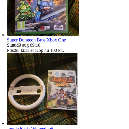
Super Dungeon Bros Xbox One
Sluttid
9 aug 09:10
.
Pris:
98 kr
,
Eller Köp nu
100 kr
,
.
Jungle Kartz Wii med ratt