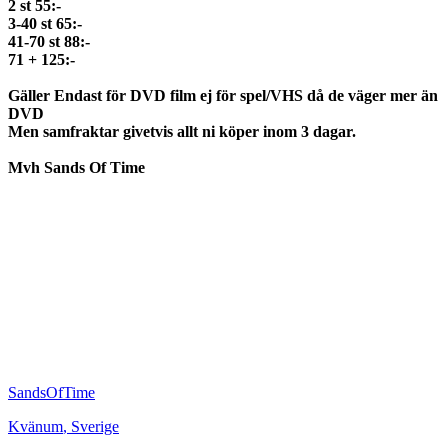
2 st 55:-
3-40 st 65:-
41-70 st 88:-
71 + 125:-
Gäller Endast för DVD film ej för spel/VHS då de väger mer än
DVD
Men samfraktar givetvis allt ni köper inom 3 dagar.
Mvh Sands Of Time
SandsOfTime
Kvänum
,
Sverige