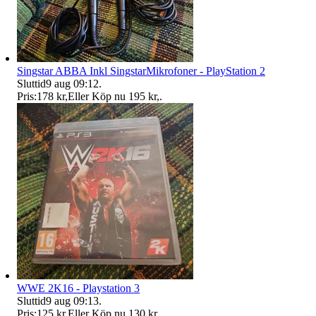
Singstar ABBA Inkl SingstarMikrofoner - PlayStation 2
Sluttid
9 aug 09:12
.
Pris:
178 kr
,
Eller Köp nu
195 kr
,
.
WWE 2K16 - Playstation 3
Sluttid
9 aug 09:13
.
Pris:
125 kr
,
Eller Köp nu
130 kr
,
.