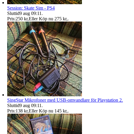
Session: Skate Sim - PS4
Sluttid
9 aug 09:11
.
Pris:
250 kr
,
Eller Köp nu
275 kr
,
.
SingStar Mikrofoner med USB-omvandlare för Playstation 2.
Sluttid
9 aug 09:11
.
Pris:
138 kr
,
Eller Köp nu
145 kr
,
.