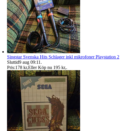
Singstar Svenska Hits Schlager inkl mikrofoner Playstation 2
Sluttid
9 aug 09:11
.
Pris:
178 kr
,
Eller Köp nu
195 kr
,
.