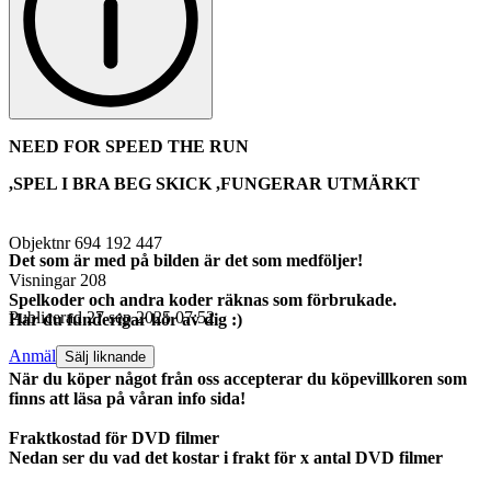
NEED FOR SPEED THE RUN
,SPEL I BRA BEG SKICK ,FUNGERAR UTMÄRKT
Objektnr
694 192 447
Det som är med på bilden är det som medföljer!
Visningar
208
Spelkoder och andra koder räknas som förbrukade.
Publicerad
27 sep 2025 07:52
Har du funderigar hör av dig :)
Anmäl
Sälj liknande
När du köper något från oss accepterar du köpevillkoren som
finns att läsa på våran info sida!
Fraktkostad för DVD filmer
Nedan ser du vad det kostar i frakt för x antal DVD filmer