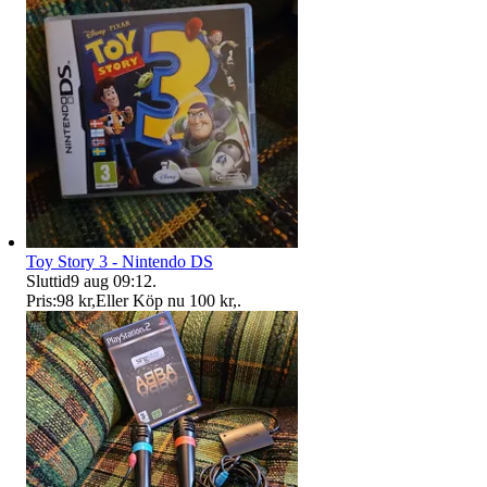
Toy Story 3 - Nintendo DS
Sluttid
9 aug 09:12
.
Pris:
98 kr
,
Eller Köp nu
100 kr
,
.