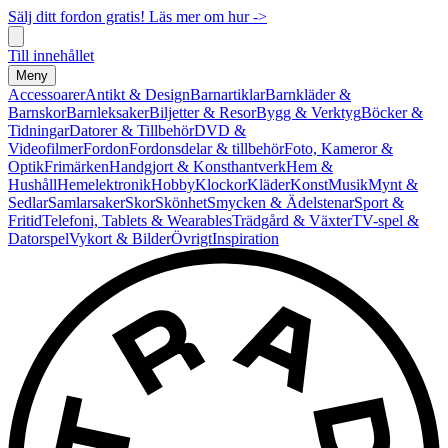
Sälj ditt fordon gratis! Läs mer om hur ->
Till innehållet
Meny
Accessoarer
Antikt & Design
Barnartiklar
Barnkläder &
Barnskor
Barnleksaker
Biljetter & Resor
Bygg & Verktyg
Böcker &
Tidningar
Datorer & Tillbehör
DVD &
Videofilmer
Fordon
Fordonsdelar & tillbehör
Foto, Kameror &
Optik
Frimärken
Handgjort & Konsthantverk
Hem &
Hushåll
Hemelektronik
Hobby
Klockor
Kläder
Konst
Musik
Mynt &
Sedlar
Samlarsaker
Skor
Skönhet
Smycken & Ädelstenar
Sport &
Fritid
Telefoni, Tablets & Wearables
Trädgård & Växter
TV-spel &
Datorspel
Vykort & Bilder
Övrigt
Inspiration