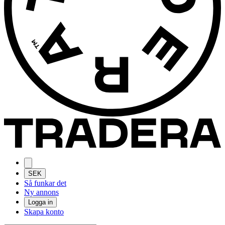
SEK
Så funkar det
Ny annons
Logga in
Skapa konto