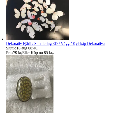
Dekorativ Fjäril / Simulering 3D / Vägg / Kylskåp Dekorativa
Sluttid
16 aug 08:46
.
Pris:
79 kr
,
Eller Köp nu
85 kr
,
.