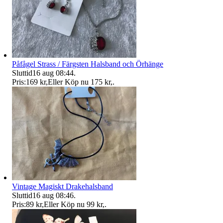
Påfågel Strass / Färgsten Halsband och Örhänge
Sluttid
16 aug 08:44
.
Pris:
169 kr
,
Eller Köp nu
175 kr
,
.
Vintage Magiskt Drakehalsband
Sluttid
16 aug 08:46
.
Pris:
89 kr
,
Eller Köp nu
99 kr
,
.