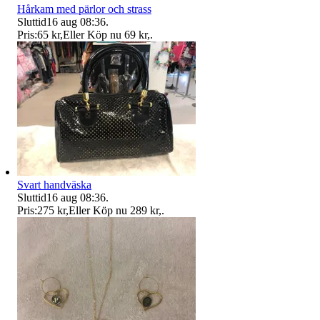
Hårkam med pärlor och strass
Sluttid
16 aug 08:36
.
Pris:
65 kr
,
Eller Köp nu
69 kr
,
.
Svart handväska
Sluttid
16 aug 08:36
.
Pris:
275 kr
,
Eller Köp nu
289 kr
,
.