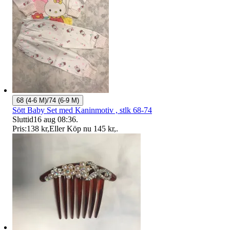
68 (4-6 M)/74 (6-9 M)
Sött Baby Set med Kaninmotiv , stlk 68-74
Sluttid
16 aug 08:36
.
Pris:
138 kr
,
Eller Köp nu
145 kr
,
.