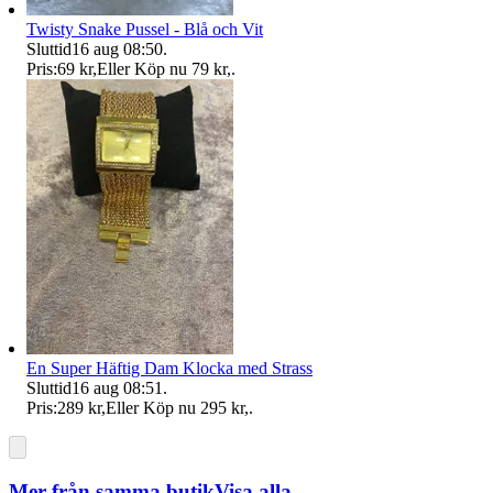
Twisty Snake Pussel - Blå och Vit
Sluttid
16 aug 08:50
.
Pris:
69 kr
,
Eller Köp nu
79 kr
,
.
En Super Häftig Dam Klocka med Strass
Sluttid
16 aug 08:51
.
Pris:
289 kr
,
Eller Köp nu
295 kr
,
.
Mer från samma butik
Visa alla