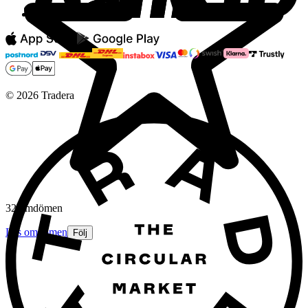
©
2026
Tradera
32 omdömen
Läs omdömen
Följ