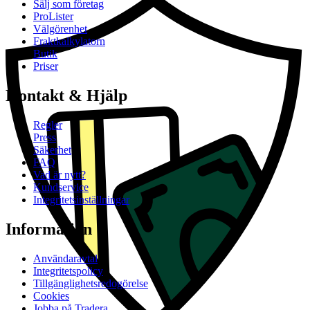
Sälj som företag
ProLister
Välgörenhet
Fraktkalkylatorn
Butik
Priser
Kontakt & Hjälp
Regler
Press
Säkerhet
FAQ
Vad är nytt?
Kundservice
Integritetsinställningar
Information
Användaravtal
Integritetspolicy
Tillgänglighetsredogörelse
Cookies
Jobba på Tradera