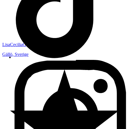
LisaCeciliaG
Gällö
,
Sverige