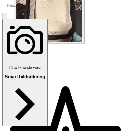
Pris:
.
1
/
8
Hitta liknande varor
LisaCeciliaG
Smart bildsökning