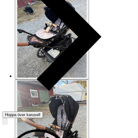
Hoppa över karusell