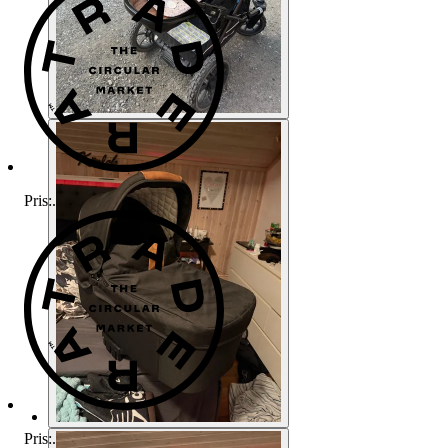
Pris:
.
Pris:
.