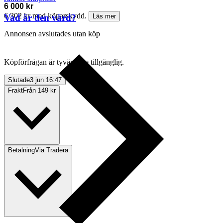
6 000 kr
6 302 kr med köparskydd.
Vad är den värd?
Läs mer
Annonsen avslutades utan köp
Köpförfrågan är tyvärr inte tillgänglig.
Slutade
3 jun 16:47
Frakt
Från 149 kr
Betalning
Via Tradera