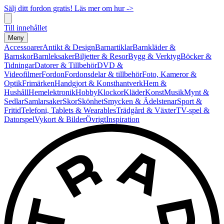
Sälj ditt fordon gratis! Läs mer om hur ->
Till innehållet
Meny
Accessoarer
Antikt & Design
Barnartiklar
Barnkläder &
Barnskor
Barnleksaker
Biljetter & Resor
Bygg & Verktyg
Böcker &
Tidningar
Datorer & Tillbehör
DVD &
Videofilmer
Fordon
Fordonsdelar & tillbehör
Foto, Kameror &
Optik
Frimärken
Handgjort & Konsthantverk
Hem &
Hushåll
Hemelektronik
Hobby
Klockor
Kläder
Konst
Musik
Mynt &
Sedlar
Samlarsaker
Skor
Skönhet
Smycken & Ädelstenar
Sport &
Fritid
Telefoni, Tablets & Wearables
Trädgård & Växter
TV-spel &
Datorspel
Vykort & Bilder
Övrigt
Inspiration