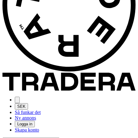
SEK
Så funkar det
Ny annons
Logga in
Skapa konto