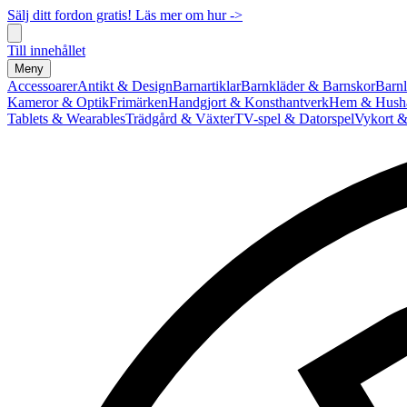
Sälj ditt fordon gratis! Läs mer om hur ->
Till innehållet
Meny
Accessoarer
Antikt & Design
Barnartiklar
Barnkläder & Barnskor
Barnl
Kameror & Optik
Frimärken
Handgjort & Konsthantverk
Hem & Hushå
Tablets & Wearables
Trädgård & Växter
TV-spel & Datorspel
Vykort &