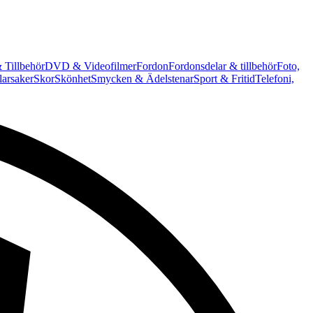
 Tillbehör
DVD & Videofilmer
Fordon
Fordonsdelar & tillbehör
Foto,
arsaker
Skor
Skönhet
Smycken & Ädelstenar
Sport & Fritid
Telefoni,