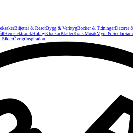
eksaker
Biljetter & Resor
Bygg & Verktyg
Böcker & Tidningar
Datorer &
ll
Hemelektronik
Hobby
Klockor
Kläder
Konst
Musik
Mynt & Sedlar
Saml
 Bilder
Övrigt
Inspiration