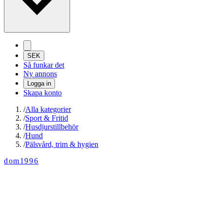
SEK
Så funkar det
Ny annons
Logga in
Skapa konto
/
Alla kategorier
/
Sport & Fritid
/
Husdjurstillbehör
/
Hund
/
Pälsvård, trim & hygien
dom1996