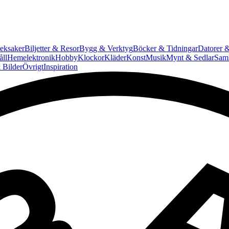
eksaker
Biljetter & Resor
Bygg & Verktyg
Böcker & Tidningar
Datorer &
ll
Hemelektronik
Hobby
Klockor
Kläder
Konst
Musik
Mynt & Sedlar
Saml
 Bilder
Övrigt
Inspiration