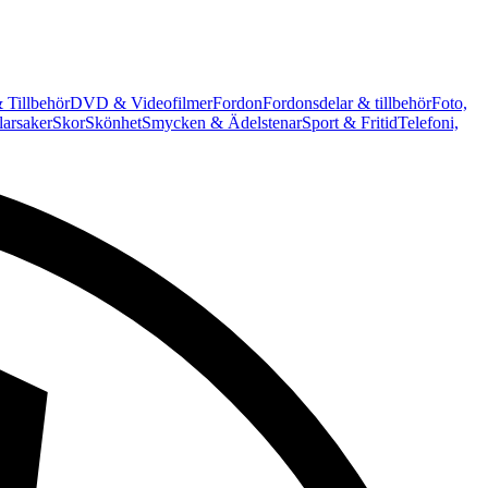
 Tillbehör
DVD & Videofilmer
Fordon
Fordonsdelar & tillbehör
Foto,
arsaker
Skor
Skönhet
Smycken & Ädelstenar
Sport & Fritid
Telefoni,