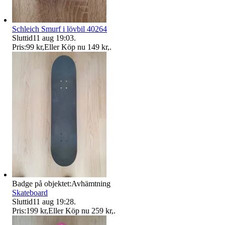
Schleich Smurf i lövbil 40264
Sluttid
11 aug 19:03
.
Pris:
99 kr
,
Eller Köp nu
149 kr
,
.
Badge på objektet:
Avhämtning
Skateboard
Sluttid
11 aug 19:28
.
Pris:
199 kr
,
Eller Köp nu
259 kr
,
.