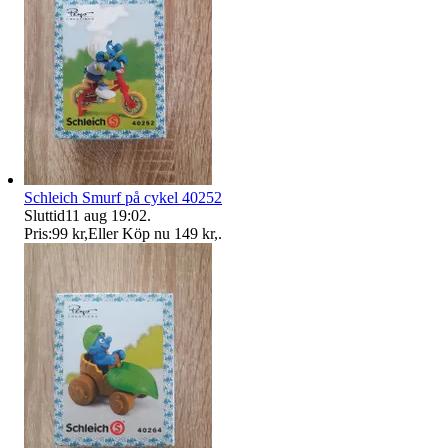
Schleich Smurf på cykel 40252
Sluttid
11 aug 19:02
.
Pris:
99 kr
,
Eller Köp nu
149 kr
,
.