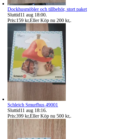
Dockhusmöbler och tillbehör, stort paket
Sluttid
11 aug 18:00
.
Pris:
159 kr
,
Eller Köp nu
200 kr
,
.
Schleich Smurfhus 49001
Sluttid
11 aug 18:16
.
Pris:
399 kr
,
Eller Köp nu
500 kr
,
.