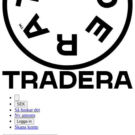
SEK
Så funkar det
Ny annons
Logga in
Skapa konto