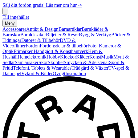
Sälj ditt fordon gratis! Läs mer om hur ->
Till innehållet
Meny
Accessoarer
Antikt & Design
Barnartiklar
Barnkläder &
Barnskor
Barnleksaker
Biljetter & Resor
Bygg & Verktyg
Böcker &
Tidningar
Datorer & Tillbehör
DVD &
Videofilmer
Fordon
Fordonsdelar & tillbehör
Foto, Kameror &
Optik
Frimärken
Handgjort & Konsthantverk
Hem &
Hushåll
Hemelektronik
Hobby
Klockor
Kläder
Konst
Musik
Mynt &
Sedlar
Samlarsaker
Skor
Skönhet
Smycken & Ädelstenar
Sport &
Fritid
Telefoni, Tablets & Wearables
Trädgård & Växter
TV-spel &
Datorspel
Vykort & Bilder
Övrigt
Inspiration