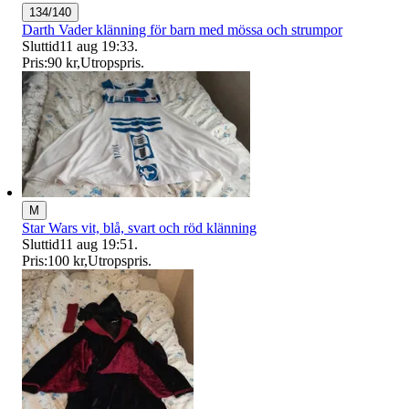
134/140
Darth Vader klänning för barn med mössa och strumpor
Sluttid
11 aug 19:33
.
Pris:
90 kr
,
Utropspris
.
M
Star Wars vit, blå, svart och röd klänning
Sluttid
11 aug 19:51
.
Pris:
100 kr
,
Utropspris
.