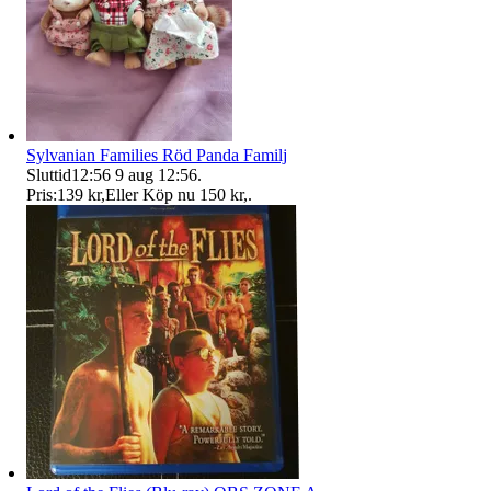
Sylvanian Families Röd Panda Familj
Sluttid
12:56
9 aug 12:56
.
Pris:
139 kr
,
Eller Köp nu
150 kr
,
.