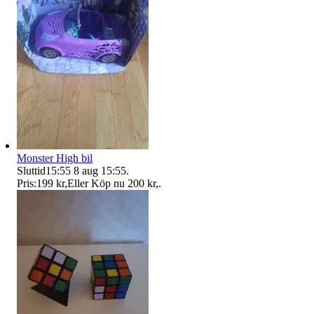
Monster High bil
Sluttid
15:55
8 aug 15:55
.
Pris:
199 kr
,
Eller Köp nu
200 kr
,
.