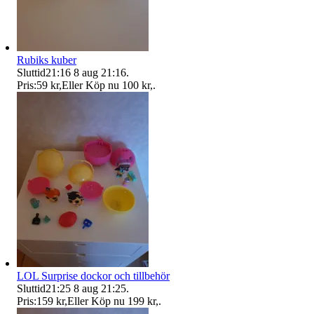
Rubiks kuber
Sluttid
21:16
8 aug 21:16
.
Pris:
59 kr
,
Eller Köp nu
100 kr
,
.
LOL Surprise dockor och tillbehör
Sluttid
21:25
8 aug 21:25
.
Pris:
159 kr
,
Eller Köp nu
199 kr
,
.