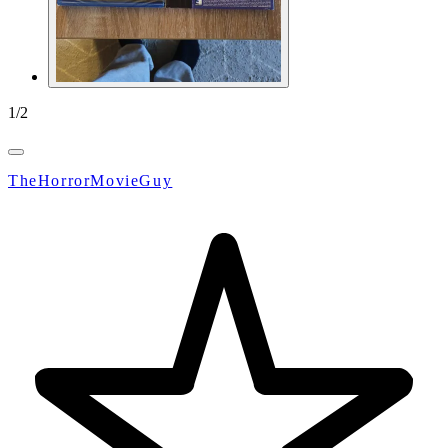
1
/
2
TheHorrorMovieGuy