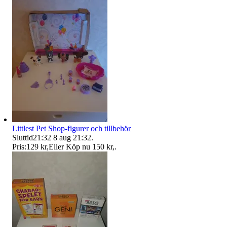
Littlest Pet Shop-figurer och tillbehör
Sluttid
21:32
8 aug 21:32
.
Pris:
129 kr
,
Eller Köp nu
150 kr
,
.