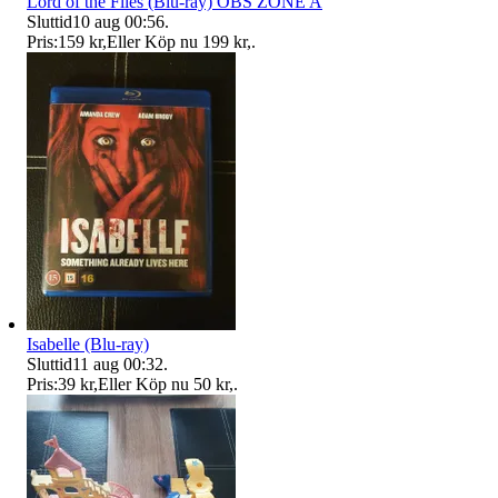
Lord of the Flies (Blu-ray) OBS ZONE A
Sluttid
10 aug 00:56
.
Pris:
159 kr
,
Eller Köp nu
199 kr
,
.
Isabelle (Blu-ray)
Sluttid
11 aug 00:32
.
Pris:
39 kr
,
Eller Köp nu
50 kr
,
.