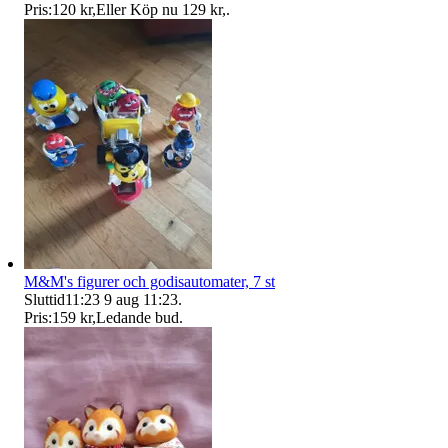
Pris:
120 kr
,
Eller Köp nu
129 kr
,
.
M&M's figurer och godisautomater, 7 st
Sluttid
11:23
9 aug 11:23
.
Pris:
159 kr
,
Ledande bud
.