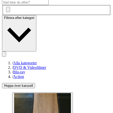
Filtrera efter kategori
/
Alla kategorier
/
DVD & Videofilmer
/
Blu-ray
/
Action
Hoppa över karusell