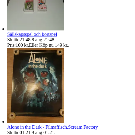
Sällskapsspel och kortspel
Sluttid
21:48
8 aug 21:48
.
Pris:
100 kr
,
Eller Köp nu
149 kr
,
.
Alone in the Dark - Filmaffisch,Scream Factory
Sluttid
01:21
9 aug 01:21
.