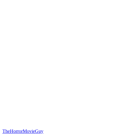
TheHorrorMovieGuy