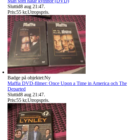
Män som hatar kvinnor (DVD)
Sluttid
8 aug 21:47
.
Pris:
55 kr
,
Utropspris
.
Badge på objektet:
Ny
Maffia DVD-filmer: Once Upon a Time in America och The
Departed
Sluttid
8 aug 21:47
.
Pris:
55 kr
,
Utropspris
.