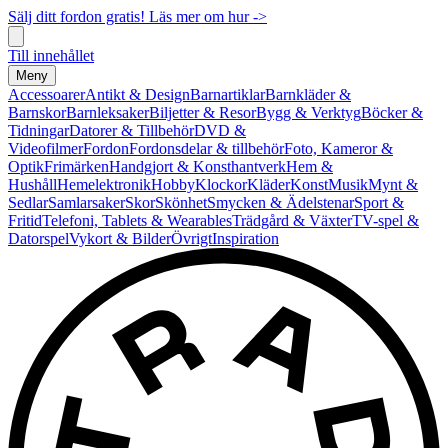
Sälj ditt fordon gratis! Läs mer om hur ->
Till innehållet
Meny
Accessoarer
Antikt & Design
Barnartiklar
Barnkläder &
Barnskor
Barnleksaker
Biljetter & Resor
Bygg & Verktyg
Böcker &
Tidningar
Datorer & Tillbehör
DVD &
Videofilmer
Fordon
Fordonsdelar & tillbehör
Foto, Kameror &
Optik
Frimärken
Handgjort & Konsthantverk
Hem &
Hushåll
Hemelektronik
Hobby
Klockor
Kläder
Konst
Musik
Mynt &
Sedlar
Samlarsaker
Skor
Skönhet
Smycken & Ädelstenar
Sport &
Fritid
Telefoni, Tablets & Wearables
Trädgård & Växter
TV-spel &
Datorspel
Vykort & Bilder
Övrigt
Inspiration