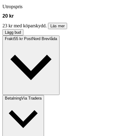
Utropspris
20 kr
23 kr med köparskydd.
Läs mer
Lägg bud
Frakt
55 kr PostNord Brevlåda
Betalning
Via Tradera