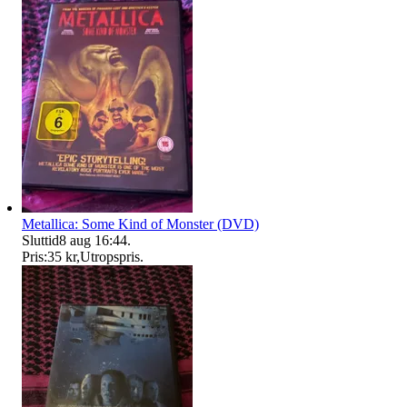
Metallica: Some Kind of Monster (DVD)
Sluttid
8 aug 16:44
.
Pris:
35 kr
,
Utropspris
.