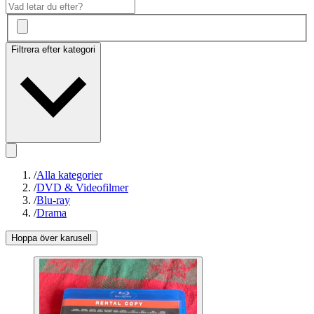
Filtrera efter kategori
/
Alla kategorier
/
DVD & Videofilmer
/
Blu-ray
/
Drama
Hoppa över karusell