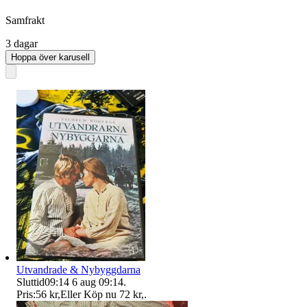
Samfrakt
3 dagar
Hoppa över karusell
Utvandrade & Nybyggdarna
Sluttid
09:14
6 aug 09:14
.
Pris:
56 kr
,
Eller Köp nu
72 kr
,
.