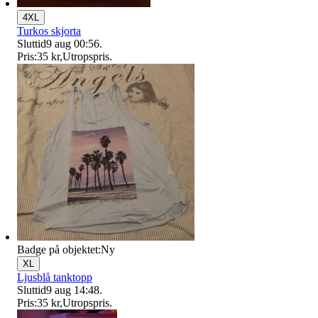
4XL
Turkos skjorta
Sluttid
9 aug 00:56
.
Pris:
35 kr
,
Utropspris
.
Badge på objektet:
Ny
XL
Ljusblå tanktopp
Sluttid
9 aug 14:48
.
Pris:
35 kr
,
Utropspris
.