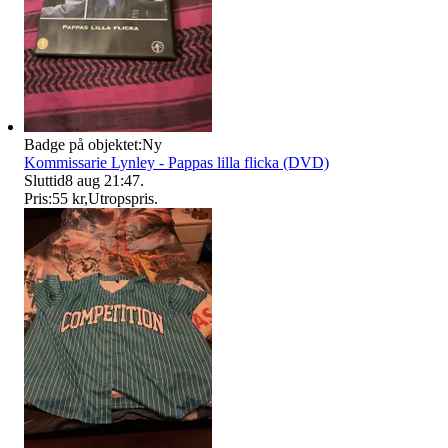
Badge på objektet:
Ny
Kommissarie Lynley - Pappas lilla flicka (DVD)
Sluttid
8 aug 21:47
.
Pris:
55 kr
,
Utropspris
.