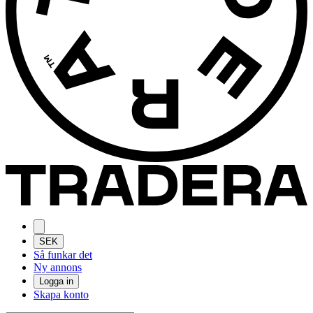
SEK
Så funkar det
Ny annons
Logga in
Skapa konto