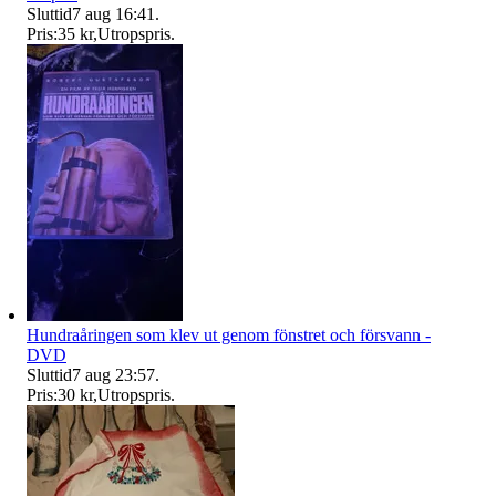
Sluttid
7 aug 16:41
.
Pris:
35 kr
,
Utropspris
.
Hundraåringen som klev ut genom fönstret och försvann -
DVD
Sluttid
7 aug 23:57
.
Pris:
30 kr
,
Utropspris
.