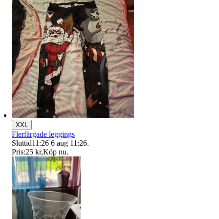
XXL
Flerfärgade leggings
Sluttid
11:26
6 aug 11:26
.
Pris:
25 kr
,
Köp nu
.