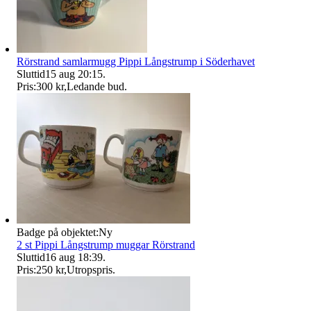
Rörstrand samlarmugg Pippi Långstrump i Söderhavet
Sluttid
15 aug 20:15
.
Pris:
300 kr
,
Ledande bud
.
Badge på objektet:
Ny
2 st Pippi Långstrump muggar Rörstrand
Sluttid
16 aug 18:39
.
Pris:
250 kr
,
Utropspris
.