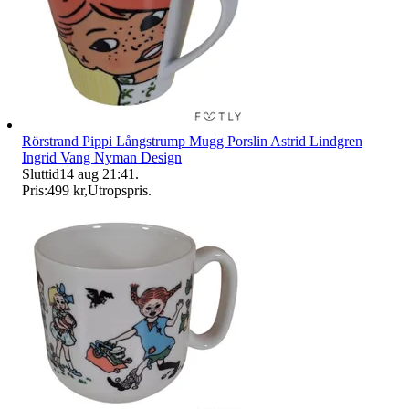
Rörstrand Pippi Långstrump Mugg Porslin Astrid Lindgren
Ingrid Vang Nyman Design
Sluttid
14 aug 21:41
.
Pris:
499 kr
,
Utropspris
.