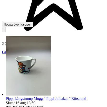
Hoppa över karusell
2 066 omdömen
Läs omdömen
Följ
Pippi Långstrump Mugg ” Pippi Julbakar ” Rörstrand
Sluttid
16 aug 18:59
.