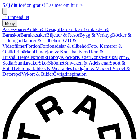
Sälj ditt fordon gratis! Läs mer om hur ->
Till innehållet
Meny
Accessoarer
Antikt & Design
Barnartiklar
Barnkläder &
Barnskor
Barnleksaker
Biljetter & Resor
Bygg & Verktyg
Böcker &
Tidningar
Datorer & Tillbehör
DVD &
Videofilmer
Fordon
Fordonsdelar & tillbehör
Foto, Kameror &
Optik
Frimärken
Handgjort & Konsthantverk
Hem &
Hushåll
Hemelektronik
Hobby
Klockor
Kläder
Konst
Musik
Mynt &
Sedlar
Samlarsaker
Skor
Skönhet
Smycken & Ädelstenar
Sport &
Fritid
Telefoni, Tablets & Wearables
Trädgård & Växter
TV-spel &
Datorspel
Vykort & Bilder
Övrigt
Inspiration