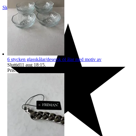
Skara
,
Sverige
6 stycken glasskålar/desersk öl ålar med motiv av
Sluttid
11 aug 18:15
.
Pris:
139 kr
,
Eller Köp nu
159 kr
,
.