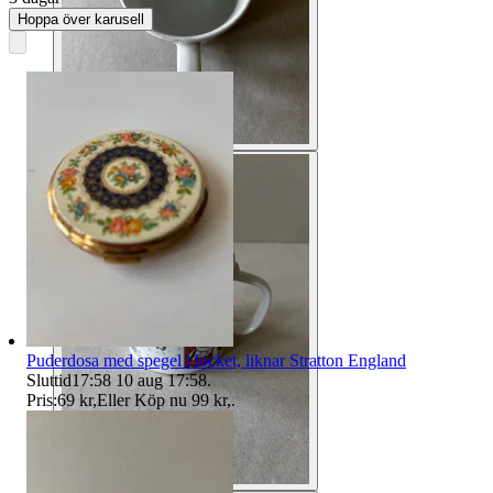
Hoppa över karusell
Puderdosa med spegel i locket, liknar Stratton England
Sluttid
17:58
10 aug 17:58
.
Pris:
69 kr
,
Eller Köp nu
99 kr
,
.