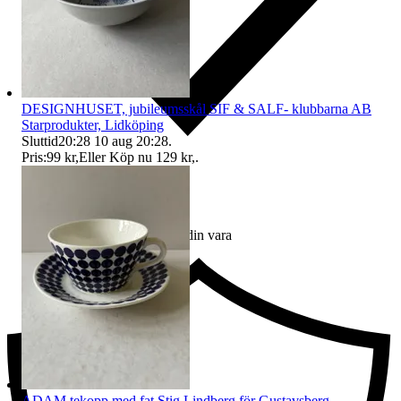
DESIGNHUSET, jubileumsskål SIF & SALF- klubbarna AB
Starprodukter, Lidköping
Sluttid
20:28
10 aug 20:28
.
Pris:
99 kr
,
Eller Köp nu
129 kr
,
.
Ersättning om du inte får din vara
ADAM tekopp med fat Stig Lindberg för Gustavsberg