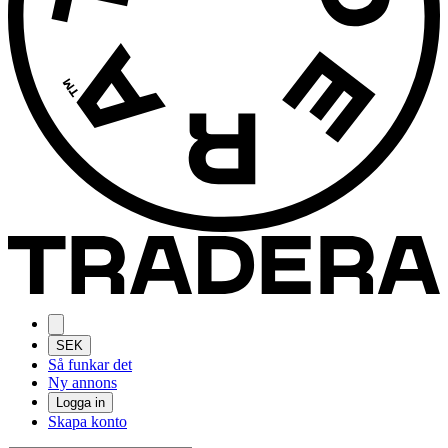
SEK
Så funkar det
Ny annons
Logga in
Skapa konto