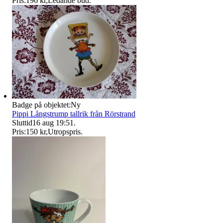
Pris:
196 kr
,
Ledande bud
.
Badge på objektet:
Ny
Pippi Långstrump tallrik från Rörstrand
Sluttid
16 aug 19:51
.
Pris:
150 kr
,
Utropspris
.