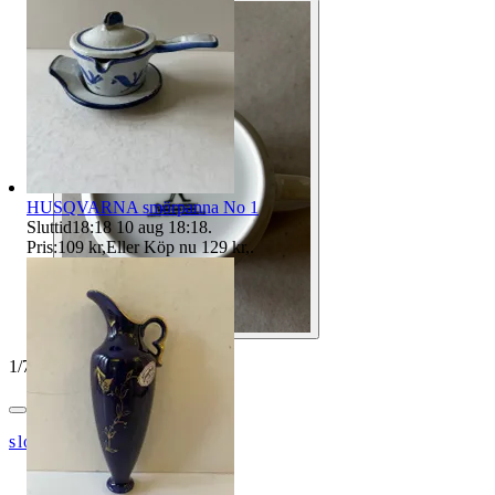
HUSQVARNA smörpanna No 1
Sluttid
18:18
10 aug 18:18
.
Pris:
109 kr
,
Eller Köp nu
129 kr
,
.
1
/
7
slopy