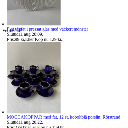
Fint tårtfat i pressat glas med vackert mönster
Verifierad
Sluttid
11 aug 20:09
.
Pris:
99 kr
,
Eller Köp nu
129 kr
,
.
MOCCAKOPPAR med fat, 12 st, koboltblå porslin, Rörstrand
Sluttid
11 aug 20:22
.
Pris:
229 kr
,
Eller Köp nu
259 kr
,
.