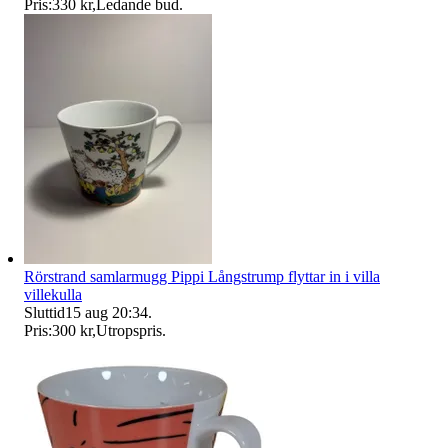
Pris:
330 kr
,
Ledande bud
.
Rörstrand samlarmugg Pippi Långstrump flyttar in i villa
villekulla
Sluttid
15 aug 20:34
.
Pris:
300 kr
,
Utropspris
.