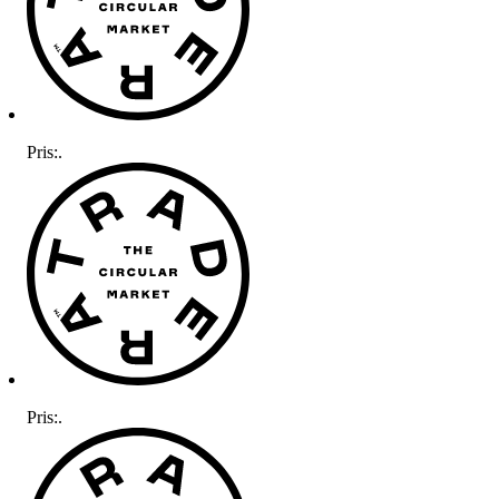
Pris:
.
Pris:
.