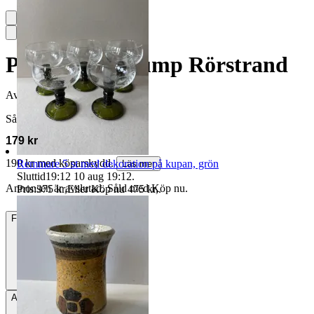
Pippi Långstrump Rörstrand
Avslutad
26 jul 07:52
Såld för
179 kr
190 kr med köparskydd.
Remmare 5 st med dekoration på kupan, grön
Läs mer
Sluttid
19:12
10 aug 19:12
.
Annonsen är avslutad. Såld med Köp nu.
Pris:
375 kr
,
Eller Köp nu
475 kr
,
.
Frakt
Från 49 kr
Avhämtning
Skara, Sverige