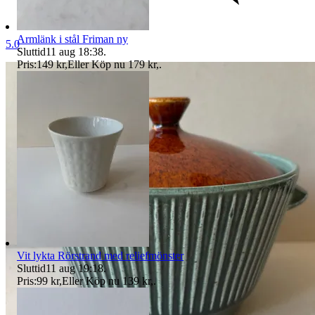
Armlänk i stål Friman ny
5.0
Sluttid
11 aug 18:38
.
Pris:
149 kr
,
Eller Köp nu
179 kr
,
.
Vit lykta Rörstrand med reliefmönster
Sluttid
11 aug 19:18
.
Pris:
99 kr
,
Eller Köp nu
139 kr
,
.