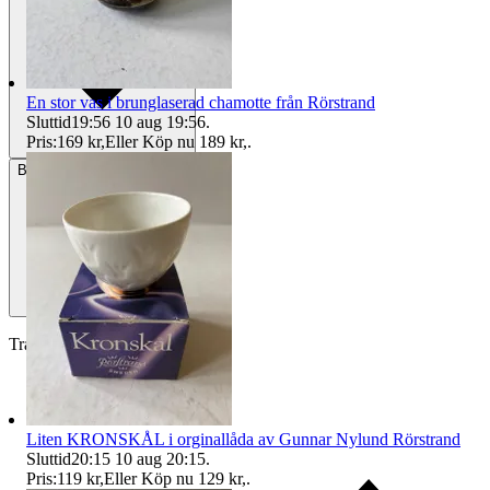
En stor vas i brunglaserad chamotte från Rörstrand
Sluttid
19:56
10 aug 19:56
.
Pris:
169 kr
,
Eller Köp nu
189 kr
,
.
Betalning
Via Tradera
Traderas köparskydd
Liten KRONSKÅL i orginallåda av Gunnar Nylund Rörstrand
Sluttid
20:15
10 aug 20:15
.
Pris:
119 kr
,
Eller Köp nu
129 kr
,
.