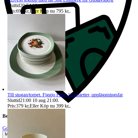
Sluttid
20:54
10 aug 20:54
.
Pris:
695 kr
,
Eller Köp nu
795 kr
,
.
Till stugan/torpet. Figgjo Flint, 12 assietter, uppläggningsfat
Sluttid
21:00
10 aug 21:00
.
Pris:
379 kr
,
Eller Köp nu
399 kr
,
.
Beskrivning
Gott använt skick
Mindre tecken på användning