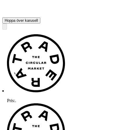
Hoppa över karusell
Pris:
.