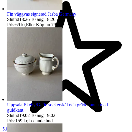
Fin väggvas signerad Jasba Germany
Sluttid
18:26
10 aug 18:26
.
Pris:
69 kr
,
Eller Köp nu
79 kr
,
.
Uppsala Ekeby/Gefle sockerskål och gräddkanna med
guldkant
Sluttid
19:02
10 aug 19:02
.
Pris:
159 kr
,
Ledande bud
.
5.0