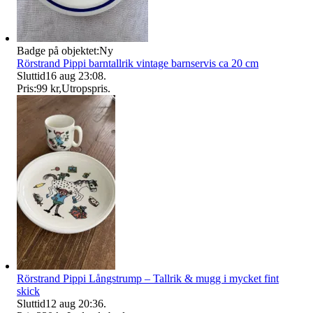
Badge på objektet:
Ny
Rörstrand Pippi barntallrik vintage barnservis ca 20 cm
Sluttid
16 aug 23:08
.
Pris:
99 kr
,
Utropspris
.
Rörstrand Pippi Långstrump – Tallrik & mugg i mycket fint
skick
Sluttid
12 aug 20:36
.