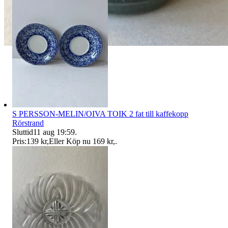
S PERSSON-MELIN/OIVA TOIK 2 fat till kaffekopp
Rörstrand
Sluttid
11 aug 19:59
.
Pris:
139 kr
,
Eller Köp nu
169 kr
,
.