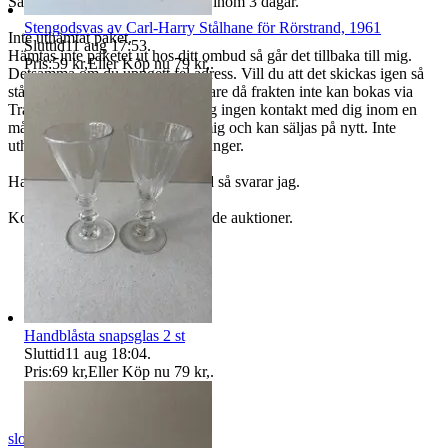
Sampackar i den mån som finns inom 3 dagar.
Stengodsvas av Carl-Harry Stålhane för Rörstrand, 1961
Inte uthämtat paket.
Sluttid
11 aug 17:53
.
Hämtas inte paketet ut hos ditt ombud så går det tillbaka till mig.
Pris:
59 kr
,
Eller Köp nu
79 kr
,
.
Detsamma om du uppgett fel adress. Vill du att det skickas igen så
står du för ny frakt, som blir dyrare då frakten inte kan bokas via
Tradera till rabatterat pris. Får jag ingen kontakt med dig inom en
månad, tillfaller varan/varorna mig och kan säljas på nytt. Inte
uthämtat paket räknas inte som ånger.
Har du frågor, ställ dem före bud så svarar jag.
Kolla gärna mina andra spännande auktioner.
Handblåsta snapsglas 2 st
Sluttid
11 aug 18:04
.
Pris:
69 kr
,
Eller Köp nu
79 kr
,
.
slopy