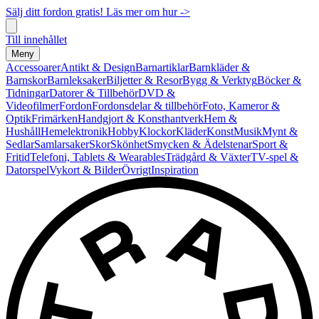
Sälj ditt fordon gratis! Läs mer om hur ->
Till innehållet
Meny
Accessoarer
Antikt & Design
Barnartiklar
Barnkläder &
Barnskor
Barnleksaker
Biljetter & Resor
Bygg & Verktyg
Böcker &
Tidningar
Datorer & Tillbehör
DVD &
Videofilmer
Fordon
Fordonsdelar & tillbehör
Foto, Kameror &
Optik
Frimärken
Handgjort & Konsthantverk
Hem &
Hushåll
Hemelektronik
Hobby
Klockor
Kläder
Konst
Musik
Mynt &
Sedlar
Samlarsaker
Skor
Skönhet
Smycken & Ädelstenar
Sport &
Fritid
Telefoni, Tablets & Wearables
Trädgård & Växter
TV-spel &
Datorspel
Vykort & Bilder
Övrigt
Inspiration