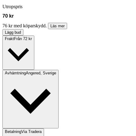
Utropspris
70 kr
76 kr med köparskydd.
Läs mer
Lägg bud
Frakt
Från 72 kr
Avhämtning
Angered, Sverige
Betalning
Via Tradera