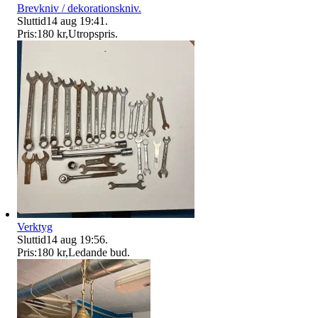
Brevkniv / dekorationskniv.
Sluttid
14 aug 19:41
.
Pris:
180 kr
,
Utropspris
.
Verktyg
Sluttid
14 aug 19:56
.
Pris:
180 kr
,
Ledande bud
.