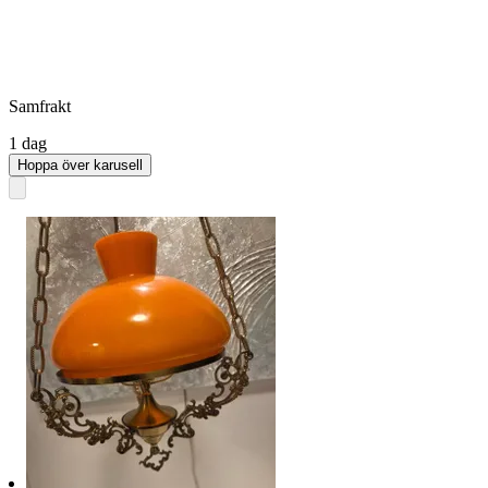
Samfrakt
1 dag
Hoppa över karusell