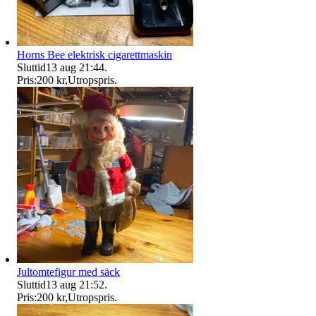
Horns Bee elektrisk cigarettmaskin
Sluttid
13 aug 21:44
.
Pris:
200 kr
,
Utropspris
.
Jultomtefigur med säck
Sluttid
13 aug 21:52
.
Pris:
200 kr
,
Utropspris
.