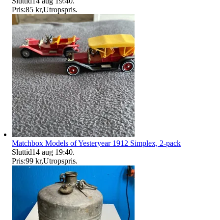
Sluttid
14 aug 19:40
.
Pris:
85 kr
,
Utropspris
.
Matchbox Models of Yesteryear 1912 Simplex, 2-pack
Sluttid
14 aug 19:40
.
Pris:
99 kr
,
Utropspris
.