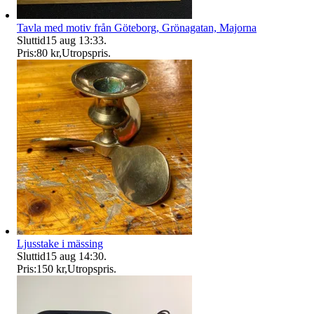
Tavla med motiv från Göteborg, Grönagatan, Majorna
Sluttid
15 aug 13:33
.
Pris:
80 kr
,
Utropspris
.
Ljusstake i mässing
Sluttid
15 aug 14:30
.
Pris:
150 kr
,
Utropspris
.