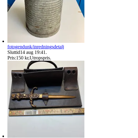
fotogendunk/inredningsdetalj
Sluttid
14 aug 19:41
.
Pris:
150 kr
,
Utropspris
.