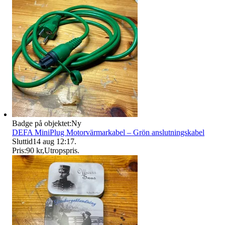
Badge på objektet:
Ny
DEFA MiniPlug Motorvärmarkabel – Grön anslutningskabel
Sluttid
14 aug 12:17
.
Pris:
90 kr
,
Utropspris
.