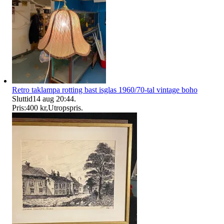
Retro taklampa rotting bast isglas 1960/70-tal vintage boho
Sluttid
14 aug 20:44
.
Pris:
400 kr
,
Utropspris
.