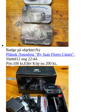
Badge på objektet:
Ny
Plåtask /Snusdosa "By Juan Flores Cigars".
Sluttid
12 aug 22:44
.
Pris:
100 kr
,
Eller Köp nu
200 kr
,
.