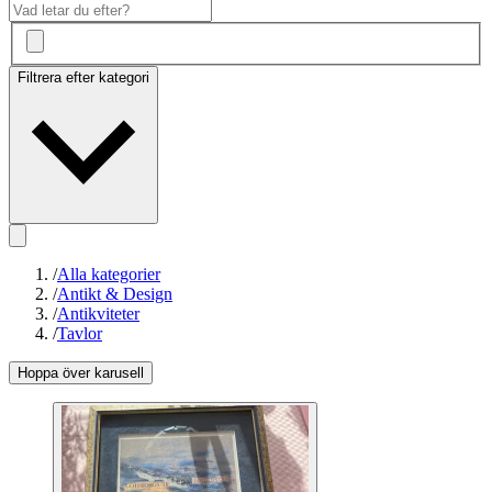
Filtrera efter kategori
/
Alla kategorier
/
Antikt & Design
/
Antikviteter
/
Tavlor
Hoppa över karusell