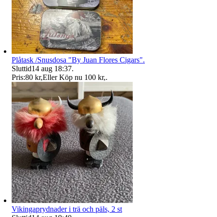
Plåtask /Snusdosa "By Juan Flores Cigars".
Sluttid
14 aug 18:37
.
Pris:
80 kr
,
Eller Köp nu
100 kr
,
.
Vikingaprydnader i trä och päls, 2 st