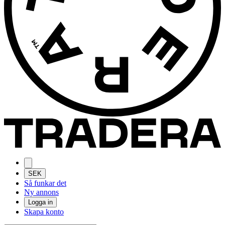
SEK
Så funkar det
Ny annons
Logga in
Skapa konto