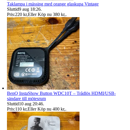
Taklampa i mässing med orange glaskupa Vintage
Sluttid
9 aug 18:26
.
Pris:
220 kr
,
Eller Köp nu
380 kr
,
.
BenQ InstaShow Button WDC10T – Trådlös HDMI/USB-
sändare till mötesrum
Sluttid
10 aug 20:46
.
Pris:
110 kr
,
Eller Köp nu
400 kr
,
.