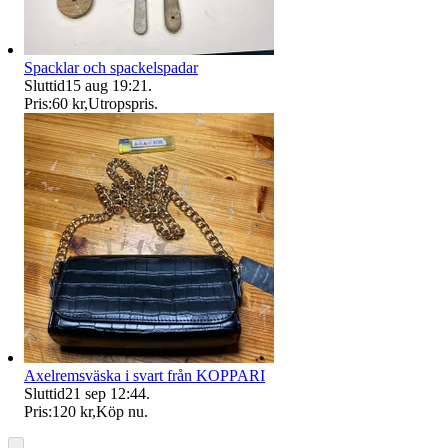
Spacklar och spackelspadar
Sluttid
15 aug 19:21
.
Pris:
60 kr
,
Utropspris
.
Axelremsväska i svart från KOPPARI
Sluttid
21 sep 12:44
.
Pris:
120 kr
,
Köp nu
.