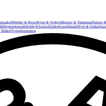
eksaker
Biljetter & Resor
Bygg & Verktyg
Böcker & Tidningar
Datorer &
ll
Hemelektronik
Hobby
Klockor
Kläder
Konst
Musik
Mynt & Sedlar
Saml
 Bilder
Övrigt
Inspiration