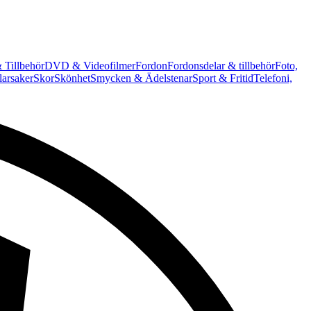
 Tillbehör
DVD & Videofilmer
Fordon
Fordonsdelar & tillbehör
Foto,
arsaker
Skor
Skönhet
Smycken & Ädelstenar
Sport & Fritid
Telefoni,