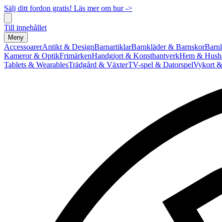
Sälj ditt fordon gratis! Läs mer om hur ->
Till innehållet
Meny
Accessoarer
Antikt & Design
Barnartiklar
Barnkläder & Barnskor
Barnl
Kameror & Optik
Frimärken
Handgjort & Konsthantverk
Hem & Hushå
Tablets & Wearables
Trädgård & Växter
TV-spel & Datorspel
Vykort &