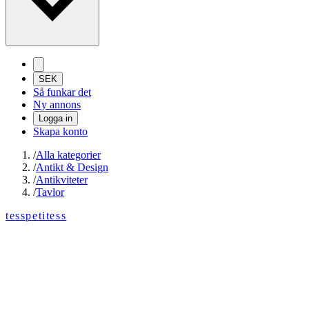
SEK
Så funkar det
Ny annons
Logga in
Skapa konto
/
Alla kategorier
/
Antikt & Design
/
Antikviteter
/
Tavlor
tesspetitess