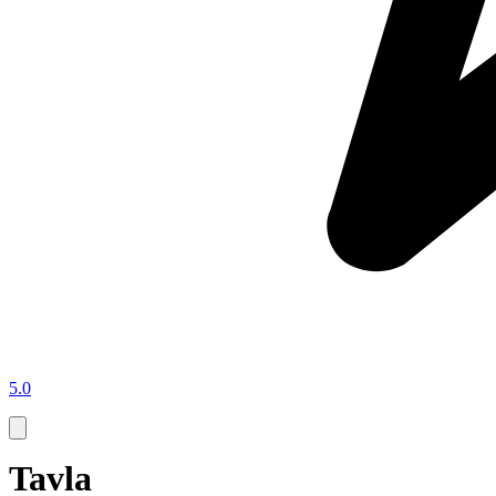
5.0
Tavla