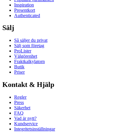
Inspiration
Presentkort
Authenticated
Sälj
Så säljer du privat
Sälj som företag
ProLister
Välgörenhet
Fraktkalkylatorn
Butik
Priser
Kontakt & Hjälp
Regler
Press
Säkerhet
FAQ
Vad är nytt?
Kundservice
Integritetsinställningar