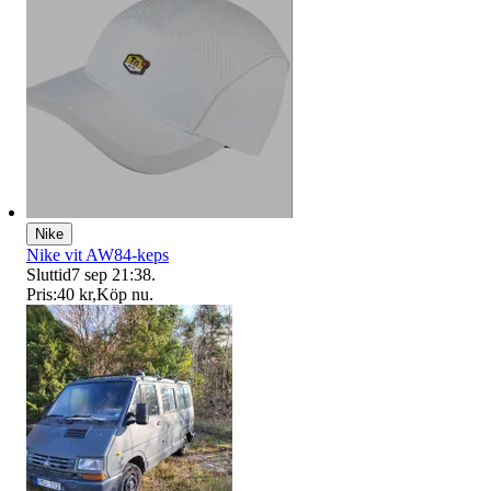
Nike
Nike vit AW84-keps
Sluttid
7 sep 21:38
.
Pris:
40 kr
,
Köp nu
.