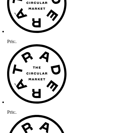
Pris:
.
Pris:
.