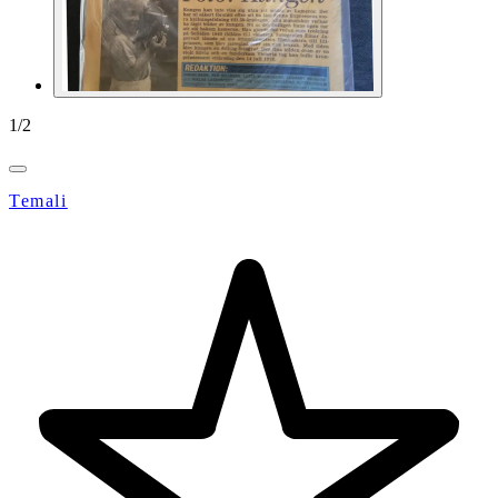
1
/
2
Temali