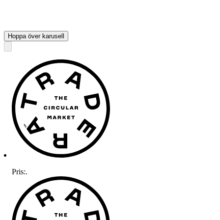
Hoppa över karusell
Pris:
.