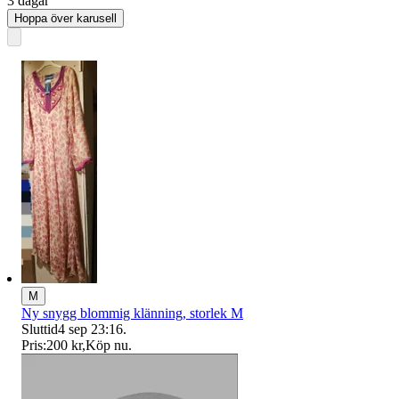
3 dagar
Hoppa över karusell
M
Ny snygg blommig klänning, storlek M
Sluttid
4 sep 23:16
.
Pris:
200 kr
,
Köp nu
.