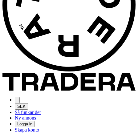
SEK
Så funkar det
Ny annons
Logga in
Skapa konto