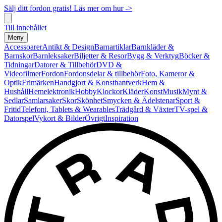
Sälj ditt fordon gratis! Läs mer om hur ->
Till innehållet
Meny
Accessoarer
Antikt & Design
Barnartiklar
Barnkläder &
Barnskor
Barnleksaker
Biljetter & Resor
Bygg & Verktyg
Böcker &
Tidningar
Datorer & Tillbehör
DVD &
Videofilmer
Fordon
Fordonsdelar & tillbehör
Foto, Kameror &
Optik
Frimärken
Handgjort & Konsthantverk
Hem &
Hushåll
Hemelektronik
Hobby
Klockor
Kläder
Konst
Musik
Mynt &
Sedlar
Samlarsaker
Skor
Skönhet
Smycken & Ädelstenar
Sport &
Fritid
Telefoni, Tablets & Wearables
Trädgård & Växter
TV-spel &
Datorspel
Vykort & Bilder
Övrigt
Inspiration