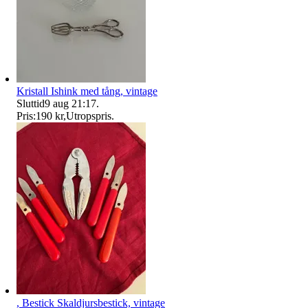
Kristall Ishink med tång, vintage
Sluttid
9 aug 21:17
.
Pris:
190 kr
,
Utropspris
.
, Bestick Skaldjursbestick, vintage