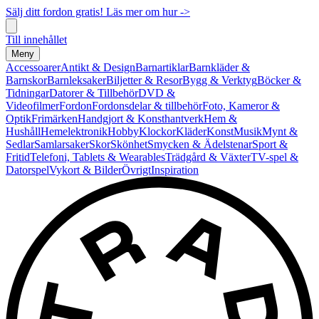
Sälj ditt fordon gratis! Läs mer om hur ->
Till innehållet
Meny
Accessoarer
Antikt & Design
Barnartiklar
Barnkläder &
Barnskor
Barnleksaker
Biljetter & Resor
Bygg & Verktyg
Böcker &
Tidningar
Datorer & Tillbehör
DVD &
Videofilmer
Fordon
Fordonsdelar & tillbehör
Foto, Kameror &
Optik
Frimärken
Handgjort & Konsthantverk
Hem &
Hushåll
Hemelektronik
Hobby
Klockor
Kläder
Konst
Musik
Mynt &
Sedlar
Samlarsaker
Skor
Skönhet
Smycken & Ädelstenar
Sport &
Fritid
Telefoni, Tablets & Wearables
Trädgård & Växter
TV-spel &
Datorspel
Vykort & Bilder
Övrigt
Inspiration