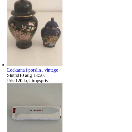
Lockarna i porslin , vintage
Sluttid
10 aug 18:50
.
Pris:
120 kr
,
Utropspris
.