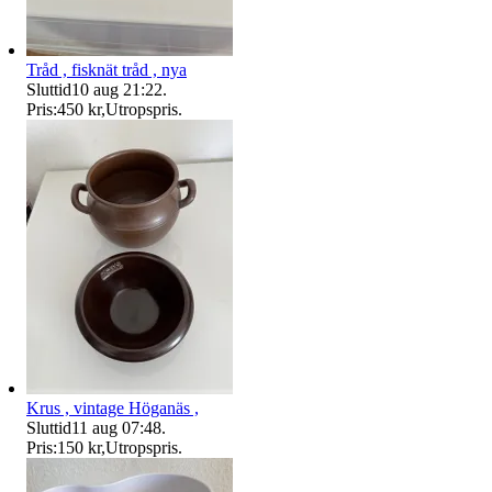
Tråd , fisknät tråd , nya
Sluttid
10 aug 21:22
.
Pris:
450 kr
,
Utropspris
.
Krus , vintage Höganäs ,
Sluttid
11 aug 07:48
.
Pris:
150 kr
,
Utropspris
.