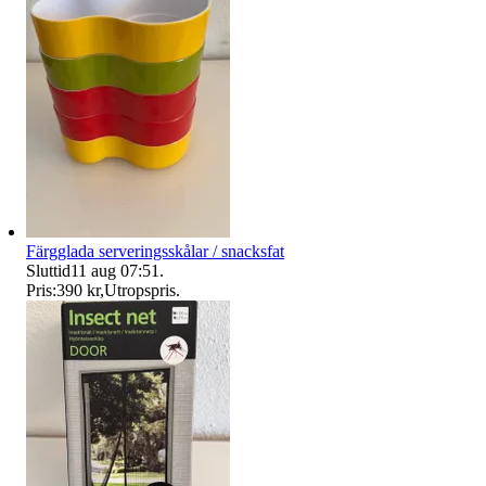
Färgglada serveringsskålar / snacksfat
Sluttid
11 aug 07:51
.
Pris:
390 kr
,
Utropspris
.