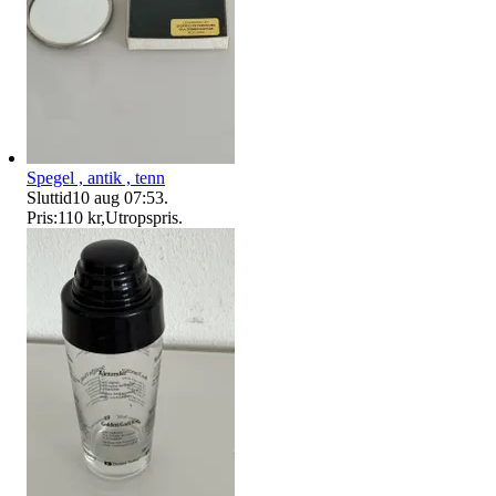
Spegel , antik , tenn
Sluttid
10 aug 07:53
.
Pris:
110 kr
,
Utropspris
.