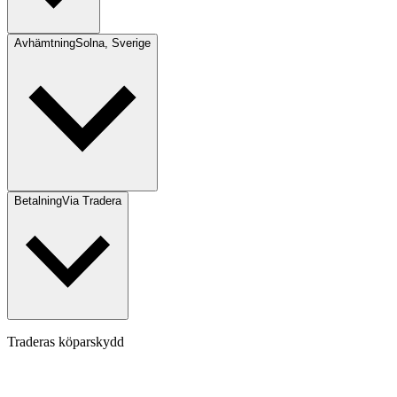
Avhämtning
Solna, Sverige
Betalning
Via Tradera
Traderas köparskydd