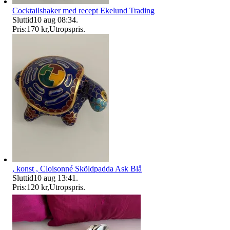
Cocktailshaker med recept Ekelund Trading
Sluttid
10 aug 08:34
.
Pris:
170 kr
,
Utropspris
.
, konst , Cloisonné Sköldpadda Ask Blå
Sluttid
10 aug 13:41
.
Pris:
120 kr
,
Utropspris
.