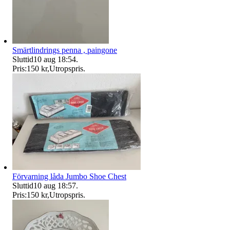
Smärtlindrings penna , paingone
Sluttid
10 aug 18:54
.
Pris:
150 kr
,
Utropspris
.
Förvarning låda Jumbo Shoe Chest
Sluttid
10 aug 18:57
.
Pris:
150 kr
,
Utropspris
.