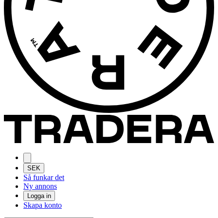
SEK
Så funkar det
Ny annons
Logga in
Skapa konto