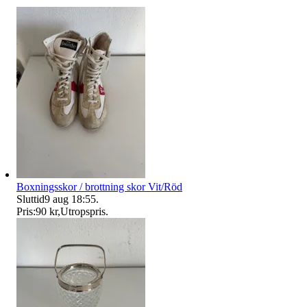
Boxningsskor / brottning skor Vit/Röd
Sluttid
9 aug 18:55
.
Pris:
90 kr
,
Utropspris
.