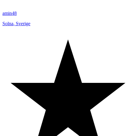
amin48
Solna
,
Sverige