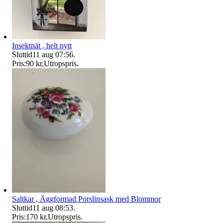
Insektnät , helt nytt
Sluttid
11 aug 07:56
.
Pris:
90 kr
,
Utropspris
.
Saltkar , Äggformad Porslinsask med Blommor
Sluttid
11 aug 08:53
.
Pris:
170 kr
,
Utropspris
.