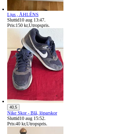
Ljus , ÅHLÉNS
Sluttid
10 aug 13:47
.
Pris:
150 kr
,
Utropspris
.
40,5
Nike Skor - Blå, löparskor
Sluttid
10 aug 15:52
.
Pris:
40 kr
,
Utropspris
.