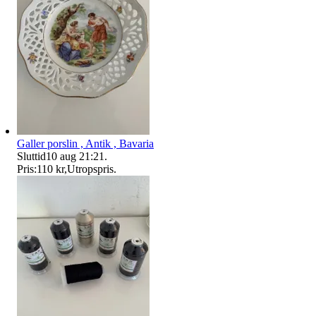
Galler porslin , Antik , Bavaria
Sluttid
10 aug 21:21
.
Pris:
110 kr
,
Utropspris
.