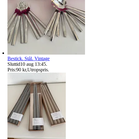
Bestick. Stål. Vintage
Sluttid
10 aug 13:45
.
Pris:
90 kr
,
Utropspris
.