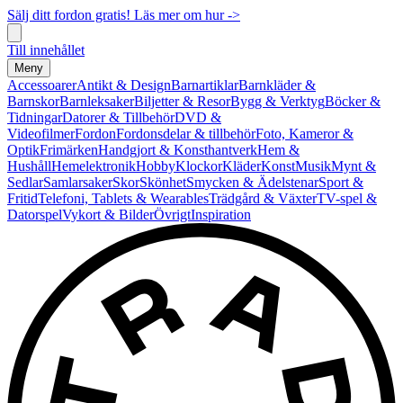
Sälj ditt fordon gratis! Läs mer om hur ->
Till innehållet
Meny
Accessoarer
Antikt & Design
Barnartiklar
Barnkläder &
Barnskor
Barnleksaker
Biljetter & Resor
Bygg & Verktyg
Böcker &
Tidningar
Datorer & Tillbehör
DVD &
Videofilmer
Fordon
Fordonsdelar & tillbehör
Foto, Kameror &
Optik
Frimärken
Handgjort & Konsthantverk
Hem &
Hushåll
Hemelektronik
Hobby
Klockor
Kläder
Konst
Musik
Mynt &
Sedlar
Samlarsaker
Skor
Skönhet
Smycken & Ädelstenar
Sport &
Fritid
Telefoni, Tablets & Wearables
Trädgård & Växter
TV-spel &
Datorspel
Vykort & Bilder
Övrigt
Inspiration