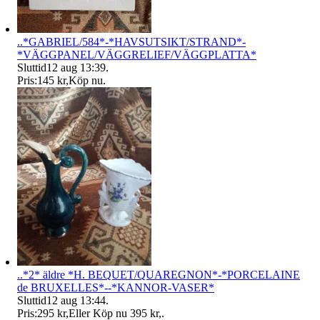
..*GABRIEL/584*-*HAVSUTSIKT/STRAND*-
*VÄGGPANEL/VÄGGRELIEF/VÄGGPLATTA*
Sluttid
12 aug 13:39
.
Pris:
145 kr
,
Köp nu
.
..*2* äldre *H. BEQUET/QUAREGNON*-*PORCELAINE
de BRUXELLES*--*KANNOR-VASER*
Sluttid
12 aug 13:44
.
Pris:
295 kr
,
Eller Köp nu
395 kr
,
.