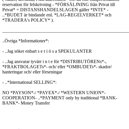
reservation för felskrivning - *FÖRSÄLJNING från Privat till
Privat* = DISTANSHANDELSLAGEN gäller *INTE* -
..*BUDET är bindande enl. *LAG-REGELVERKET* och
*TRADERA's POLICY* ).
_______________________________________________________
..Övriga *Informationer*:
- ..Jag söker enbart s e r i ö s a SPEKULANTER
- ..Jag ansvarar tyvärr i n t e för *DISTRIBUTÖRENs*-,
*FRAKTBOLAGETs*- och/ eller *OMBUDETs*- skador/
hanteringar och/ eller förseningar
- ..*International SELLING*:
NO *PAYSON*-/ *PAYEX*-/ *WESTERN UNION*-
COOPERATION- ..*PAYMENT only by traditional *BANK-
BANK*- Money Transfer