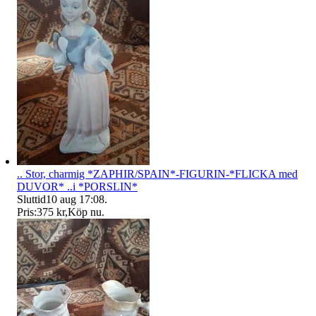
.. Stor, charmig *ZAPHIR/SPAIN*-FIGURIN-*FLICKA med
DUVOR* ..i *PORSLIN*
Sluttid
10 aug 17:08
.
Pris:
375 kr
,
Köp nu
.