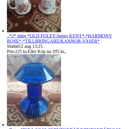
..*2* äldre *OLD FOLEY/James KENT*-*HARMONY
ROSE*-*TILLBRINGARE/KANNOR-VASER*
Sluttid
12 aug 13:25
.
Pris:
225 kr
,
Eller Köp nu
295 kr
,
.