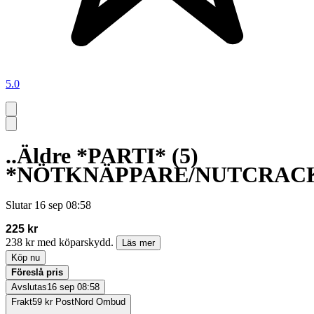
5.0
..Äldre *PARTI* (5)
*NÖTKNÄPPARE/NUTCRAC
Slutar
16 sep 08:58
225 kr
238 kr med köparskydd.
Läs mer
Köp nu
Föreslå pris
Avslutas
16 sep 08:58
Frakt
59 kr PostNord Ombud