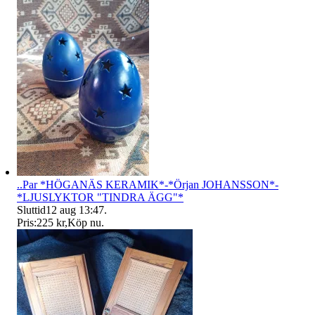
..Par *HÖGANÄS KERAMIK*-*Örjan JOHANSSON*-
*LJUSLYKTOR "TINDRA ÄGG"*
Sluttid
12 aug 13:47
.
Pris:
225 kr
,
Köp nu
.