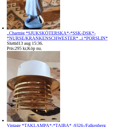
..Charmig *SJUKSKÖTERSKA*-*SSK-DSK*-
*NURSE/KRANKENSCHWESTER* ..i *PORSLIN*
Sluttid
13 aug 15:36
.
Pris:
295 kr
,
Köp nu
.
Vintage *TAKLAMPA*-*TAIBA* -9326-/Falkenberg