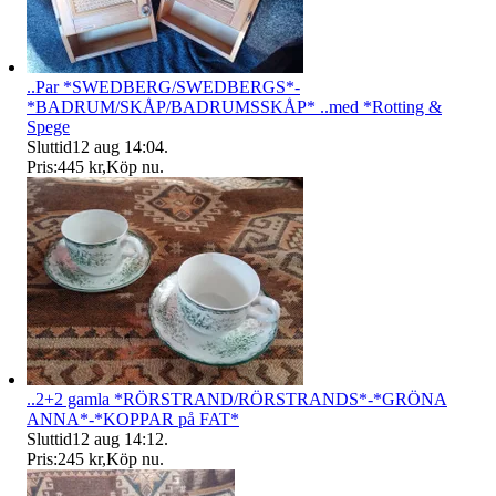
..Par *SWEDBERG/SWEDBERGS*-
*BADRUM/SKÅP/BADRUMSSKÅP* ..med *Rotting &
Spege
Sluttid
12 aug 14:04
.
Pris:
445 kr
,
Köp nu
.
..2+2 gamla *RÖRSTRAND/RÖRSTRANDS*-*GRÖNA
ANNA*-*KOPPAR på FAT*
Sluttid
12 aug 14:12
.
Pris:
245 kr
,
Köp nu
.