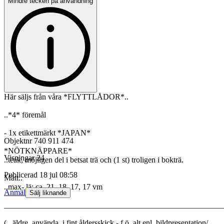
Mindre tecken på användning
Här säljs från våra *FLYTTLÅDOR*..
..*4* föremål
- 1x etikettmärkt *JAPAN*
Objektnr
740 911 474
*NÖTKNÄPPARE*
Visningar
24
..teak, möjligen del i betsat trä och (1 st) troligen i bokträ.
Publicerad
18 jul 08:58
Mått..
..max- lä: ca. 21, 18, 17, 17 vm
Anmäl
Sälj liknande
_______________________________________________________
( ..äldre, använda, i fint åldersskick - f.ö. alt enl. bildpresentation/