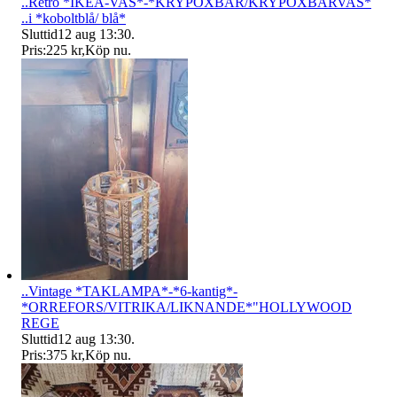
..Retro *IKEA-VAS*-*KRYPOXBÄR/KRYPOXBÄRVAS*
..i *koboltblå/ blå*
Sluttid
12 aug 13:30
.
Pris:
225 kr
,
Köp nu
.
..Vintage *TAKLAMPA*-*6-kantig*-
*ORREFORS/VITRIKA/LIKNANDE*"HOLLYWOOD
REGE
Sluttid
12 aug 13:30
.
Pris:
375 kr
,
Köp nu
.