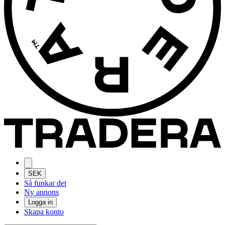
SEK
Så funkar det
Ny annons
Logga in
Skapa konto