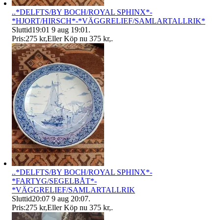
..*DELFTS/BY BOCH/ROYAL SPHINX*-
*HJORT/HIRSCH*-*VÄGGRELIEF/SAMLARTALLRIK*
Sluttid
19:01
9 aug 19:01
.
Pris:
275 kr
,
Eller Köp nu
375 kr
,
.
..*DELFTS/BY BOCH/ROYAL SPHINX*-
*FARTYG/SEGELBÅT*-
*VÄGGRELIEF/SAMLARTALLRIK
Sluttid
20:07
9 aug 20:07
.
Pris:
275 kr
,
Eller Köp nu
375 kr
,
.