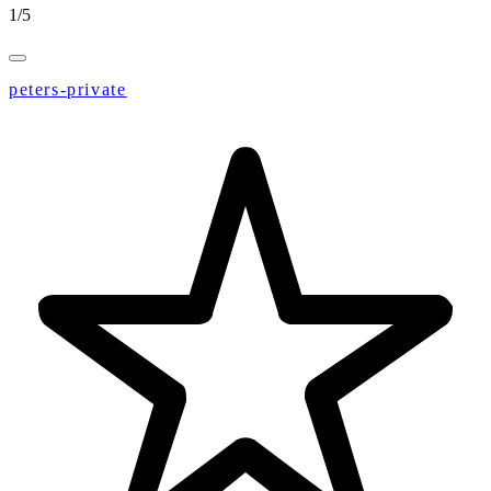
1
/
5
peters-private