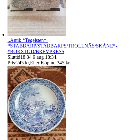
..Antik *Tegelsten*-
*STABBARP/STABBARPS/TROLLNÄS/SKÅNE*-
*BOKSTÖD/BREVPRESS
Sluttid
18:34
9 aug 18:34
.
Pris:
245 kr
,
Eller Köp nu
345 kr
,
.