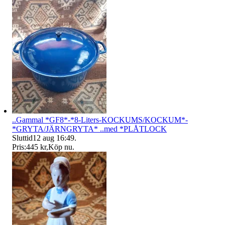
..Gammal *GF8*-*8-Liters-KOCKUMS/KOCKUM*-
*GRYTA/JÄRNGRYTA* ..med *PLÅTLOCK
Sluttid
12 aug 16:49
.
Pris:
445 kr
,
Köp nu
.