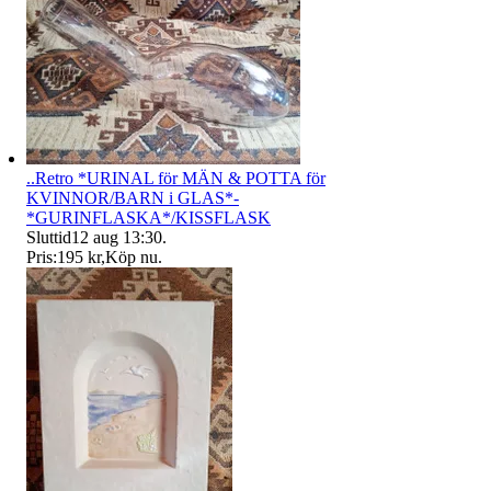
..Retro *URINAL för MÄN & POTTA för
KVINNOR/BARN i GLAS*-
*GURINFLASKA*/KISSFLASK
Sluttid
12 aug 13:30
.
Pris:
195 kr
,
Köp nu
.