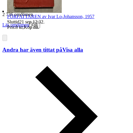
2 736 omdömen
FÖRFATTAREN av Ivar Lo-Johansson, 1957
Sluttid
21 sep 12:32
.
Läs omdömen
Följ
Pris:
8 kr
,
Köp nu
.
Andra har även tittat på
Visa alla