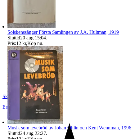
Solskenssånger Första Samlingen av J.A. Hultman, 1919
Sluttid
20 aug 15:04
.
Pris:
12 kr
,
Köp nu
.
Skopanandersson
Enköping
,
Sverige
Musik som levebröd av Johan Ohlin och Kent Wennman, 1996
Sluttid
24 aug 22:27
.
Pris:
10 kr
,
Köp nu
.