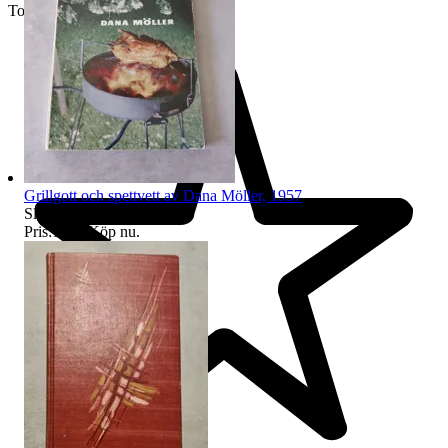
Toppsäljare
Grillgott och spettvett av Dana Möller, 1957
Sluttid
13 sep 23:28
.
Pris:
10 kr
,
Köp nu
.