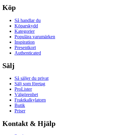
Köp
Så handlar du
Köparskydd
Kategorier
Populära varumärken
Inspiration
Presentkort
Authenticated
Sälj
Så säljer du privat
Sälj som företag
ProLister
Välgörenhet
Fraktkalkylatorn
Butik
Priser
Kontakt & Hjälp