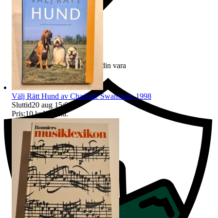
Ersättning om du inte får din vara
Välj Rätt Hund av Charlotte Swanstein, 1998
Sluttid
20 aug 15:03
.
Pris:
10 kr
,
Köp nu
.