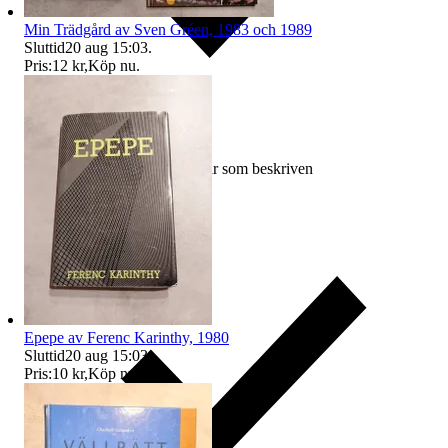
Min Trädgård av Sven Gréen, 1983 och 1989
Sluttid
20 aug 15:03
.
Pris:
12 kr
,
Köp nu
.
Ersättning om varan inte är som beskriven
Epepe av Ferenc Karinthy, 1980
Sluttid
20 aug 15:03
.
Pris:
10 kr
,
Köp nu
.