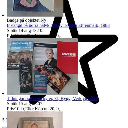
Badge på objektet:
Ny
Instängd på norra halvklotet av Torsten Ehrenmark, 1983
Sluttid
14 aug 18:10
.
Pris:
10 kr
,
Eller Köp nu
25 kr
,
.
Tidningar och broschyrer, El, Bygg, Verktyg 2024
Sluttid
15 aug 18:07
.
Pris:
10 kr
,
Eller Köp nu
20 kr
,
.
5.0