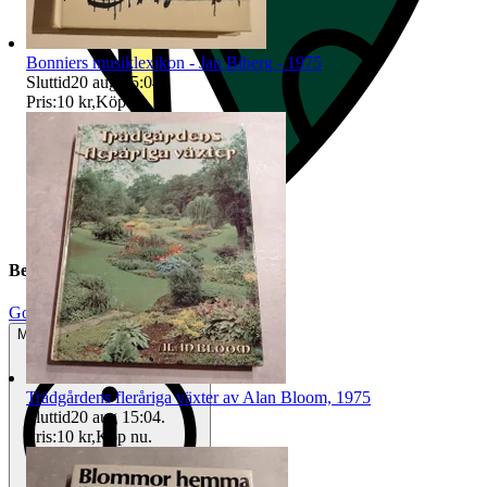
Bonniers musiklexikon - Jan Biberg - 1975
Sluttid
20 aug 15:04
.
Pris:
10 kr
,
Köp nu
.
Beskrivning
Gott använt skick
Mindre tecken på användning
Trädgårdens fleråriga växter av Alan Bloom, 1975
Sluttid
20 aug 15:04
.
Pris:
10 kr
,
Köp nu
.