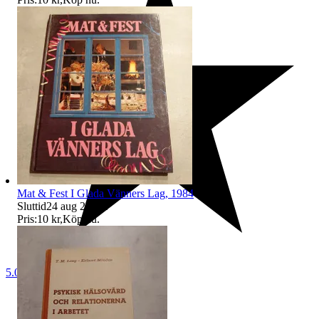
Mat & Fest I Glada Vänners Lag, 1984
Sluttid
24 aug 22:28
.
Pris:
10 kr
,
Köp nu
.
5.0