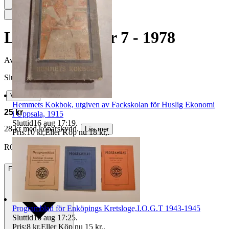
Läderlappen Nr 7 - 1978
Avslutad
16 jul 19:38
Slutpris
∙
Visa bud
Hemmets Kokbok, utgiven av Fackskolan för Huslig Ekonomi
25 kr
i Uppsala, 1915
Sluttid
16 aug 17:19
.
28 kr med köparskydd.
Läs mer
Pris:
10 kr
,
Eller Köp nu
18 kr
,
.
RONNYBENGT vann auktionen
Frakt
44 kr Frimärken
Programblad för Enköpings Kretsloge,I.O.G.T 1943-1945
Sluttid
16 aug 17:25
.
Pris:
8 kr
,
Eller Köp nu
15 kr
,
.