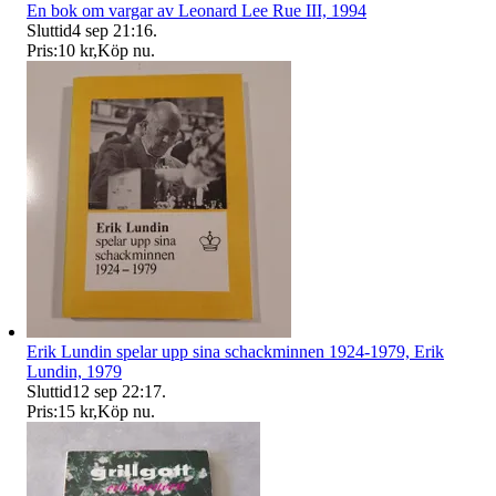
En bok om vargar av Leonard Lee Rue III, 1994
Sluttid
4 sep 21:16
.
Pris:
10 kr
,
Köp nu
.
Erik Lundin spelar upp sina schackminnen 1924-1979, Erik
Lundin, 1979
Sluttid
12 sep 22:17
.
Pris:
15 kr
,
Köp nu
.