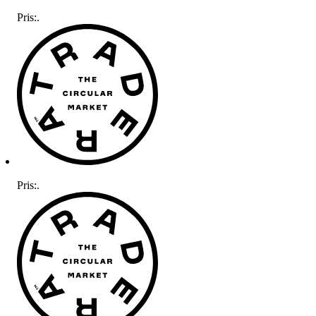
Pris:
.
Pris:
.