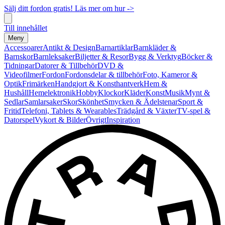
Sälj ditt fordon gratis! Läs mer om hur ->
Till innehållet
Meny
Accessoarer
Antikt & Design
Barnartiklar
Barnkläder &
Barnskor
Barnleksaker
Biljetter & Resor
Bygg & Verktyg
Böcker &
Tidningar
Datorer & Tillbehör
DVD &
Videofilmer
Fordon
Fordonsdelar & tillbehör
Foto, Kameror &
Optik
Frimärken
Handgjort & Konsthantverk
Hem &
Hushåll
Hemelektronik
Hobby
Klockor
Kläder
Konst
Musik
Mynt &
Sedlar
Samlarsaker
Skor
Skönhet
Smycken & Ädelstenar
Sport &
Fritid
Telefoni, Tablets & Wearables
Trädgård & Växter
TV-spel &
Datorspel
Vykort & Bilder
Övrigt
Inspiration