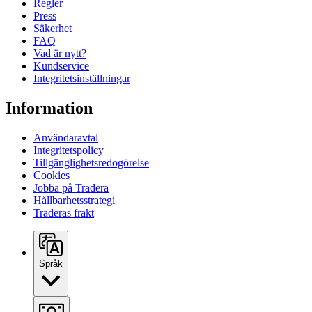
Regler
Press
Säkerhet
FAQ
Vad är nytt?
Kundservice
Integritetsinställningar
Information
Användaravtal
Integritetspolicy
Tillgänglighetsredogörelse
Cookies
Jobba på Tradera
Hållbarhetsstrategi
Traderas frakt
Språk