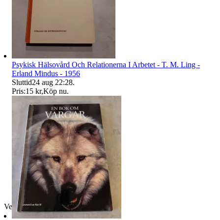
Psykisk Hälsovård Och Relationerna I Arbetet - T. M. Ling -
Erland Mindus - 1956
Sluttid
24 aug 22:28
.
Pris:
15 kr
,
Köp nu
.
Verifierad