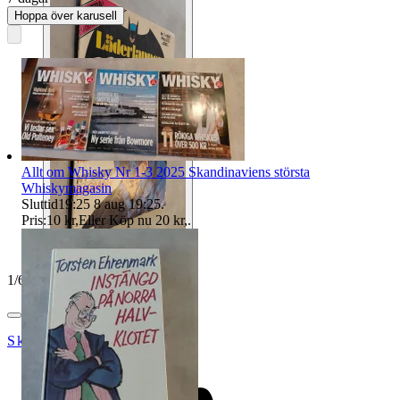
Hoppa över karusell
Allt om Whisky Nr 1-3 2025 Skandinaviens största
Whiskymagasin
Sluttid
19:25
8 aug 19:25
.
Pris:
10 kr
,
Eller Köp nu
20 kr
,
.
1
/
6
Skopanandersson