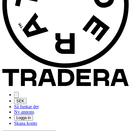
SEK
Så funkar det
Ny annons
Logga in
Skapa konto