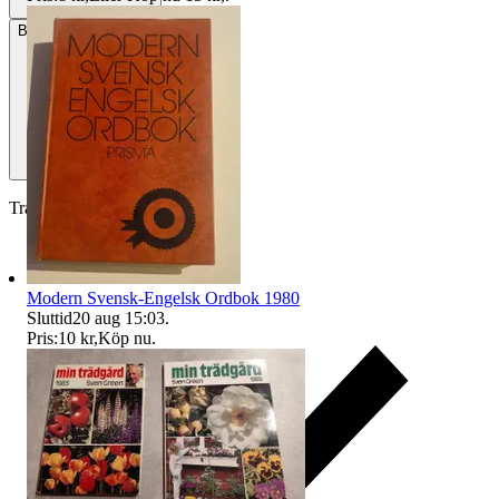
Betalning
Via Tradera
Traderas köparskydd
Modern Svensk-Engelsk Ordbok 1980
Sluttid
20 aug 15:03
.
Pris:
10 kr
,
Köp nu
.