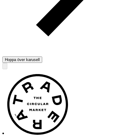
Hoppa över karusell