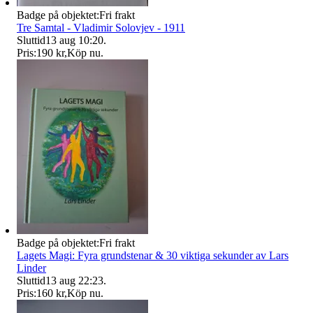
Badge på objektet:
Fri frakt
Tre Samtal - Vladimir Solovjev - 1911
Sluttid
13 aug 10:20
.
Pris:
190 kr
,
Köp nu
.
Badge på objektet:
Fri frakt
Lagets Magi: Fyra grundstenar & 30 viktiga sekunder av Lars
Linder
Sluttid
13 aug 22:23
.
Pris:
160 kr
,
Köp nu
.