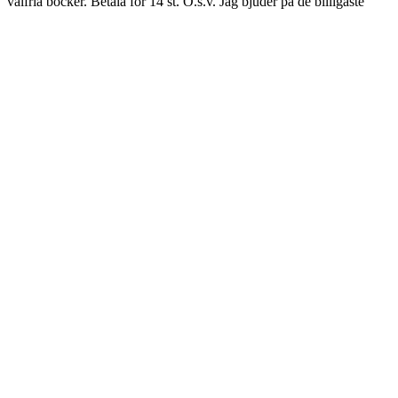
valfria böcker. Betala för 14 st. O.s.v. Jag bjuder på de billigaste