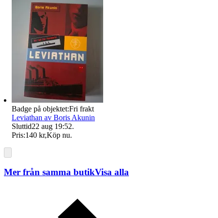
Badge på objektet:
Fri frakt
Leviathan av Boris Akunin
Sluttid
22 aug 19:52
.
Pris:
140 kr
,
Köp nu
.
Mer från samma butik
Visa alla