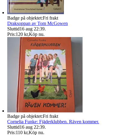
Badge på objektet:
Fri frakt
Draksoppan av Tom McGowen
Sluttid
16 aug 22:39
.
Pris:
120 kr
,
Köp nu
.
Badge på objektet:
Fri frakt
Cornelia Funke: Fjäderklubben. Räven kommer.
Sluttid
16 aug 22:39
.
Pris:
110 kr
,
Köp nu
.