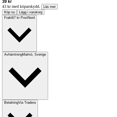
39 kr
43 kr med köparskydd.
Läs mer
Köp nu
Lägg i varukorg
Frakt
67 kr PostNord
Avhämtning
Malmö, Sverige
Betalning
Via Tradera