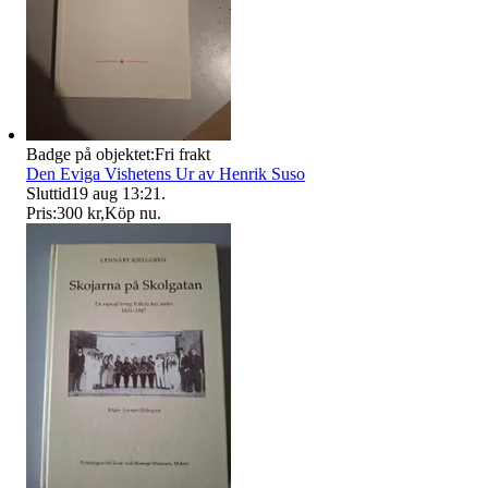
Badge på objektet:
Fri frakt
Den Eviga Vishetens Ur av Henrik Suso
Sluttid
19 aug 13:21
.
Pris:
300 kr
,
Köp nu
.