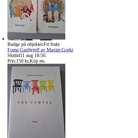
Badge på objektet:
Fri frakt
Foma Gardjejeff av Maxim Gorki
Sluttid
11 aug 18:50
.
Pris:
150 kr
,
Köp nu
.