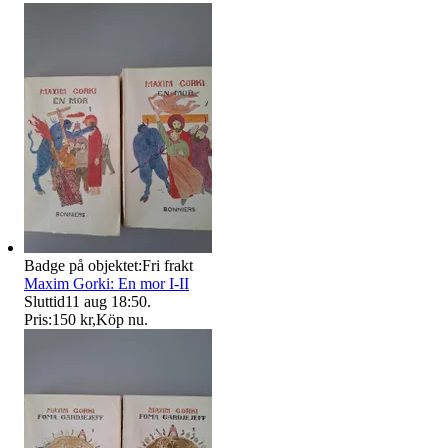
Badge på objektet:
Fri frakt
Maxim Gorki: En mor I-II
Sluttid
11 aug 18:50
.
Pris:
150 kr
,
Köp nu
.