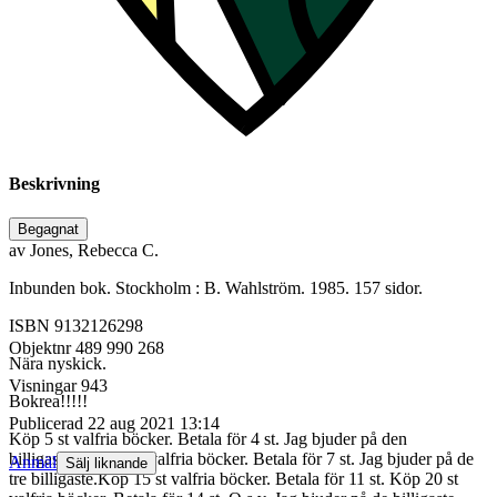
Beskrivning
Begagnat
av Jones, Rebecca C.
Inbunden bok. Stockholm : B. Wahlström. 1985. 157 sidor.
ISBN 9132126298
Objektnr
489 990 268
Nära nyskick.
Visningar
943
Bokrea!!!!!
Publicerad
22 aug 2021 13:14
Köp 5 st valfria böcker. Betala för 4 st. Jag bjuder på den
billigaste.Köp 10 st valfria böcker. Betala för 7 st. Jag bjuder på de
Anmäl
Sälj liknande
tre billigaste.Köp 15 st valfria böcker. Betala för 11 st. Köp 20 st