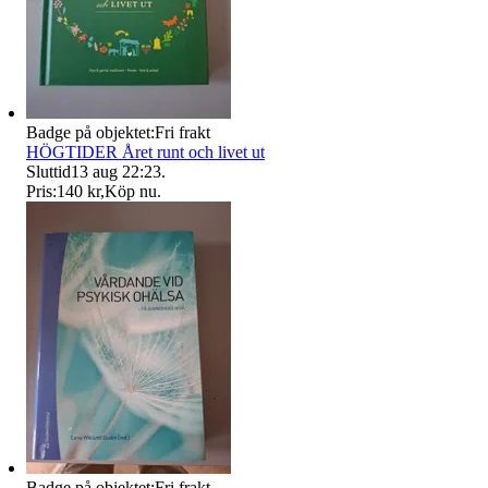
Badge på objektet:
Fri frakt
HÖGTIDER Året runt och livet ut
Sluttid
13 aug 22:23
.
Pris:
140 kr
,
Köp nu
.
Badge på objektet:
Fri frakt