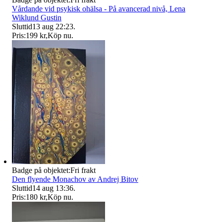
Vårdande vid psykisk ohälsa - På avancerad nivå, Lena
Wiklund Gustin
Sluttid
13 aug 22:23
.
Pris:
199 kr
,
Köp nu
.
Badge på objektet:
Fri frakt
Den flyende Monachov av Andrej Bitov
Sluttid
14 aug 13:36
.
Pris:
180 kr
,
Köp nu
.