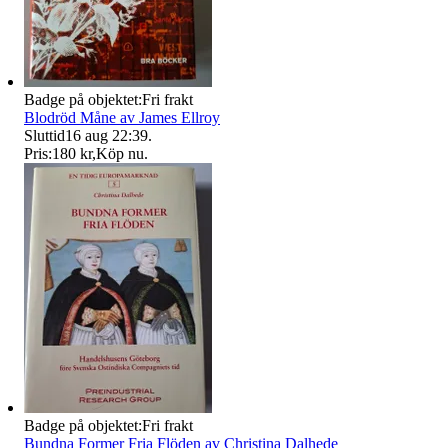
Badge på objektet:
Fri frakt
Blodröd Måne av James Ellroy
Sluttid
16 aug 22:39
.
Pris:
180 kr
,
Köp nu
.
Badge på objektet:
Fri frakt
Bundna Former Fria Flöden av Christina Dalhede