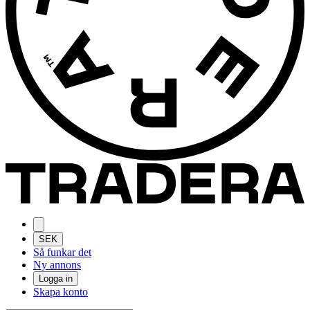
SEK
Så funkar det
Ny annons
Logga in
Skapa konto