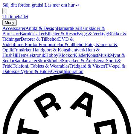
Sälj ditt fordon gratis! Läs mer om hur ->
Till innehållet
Meny
Accessoarer
Antikt & Design
Barnartiklar
Barnkläder &
Barnskor
Barnleksaker
Biljetter & Resor
Bygg & Verktyg
Böcker &
Tidningar
Datorer & Tillbehör
DVD &
Videofilmer
Fordon
Fordonsdelar & tillbehör
Foto, Kameror &
Optik
Frimärken
Handgjort & Konsthantverk
Hem &
Hushåll
Hemelektronik
Hobby
Klockor
Kläder
Konst
Musik
Mynt &
Sedlar
Samlarsaker
Skor
Skönhet
Smycken & Ädelstenar
Sport &
Fritid
Telefoni, Tablets & Wearables
Trädgård & Växter
TV-spel &
Datorspel
Vykort & Bilder
Övrigt
Inspiration