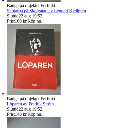
Badge på objektet:
Fri frakt
Skojarna på Skolgatan av Lennart Kjellgren
Sluttid
22 aug 19:52
.
Pris:
160 kr
,
Köp nu
.
Badge på objektet:
Fri frakt
Löparen av Fredrik Ström
Sluttid
22 aug 19:52
.
Pris:
140 kr
,
Köp nu
.