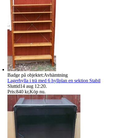
Badge på objektet:
Avhämtning
Lagerhylla i trä med 6 hyllplan en sektion Stabil
Sluttid
14 aug 12:20
.
Pris:
840 kr
,
Köp nu
.