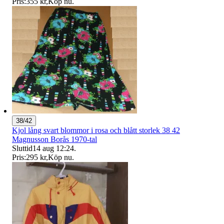
Pris:
355 kr
,
Köp nu
.
38/42
Kjol lång svart blommor i rosa och blått storlek 38 42
Magnusson Borås 1970-tal
Sluttid
14 aug 12:24
.
Pris:
295 kr
,
Köp nu
.