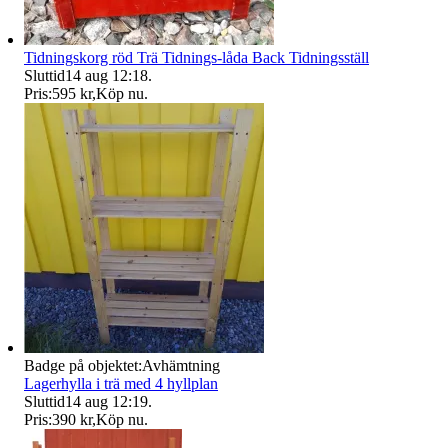
Tidningskorg röd Trä Tidnings-låda Back Tidningsställ
Sluttid
14 aug 12:18
.
Pris:
595 kr
,
Köp nu
.
Badge på objektet:
Avhämtning
Lagerhylla i trä med 4 hyllplan
Sluttid
14 aug 12:19
.
Pris:
390 kr
,
Köp nu
.