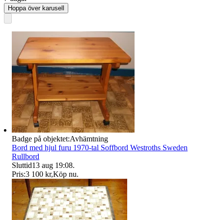
Hoppa över karusell
Badge på objektet:
Avhämtning
Bord med hjul furu 1970-tal Soffbord Westroths Sweden
Rullbord
Sluttid
13 aug 19:08
.
Pris:
3 100 kr
,
Köp nu
.