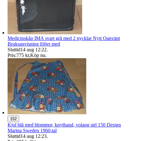
Medicinskåp IMA svart grå med 2 nycklar Nytt Oanvänt
Bruksanvisning följer med
Sluttid
14 aug 12:22
.
Pris:
775 kr
,
Köp nu
.
152
Kjol blå med blommor, knytband, volang strl 150 Design
Marina Sweden 1960-tal
Sluttid
14 aug 12:23
.