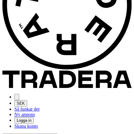
SEK
Så funkar det
Ny annons
Logga in
Skapa konto