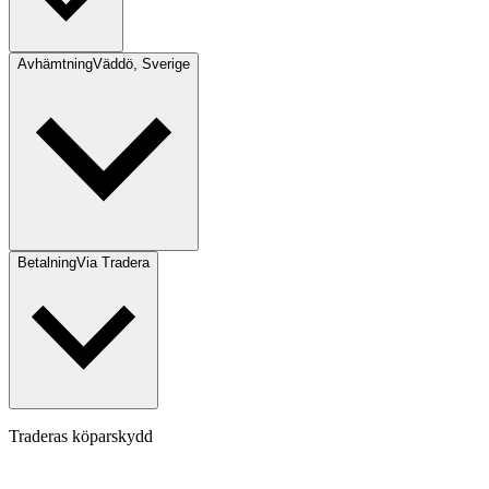
Avhämtning
Väddö, Sverige
Betalning
Via Tradera
Traderas köparskydd