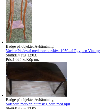
Badge på objektet:
Avhämtning
Vacker Piedestal med marmorskiva 1950-tal Egypten Vintage
Sluttid
14 aug 12:03
.
Pris:
1 025 kr
,
Köp nu
.
Badge på objektet:
Avhämtning
Soffbord mörkbrunt träslag bord med hjul
Sluttid
14 aug 12:05
.