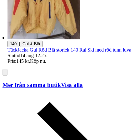
|
140
Gul & Blå
TäckJacka Gul Röd Blå storlek 140 Rai Ski med röd tunn luva
Sluttid
14 aug 12:25
.
Pris:
145 kr
,
Köp nu
.
Mer från samma butik
Visa alla