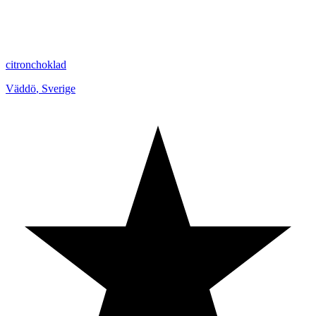
citronchoklad
Väddö
,
Sverige