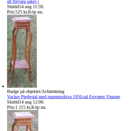
att förvara saker i
Sluttid
14 aug 11:59
.
Pris:
525 kr
,
Köp nu
.
Badge på objektet:
Avhämtning
Vacker Piedestal med marmorskiva 1950-tal Egypten Vintage
Sluttid
14 aug 12:00
.
Pris:
1 115 kr
,
Köp nu
.