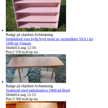
Badge på objektet:
Avhämtning
Sminkbord rosa hylla byrå gjord av sockerlådor SSA i trä
1940-tal Vintage
Sluttid
14 aug 12:10
.
Pris:
2 550 kr
,
Köp nu
.
Badge på objektet:
Avhämtning
Teakbord med utdragsskiva 1960-tal Bord
Sluttid
14 aug 12:12
.
Pris:
3 500 kr
,
Köp nu
.