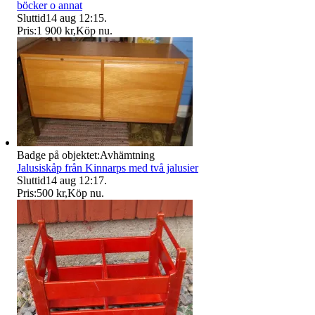
böcker o annat
Sluttid
14 aug 12:15
.
Pris:
1 900 kr
,
Köp nu
.
Badge på objektet:
Avhämtning
Jalusiskåp från Kinnarps med två jalusier
Sluttid
14 aug 12:17
.
Pris:
500 kr
,
Köp nu
.