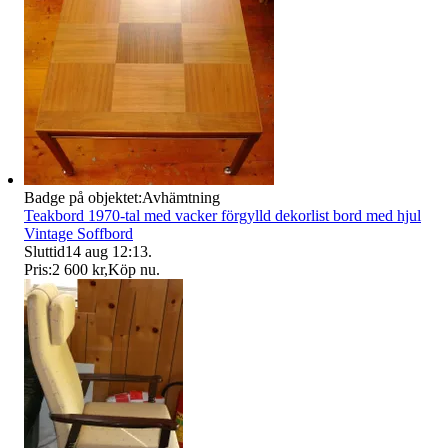
Badge på objektet:
Avhämtning
Teakbord 1970-tal med vacker förgylld dekorlist bord med hjul
Vintage Soffbord
Sluttid
14 aug 12:13
.
Pris:
2 600 kr
,
Köp nu
.