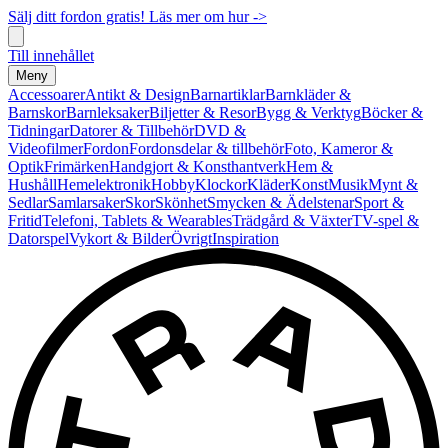
Sälj ditt fordon gratis! Läs mer om hur ->
Till innehållet
Meny
Accessoarer
Antikt & Design
Barnartiklar
Barnkläder &
Barnskor
Barnleksaker
Biljetter & Resor
Bygg & Verktyg
Böcker &
Tidningar
Datorer & Tillbehör
DVD &
Videofilmer
Fordon
Fordonsdelar & tillbehör
Foto, Kameror &
Optik
Frimärken
Handgjort & Konsthantverk
Hem &
Hushåll
Hemelektronik
Hobby
Klockor
Kläder
Konst
Musik
Mynt &
Sedlar
Samlarsaker
Skor
Skönhet
Smycken & Ädelstenar
Sport &
Fritid
Telefoni, Tablets & Wearables
Trädgård & Växter
TV-spel &
Datorspel
Vykort & Bilder
Övrigt
Inspiration