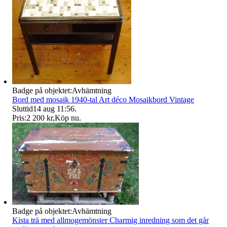
Badge på objektet:
Avhämtning
Bord med mosaik 1940-tal Art déco Mosaikbord Vintage
Sluttid
14 aug 11:56
.
Pris:
2 200 kr
,
Köp nu
.
Badge på objektet:
Avhämtning
Kista trä med allmogemönster Charmig inredning som det går