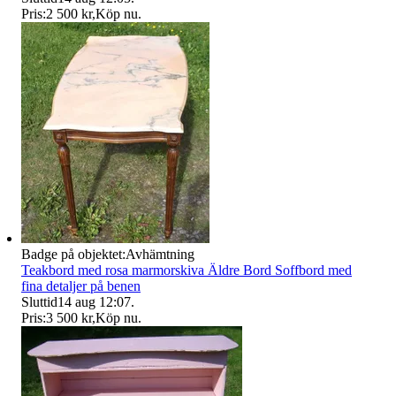
Pris:
2 500 kr
,
Köp nu
.
Badge på objektet:
Avhämtning
Teakbord med rosa marmorskiva Äldre Bord Soffbord med
fina detaljer på benen
Sluttid
14 aug 12:07
.
Pris:
3 500 kr
,
Köp nu
.