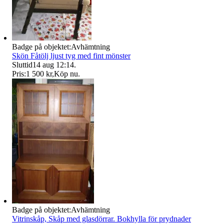
Badge på objektet:
Avhämtning
Skön Fåtölj ljust tyg med fint mönster
Sluttid
14 aug 12:14
.
Pris:
1 500 kr
,
Köp nu
.
Badge på objektet:
Avhämtning
Vitrinskåp, Skåp med glasdörrar. Bokhylla för prydnader