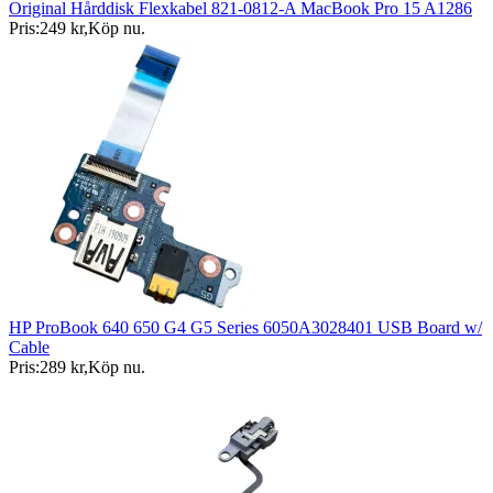
Original Hårddisk Flexkabel 821-0812-A MacBook Pro 15 A1286
Pris:
249 kr
,
Köp nu
.
HP ProBook 640 650 G4 G5 Series 6050A3028401 USB Board w/
Cable
Pris:
289 kr
,
Köp nu
.