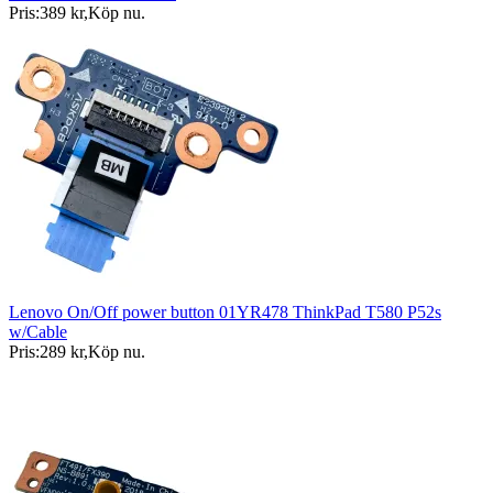
Pris:
389 kr
,
Köp nu
.
Lenovo On/Off power button 01YR478 ThinkPad T580 P52s
w/Cable
Pris:
289 kr
,
Köp nu
.