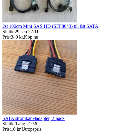
2st 100cm Mini-SAS HD (SFF8643) till 8st SATA
Sluttid
29 sep 22:11
.
Pris:
349 kr
,
Köp nu
.
SATA strömkabeladapter, 2-pack
Sluttid
9 aug 21:56
.
Pris:
10 kr
,
Utropspris
.