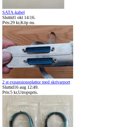
SATA-kabel
Sluttid
1 okt 14:16
.
Pris:
29 kr
,
Köp nu
.
2 st expansionsplattor med skrivarport
Sluttid
16 aug 12:49
.
Pris:
5 kr
,
Utropspris
.