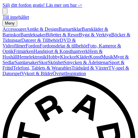
Sälj ditt fordon gratis! Läs mer om hur ->
Till innehållet
Meny
Accessoarer
Antikt & Design
Barnartiklar
Barnkläder &
Barnskor
Barnleksaker
Biljetter & Resor
Bygg & Verktyg
Böcker &
Tidningar
Datorer & Tillbehör
DVD &
Videofilmer
Fordon
Fordonsdelar & tillbehör
Foto, Kameror &
Optik
Frimärken
Handgjort & Konsthantverk
Hem &
Hushåll
Hemelektronik
Hobby
Klockor
Kläder
Konst
Musik
Mynt &
Sedlar
Samlarsaker
Skor
Skönhet
Smycken & Ädelstenar
Sport &
Fritid
Telefoni, Tablets & Wearables
Trädgård & Växter
TV-spel &
Datorspel
Vykort & Bilder
Övrigt
Inspiration