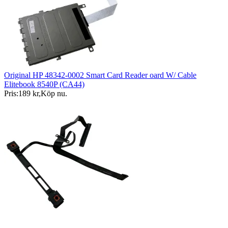
Original HP 48342-0002 Smart Card Reader oard W/ Cable
Elitebook 8540P (CA44)
Pris:
189 kr
,
Köp nu
.