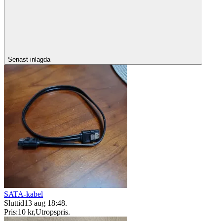
Senast inlagda
SATA-kabel
Sluttid
13 aug 18:48
.
Pris:
10 kr
,
Utropspris
.