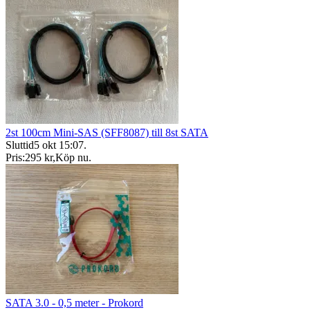
2st 100cm Mini-SAS (SFF8087) till 8st SATA
Sluttid
5 okt 15:07
.
Pris:
295 kr
,
Köp nu
.
SATA 3.0 - 0,5 meter - Prokord