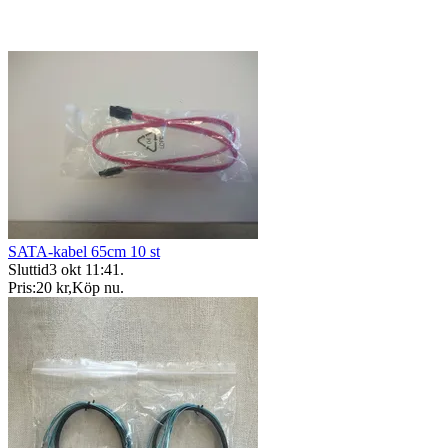
SATA-kabel 65cm 10 st
Sluttid
3 okt 11:41
.
Pris:
20 kr
,
Köp nu
.