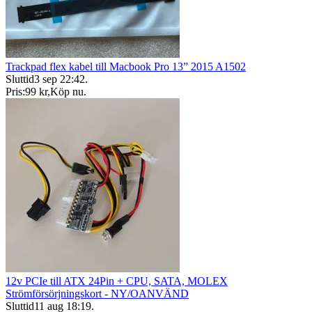
Trackpad flex kabel till Macbook Pro 13” 2015 A1502
Sluttid
3 sep 22:42
.
Pris:
99 kr
,
Köp nu
.
12v PCIe till ATX 24Pin + CPU, SATA, MOLEX
Strömförsörjningskort - NY/OANVÄND
Sluttid
11 aug 18:19
.