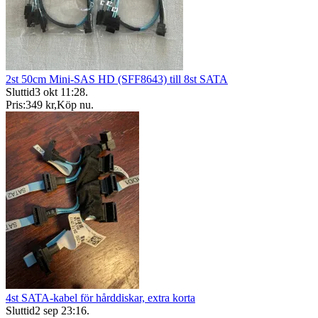
2st 50cm Mini-SAS HD (SFF8643) till 8st SATA
Sluttid
3 okt 11:28
.
Pris:
349 kr
,
Köp nu
.
4st SATA-kabel för hårddiskar, extra korta
Sluttid
2 sep 23:16
.