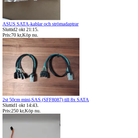
ASUS SATA-kablar och strömadaptrar
Sluttid
2 okt 21:15
.
Pris:
70 kr
,
Köp nu
.
2st 50cm mini-SAS (SFF8087) till 8x SATA
Sluttid
1 okt 14:43
.
Pris:
250 kr
,
Köp nu
.