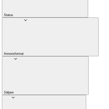
Status
Annons­format
Säljare