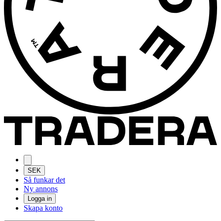
SEK
Så funkar det
Ny annons
Logga in
Skapa konto