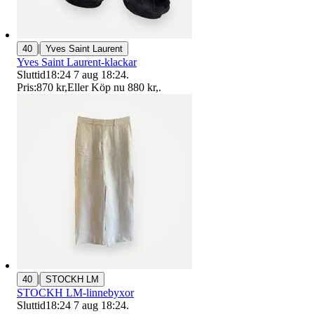
|
40
Yves Saint Laurent
Yves Saint Laurent-klackar
Sluttid
18:24
7 aug 18:24
.
Pris:
870 kr
,
Eller Köp nu
880 kr
,
.
|
40
STOCKH LM
STOCKH LM-linnebyxor
Sluttid
18:24
7 aug 18:24
.