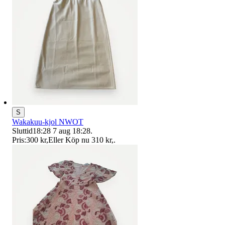
S
Wakakuu-kjol NWOT
Sluttid
18:28
7 aug 18:28
.
Pris:
300 kr
,
Eller Köp nu
310 kr
,
.