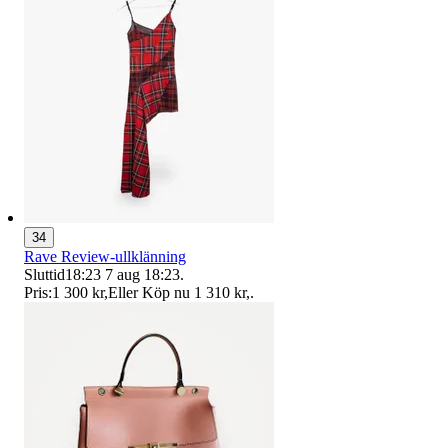
34
Rave Review-ullklänning
Sluttid
18:23
7 aug 18:23
.
Pris:
1 300 kr
,
Eller Köp nu
1 310 kr
,
.