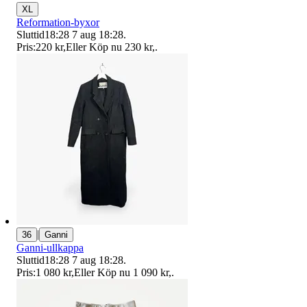
XL
Reformation-byxor
Sluttid
18:28
7 aug 18:28
.
Pris:
220 kr
,
Eller Köp nu
230 kr
,
.
|
36
Ganni
Ganni-ullkappa
Sluttid
18:28
7 aug 18:28
.
Pris:
1 080 kr
,
Eller Köp nu
1 090 kr
,
.