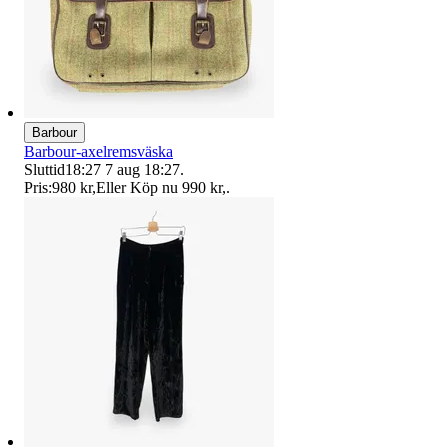
Barbour
Barbour-axelremsväska
Sluttid
18:27
7 aug 18:27
.
Pris:
980 kr
,
Eller Köp nu
990 kr
,
.