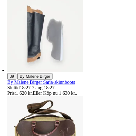
|
39
By Malene Birger
By Malene Birger Sarla-skinnboots
Sluttid
18:27
7 aug 18:27
.
Pris:
1 620 kr
,
Eller Köp nu
1 630 kr
,
.