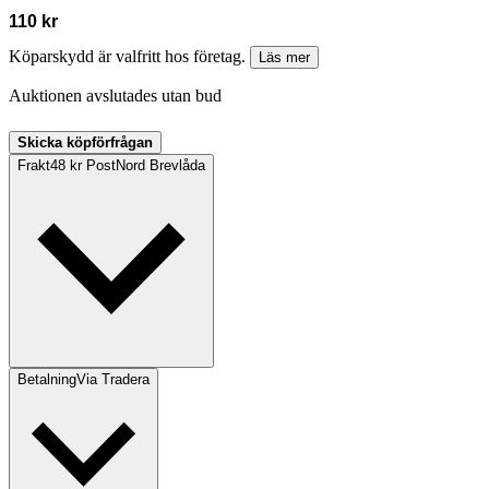
110 kr
Köparskydd är valfritt hos företag.
Läs mer
Auktionen avslutades utan bud
Skicka köpförfrågan
Frakt
48 kr PostNord Brevlåda
Betalning
Via Tradera