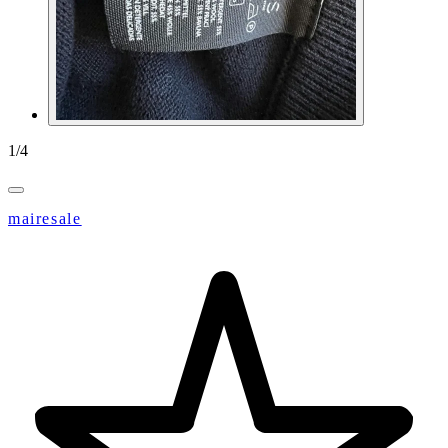
1
/
4
mairesale