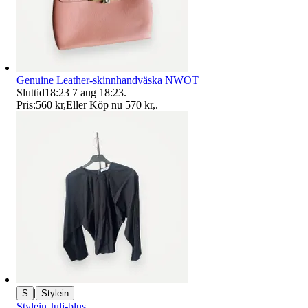
Genuine Leather-skinnhandväska NWOT
Sluttid
18:23
7 aug 18:23
.
Pris:
560 kr
,
Eller Köp nu
570 kr
,
.
|
S
Stylein
Stylein Juli-blus