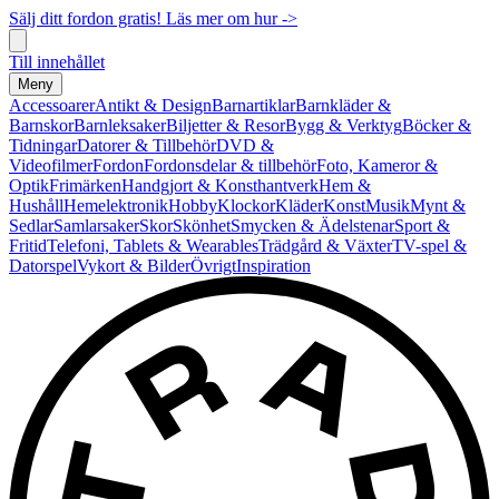
Sälj ditt fordon gratis! Läs mer om hur ->
Till innehållet
Meny
Accessoarer
Antikt & Design
Barnartiklar
Barnkläder &
Barnskor
Barnleksaker
Biljetter & Resor
Bygg & Verktyg
Böcker &
Tidningar
Datorer & Tillbehör
DVD &
Videofilmer
Fordon
Fordonsdelar & tillbehör
Foto, Kameror &
Optik
Frimärken
Handgjort & Konsthantverk
Hem &
Hushåll
Hemelektronik
Hobby
Klockor
Kläder
Konst
Musik
Mynt &
Sedlar
Samlarsaker
Skor
Skönhet
Smycken & Ädelstenar
Sport &
Fritid
Telefoni, Tablets & Wearables
Trädgård & Växter
TV-spel &
Datorspel
Vykort & Bilder
Övrigt
Inspiration