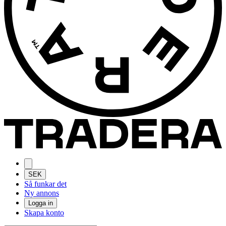
SEK
Så funkar det
Ny annons
Logga in
Skapa konto