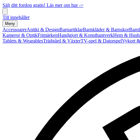
Sälj ditt fordon gratis! Läs mer om hur ->
Till innehållet
Meny
Accessoarer
Antikt & Design
Barnartiklar
Barnkläder & Barnskor
Barnl
Kameror & Optik
Frimärken
Handgjort & Konsthantverk
Hem & Hushå
Tablets & Wearables
Trädgård & Växter
TV-spel & Datorspel
Vykort &