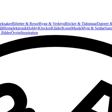
eksaker
Biljetter & Resor
Bygg & Verktyg
Böcker & Tidningar
Datorer &
ll
Hemelektronik
Hobby
Klockor
Kläder
Konst
Musik
Mynt & Sedlar
Saml
 Bilder
Övrigt
Inspiration