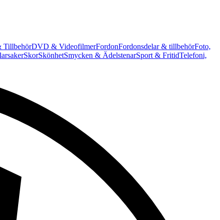
 Tillbehör
DVD & Videofilmer
Fordon
Fordonsdelar & tillbehör
Foto,
arsaker
Skor
Skönhet
Smycken & Ädelstenar
Sport & Fritid
Telefoni,