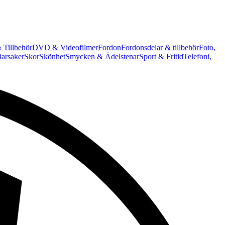
 Tillbehör
DVD & Videofilmer
Fordon
Fordonsdelar & tillbehör
Foto,
arsaker
Skor
Skönhet
Smycken & Ädelstenar
Sport & Fritid
Telefoni,