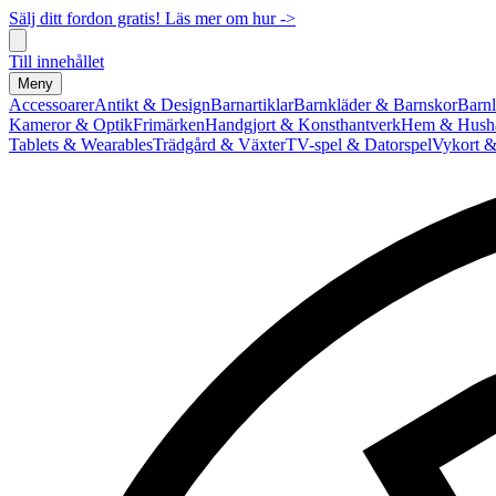
Sälj ditt fordon gratis! Läs mer om hur ->
Till innehållet
Meny
Accessoarer
Antikt & Design
Barnartiklar
Barnkläder & Barnskor
Barnl
Kameror & Optik
Frimärken
Handgjort & Konsthantverk
Hem & Hushå
Tablets & Wearables
Trädgård & Växter
TV-spel & Datorspel
Vykort &