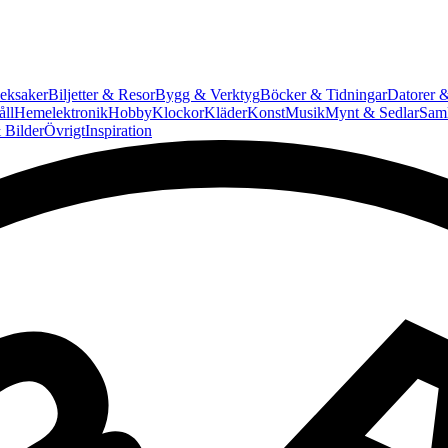
eksaker
Biljetter & Resor
Bygg & Verktyg
Böcker & Tidningar
Datorer &
ll
Hemelektronik
Hobby
Klockor
Kläder
Konst
Musik
Mynt & Sedlar
Saml
 Bilder
Övrigt
Inspiration