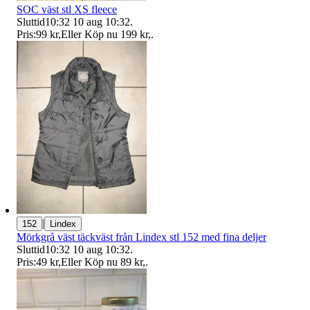
SOC väst stl XS fleece
Sluttid
10:32
10 aug 10:32
.
Pris:
99 kr
,
Eller Köp nu
199 kr
,
.
|
152
Lindex
Mörkgrå väst täckväst från Lindex stl 152 med fina deljer
Sluttid
10:32
10 aug 10:32
.
Pris:
49 kr
,
Eller Köp nu
89 kr
,
.