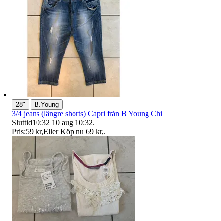
|
28"
B.Young
3/4 jeans (längre shorts) Capri från B Young Chi
Sluttid
10:32
10 aug 10:32
.
Pris:
59 kr
,
Eller Köp nu
69 kr
,
.