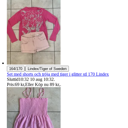
|
164/170
Lindex/Tiger of Sweden
Set med shorts och tröja med tiger i glitter stl 170 Lindex
Sluttid
10:32
10 aug 10:32
.
Pris:
69 kr
,
Eller Köp nu
89 kr
,
.