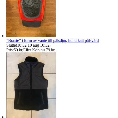
”Borste” i form av vante till pälsdjur, hund katt pälsvård
Sluttid
10:32
10 aug 10:32
.
Pris:
59 kr
,
Eller Köp nu
79 kr
,
.