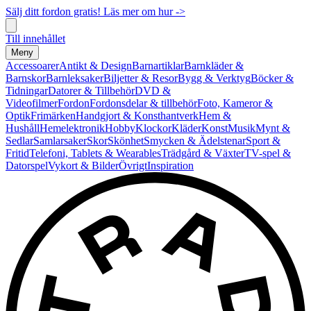
Sälj ditt fordon gratis! Läs mer om hur ->
Till innehållet
Meny
Accessoarer
Antikt & Design
Barnartiklar
Barnkläder &
Barnskor
Barnleksaker
Biljetter & Resor
Bygg & Verktyg
Böcker &
Tidningar
Datorer & Tillbehör
DVD &
Videofilmer
Fordon
Fordonsdelar & tillbehör
Foto, Kameror &
Optik
Frimärken
Handgjort & Konsthantverk
Hem &
Hushåll
Hemelektronik
Hobby
Klockor
Kläder
Konst
Musik
Mynt &
Sedlar
Samlarsaker
Skor
Skönhet
Smycken & Ädelstenar
Sport &
Fritid
Telefoni, Tablets & Wearables
Trädgård & Växter
TV-spel &
Datorspel
Vykort & Bilder
Övrigt
Inspiration