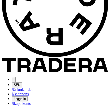
SEK
Så funkar det
Ny annons
Logga in
Skapa konto