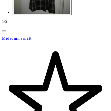
1
/
5
Midsommarnatt