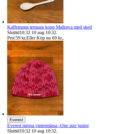
Kaffemugg temugg kopp Mallorca med sked
Sluttid
10:32
10 aug 10:32
.
Pris:
59 kr
,
Eller Köp nu
69 kr
,
.
Everest
Everest mössa vintermässa -One size junior
Sluttid
10:32
10 aug 10:32
.