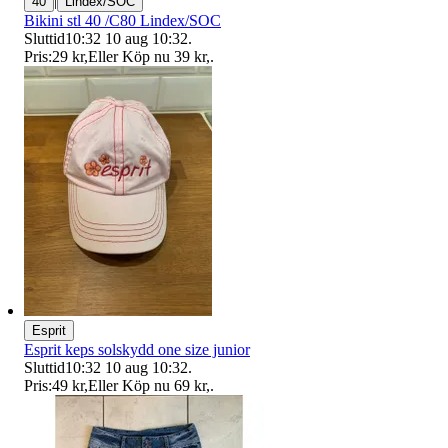
|
40
Lindex/SOC
Bikini stl 40 /C80 Lindex/SOC
Sluttid
10:32
10 aug 10:32
.
Pris:
29 kr
,
Eller Köp nu
39 kr
,
.
Esprit
Esprit keps solskydd one size junior
Sluttid
10:32
10 aug 10:32
.
Pris:
49 kr
,
Eller Köp nu
69 kr
,
.