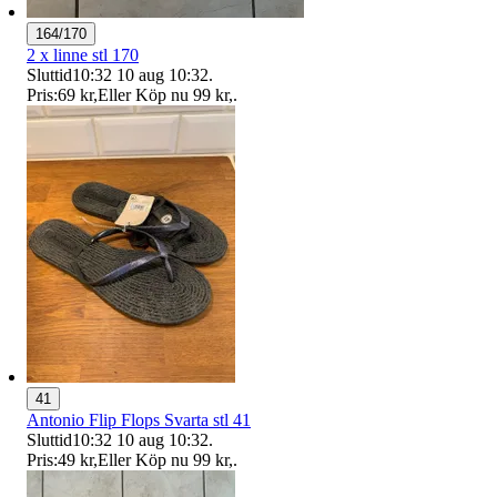
164/170
2 x linne stl 170
Sluttid
10:32
10 aug 10:32
.
Pris:
69 kr
,
Eller Köp nu
99 kr
,
.
41
Antonio Flip Flops Svarta stl 41
Sluttid
10:32
10 aug 10:32
.
Pris:
49 kr
,
Eller Köp nu
99 kr
,
.