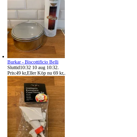
Burkar - Biscottificio Belli
Sluttid
10:32
10 aug 10:32
.
Pris:
49 kr
,
Eller Köp nu
69 kr
,
.