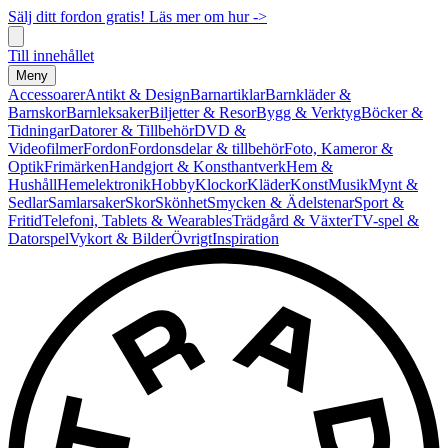
Sälj ditt fordon gratis! Läs mer om hur ->
Till innehållet
Meny
Accessoarer
Antikt & Design
Barnartiklar
Barnkläder &
Barnskor
Barnleksaker
Biljetter & Resor
Bygg & Verktyg
Böcker &
Tidningar
Datorer & Tillbehör
DVD &
Videofilmer
Fordon
Fordonsdelar & tillbehör
Foto, Kameror &
Optik
Frimärken
Handgjort & Konsthantverk
Hem &
Hushåll
Hemelektronik
Hobby
Klockor
Kläder
Konst
Musik
Mynt &
Sedlar
Samlarsaker
Skor
Skönhet
Smycken & Ädelstenar
Sport &
Fritid
Telefoni, Tablets & Wearables
Trädgård & Växter
TV-spel &
Datorspel
Vykort & Bilder
Övrigt
Inspiration