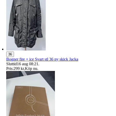
36
Bogner fire + ice Svart stl 36 ny skick Jacka
Sluttid
16 aug 08:21
.
Pris:
299 kr
,
Köp nu
.