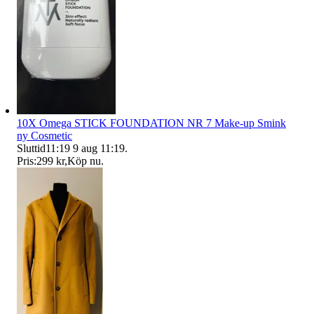
10X Omega STICK FOUNDATION NR 7 Make-up Smink
ny Cosmetic
Sluttid
11:19
9 aug 11:19
.
Pris:
299 kr
,
Köp nu
.