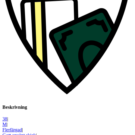
Beskrivning
38
|
M
|
Flerfärgad
|