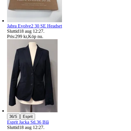
Jabra Evolve2 30 SE Headset
Sluttid
18 aug 12:27
.
Pris:
299 kr
,
Köp nu
.
|
36/S
Esprit
Esprit Jacka Stl.36 Blå
Sluttid
18 aug 12:27
.