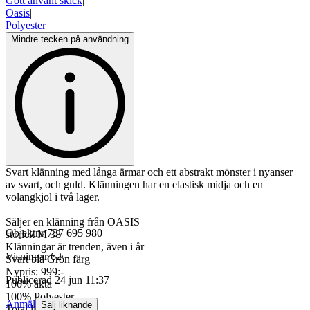
Gott använt skick
|
Oasis
|
Polyester
Mindre tecken på användning
Svart klänning med långa ärmar och ett abstrakt mönster i nyanser
av svart, och guld. Klänningen har en elastisk midja och en
volangkjol i två lager.
Säljer en klänning från OASIS
Objektnr
737 695 980
storlek M 38
Klänningar är trenden, även i år
Visningar
62
Svart blå Grön färg
Nypris: 999:-
Publicerad
24 jun 11:37
100% äkta
100% Polyester
Anmäl
Sälj liknande
Total längd: 86cm