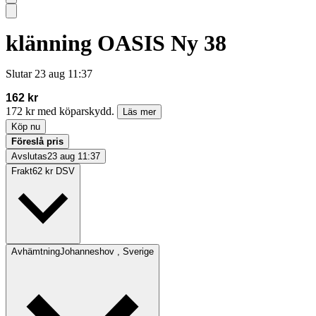
klänning OASIS Ny 38
Slutar
23 aug 11:37
162 kr
172 kr med köparskydd.
Läs mer
Köp nu
Föreslå pris
Avslutas
23 aug 11:37
Frakt
62 kr DSV
Avhämtning
Johanneshov , Sverige