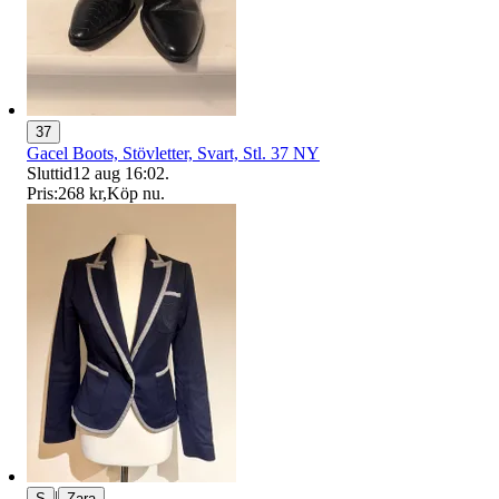
37
Gacel Boots, Stövletter, Svart, Stl. 37 NY
Sluttid
12 aug 16:02
.
Pris:
268 kr
,
Köp nu
.
|
S
Zara