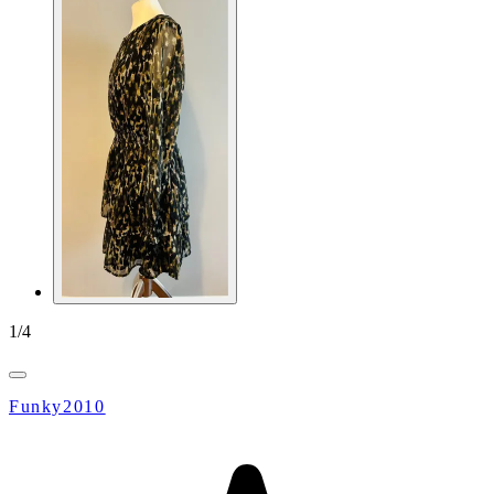
1
/
4
Funky2010