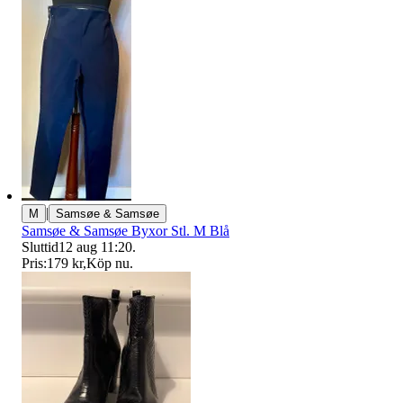
|
M
Samsøe & Samsøe
Samsøe & Samsøe Byxor Stl. M Blå
Sluttid
12 aug 11:20
.
Pris:
179 kr
,
Köp nu
.