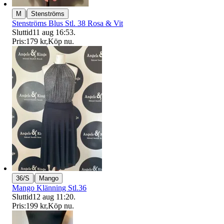
|
M
Stenströms
Stenströms Blus Stl. 38 Rosa & Vit
Sluttid
11 aug 16:53
.
Pris:
179 kr
,
Köp nu
.
|
36/S
Mango
Mango Klänning Stl.36
Sluttid
12 aug 11:20
.
Pris:
199 kr
,
Köp nu
.