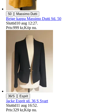
|
50
Massimo Dutti
Beige kappa Massimo Dutti Stl. 50
Sluttid
10 aug 12:27
.
Pris:
999 kr
,
Köp nu
.
|
36/S
Esprit
Jacke Esprit stl. 36 S Svart
Sluttid
11 aug 16:52
.
Pris:
329 kr
,
Köp nu
.