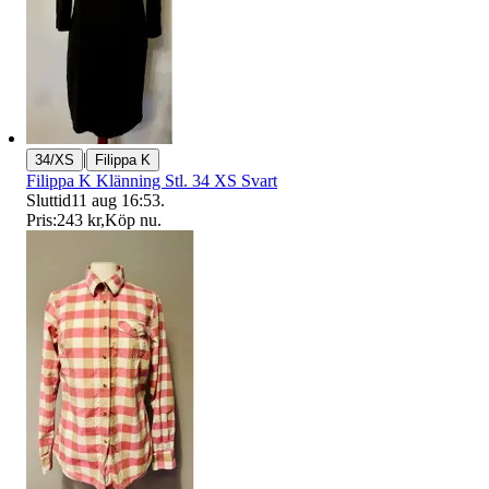
|
34/XS
Filippa K
Filippa K Klänning Stl. 34 XS Svart
Sluttid
11 aug 16:53
.
Pris:
243 kr
,
Köp nu
.