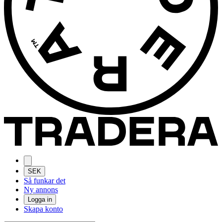
SEK
Så funkar det
Ny annons
Logga in
Skapa konto