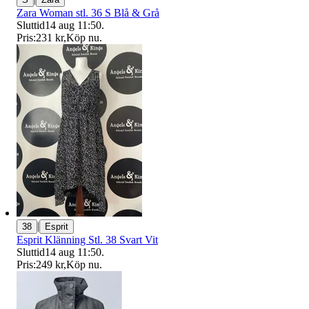
Zara Woman stl. 36 S Blå & Grå
Sluttid
14 aug 11:50
.
Pris:
231 kr
,
Köp nu
.
|
38
Esprit
Esprit Klänning Stl. 38 Svart Vit
Sluttid
14 aug 11:50
.
Pris:
249 kr
,
Köp nu
.