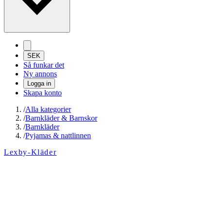
SEK
Så funkar det
Ny annons
Logga in
Skapa konto
/
Alla kategorier
/
Barnkläder & Barnskor
/
Barnkläder
/
Pyjamas & nattlinnen
Lexby-Kläder