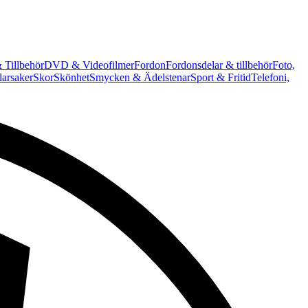
 Tillbehör
DVD & Videofilmer
Fordon
Fordonsdelar & tillbehör
Foto,
arsaker
Skor
Skönhet
Smycken & Ädelstenar
Sport & Fritid
Telefoni,