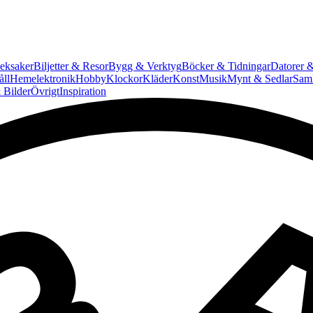
eksaker
Biljetter & Resor
Bygg & Verktyg
Böcker & Tidningar
Datorer &
ll
Hemelektronik
Hobby
Klockor
Kläder
Konst
Musik
Mynt & Sedlar
Saml
 Bilder
Övrigt
Inspiration