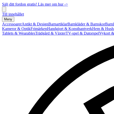
Sälj ditt fordon gratis! Läs mer om hur ->
Till innehållet
Meny
Accessoarer
Antikt & Design
Barnartiklar
Barnkläder & Barnskor
Barnl
Kameror & Optik
Frimärken
Handgjort & Konsthantverk
Hem & Hushå
Tablets & Wearables
Trädgård & Växter
TV-spel & Datorspel
Vykort &