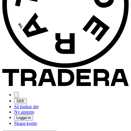
SEK
Så funkar det
Ny annons
Logga in
Skapa konto