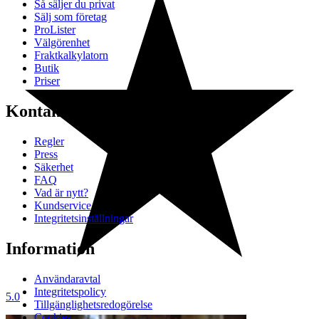
Så säljer du privat
Sälj som företag
ProLister
Välgörenhet
Fraktkalkylatorn
Butik
Priser
Kontakt & Hjälp
Regler
Press
Säkerhet
FAQ
Vad är nytt?
Kundservice
Integritetsinställningar
Information
Användaravtal
Integritetspolicy
5.0
Tillgänglighetsredogörelse
Cookies