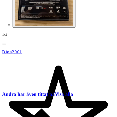
1
/
2
Dion2001
Andra har även tittat på
Visa alla