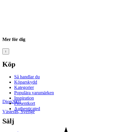
Mer för dig
↑
Köp
Så handlar du
Köparskydd
Kategorier
Populära varumärken
Inspiration
Dion2001
Presentkort
Authenticated
Västerås
,
Sverige
Sälj