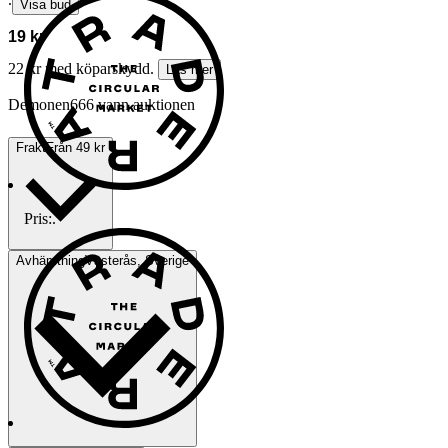
∙
Visa bud
19 kr
22 kr med köparskydd.
Läs mer
Demonen666 vann auktionen
Frakt
Från 49 kr
Pris:
.
Avhämtning
Västerås, Sverige