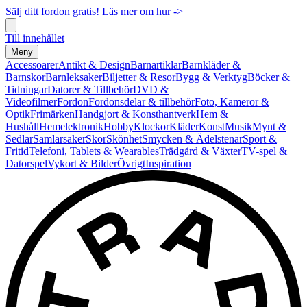
Sälj ditt fordon gratis! Läs mer om hur ->
Till innehållet
Meny
Accessoarer
Antikt & Design
Barnartiklar
Barnkläder &
Barnskor
Barnleksaker
Biljetter & Resor
Bygg & Verktyg
Böcker &
Tidningar
Datorer & Tillbehör
DVD &
Videofilmer
Fordon
Fordonsdelar & tillbehör
Foto, Kameror &
Optik
Frimärken
Handgjort & Konsthantverk
Hem &
Hushåll
Hemelektronik
Hobby
Klockor
Kläder
Konst
Musik
Mynt &
Sedlar
Samlarsaker
Skor
Skönhet
Smycken & Ädelstenar
Sport &
Fritid
Telefoni, Tablets & Wearables
Trädgård & Växter
TV-spel &
Datorspel
Vykort & Bilder
Övrigt
Inspiration