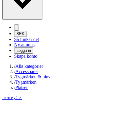
SEK
Så funkar det
Ny annons
Logga in
Skapa konto
/
Alla kategorier
/
Accessoarer
/
Tygmärken & pins
/
Tygmärken
/
Platser
honey53