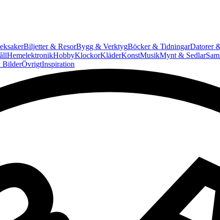
eksaker
Biljetter & Resor
Bygg & Verktyg
Böcker & Tidningar
Datorer &
ll
Hemelektronik
Hobby
Klockor
Kläder
Konst
Musik
Mynt & Sedlar
Saml
 Bilder
Övrigt
Inspiration