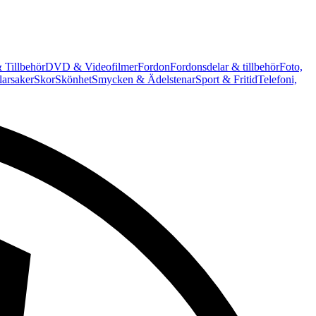
 Tillbehör
DVD & Videofilmer
Fordon
Fordonsdelar & tillbehör
Foto,
arsaker
Skor
Skönhet
Smycken & Ädelstenar
Sport & Fritid
Telefoni,