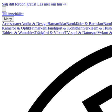
Sälj ditt fordon gratis! Läs mer om hur ->
Till innehållet
Meny
Accessoarer
Antikt & Design
Barnartiklar
Barnkläder & Barnskor
Barnl
Kameror & Optik
Frimärken
Handgjort & Konsthantverk
Hem & Hushå
Tablets & Wearables
Trädgård & Växter
TV-spel & Datorspel
Vykort &