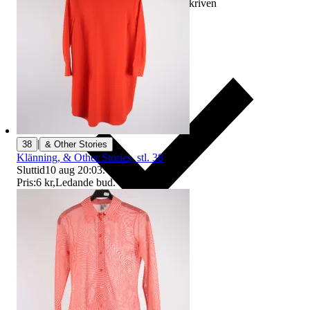
Ersättning om varan inte är som beskriven
|
38
& Other Stories
Klänning, & Other Stories, stl. 38
Sluttid
10 aug 20:03
.
Pris:
6 kr
,
Ledande bud
.
Ersättning om du inte får din vara