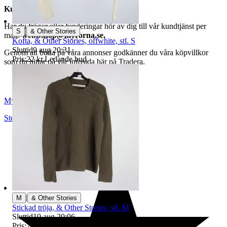
Kundservice
Har du frågor eller funderingar hör av dig till vår kundtjänst per
|
S
& Other Stories
mail:
webbshop@myrorna.se
.
Kofta, & Other Stories, offwhite, stl. S
Sluttid
9 aug 20:31
.
Genom att buda på våra annonser godkänner du våra köpvillkor
Pris:
22 kr
,
Ledande bud
.
som du hittar på vår infosida här på Tradera.
Myrorna
Stockholm
,
Sverige
|
M
& Other Stories
Stickad tröja, & Other Stories, stl. M
Sluttid
10 aug 20:06
.
Pris:
70 kr
,
Ledande bud
.