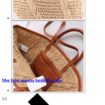
Mer från samma butik
Visa alla
1
/
3