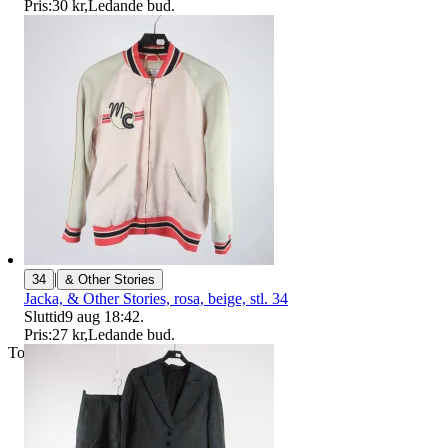
Pris:
30 kr
,
Ledande bud
.
|
34
& Other Stories
Jacka, & Other Stories, rosa, beige, stl. 34
Sluttid
9 aug 18:42
.
Pris:
27 kr
,
Ledande bud
.
Toppsäljare