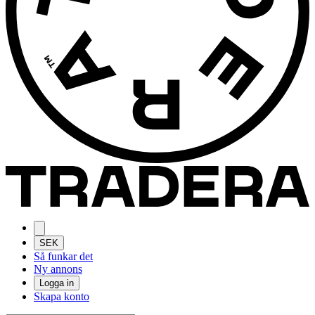
SEK
Så funkar det
Ny annons
Logga in
Skapa konto