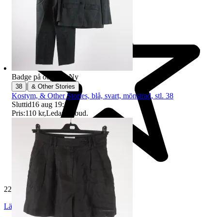
Badge på objektet:
Ny
|
38
& Other Stories
Kostym, & Other Stories, blå, svart, mönstrad, stl. 38
Sluttid
16 aug 19:12
.
Pris:
110 kr
,
Ledande bud
.
229 553 omdömen
Läs omdömen
Följ