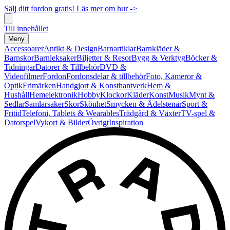
Sälj ditt fordon gratis! Läs mer om hur ->
Till innehållet
Meny
Accessoarer
Antikt & Design
Barnartiklar
Barnkläder &
Barnskor
Barnleksaker
Biljetter & Resor
Bygg & Verktyg
Böcker &
Tidningar
Datorer & Tillbehör
DVD &
Videofilmer
Fordon
Fordonsdelar & tillbehör
Foto, Kameror &
Optik
Frimärken
Handgjort & Konsthantverk
Hem &
Hushåll
Hemelektronik
Hobby
Klockor
Kläder
Konst
Musik
Mynt &
Sedlar
Samlarsaker
Skor
Skönhet
Smycken & Ädelstenar
Sport &
Fritid
Telefoni, Tablets & Wearables
Trädgård & Växter
TV-spel &
Datorspel
Vykort & Bilder
Övrigt
Inspiration