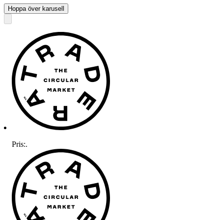
Hoppa över karusell
Pris:
.