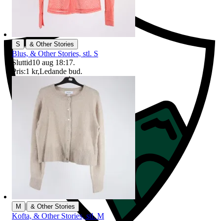
|
S
& Other Stories
Blus, & Other Stories, stl. S
Sluttid
10 aug 18:17
.
Pris:
1 kr
,
Ledande bud
.
|
M
& Other Stories
Kofta, & Other Stories, stl. M