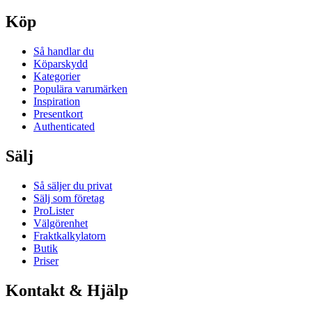
Köp
Så handlar du
Köparskydd
Kategorier
Populära varumärken
Inspiration
Presentkort
Authenticated
Sälj
Så säljer du privat
Sälj som företag
ProLister
Välgörenhet
Fraktkalkylatorn
Butik
Priser
Kontakt & Hjälp