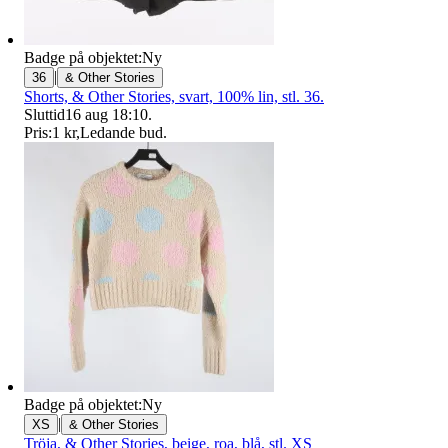
Badge på objektet:
Ny
|
36
& Other Stories
Shorts, & Other Stories, svart, 100% lin, stl. 36.
Sluttid
16 aug 18:10
.
Pris:
1 kr
,
Ledande bud
.
Badge på objektet:
Ny
|
XS
& Other Stories
Tröja, & Other Stories, beige, roa, blå, stl. XS