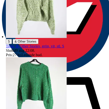
|
S
& Other Stories
Tröja, & Other Stories, grön, vit, stl. S
Sluttid
9 aug 22:08
.
Pris:
27 kr
,
Ledande bud
.