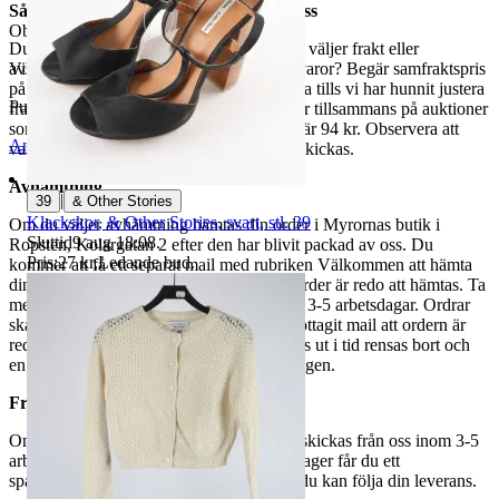
Så här går det till när du handlar hos oss
Objektnr
730 639 140
Du betalar din order direkt på Tradera och väljer frakt eller
avhämtning. Vill du att vi samfraktar fler varor? Begär samfraktspris
Visningar
626
på din Traderasida och vänta med att betala tills vi har hunnit justera
Publicerad
8 maj 18:09
fraktpriset. Vi samfraktar upp till fyra varor tillsammans på auktioner
som avslutas samma dag. Samfraktspriset är 94 kr. Observera att
Anmäl
Sälj liknande
varor märkta endast avhämtning inte kan skickas.
Avhämtning
|
39
& Other Stories
Klackskor, & Other Stories, svart, stl. 39
Om du väljer avhämtning hämtas din order i Myrornas butik i
Sluttid
9 aug 18:08
.
Ropsten, Kolargatan 2 efter den har blivit packad av oss. Du
Pris:
27 kr
,
Ledande bud
.
kommer att få ett separat mail med rubriken Välkommen att hämta
din order på Myrorna i Ropsten! när din order är redo att hämtas. Ta
med legitimation. Hanteringstiden är cirka 3-5 arbetsdagar. Ordrar
ska hämtas senast 7 dagar efter att man mottagit mail att ordern är
redo för avhämtning. Ordrar som ej hämtas ut i tid rensas bort och
en avgift på 84 kr dras av från återbetalningen.
Frakt
Om du har valt frakt kommer din vara att skickas från oss inom 3-5
arbetsdagar. När din vara har lämnat vårt lager får du ett
spårningsnummer av DSV inom kort där du kan följa din leverans.