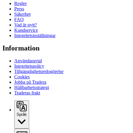
Regler
Press
Säkerhet
FAQ
Vad är nytt?
Kundservice
Integritetsinställningar
Information
Användaravtal
Integritetspolicy
Tillgänglighetsredogörelse
Cookies
Jobba på Tradera
Hållbarhetsstrategi
Traderas frakt
Språk