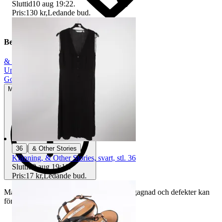
Sluttid
10 aug 19:22
.
Pris:
130 kr
,
Ledande bud
.
Beskrivning
& Other Stories
|
Unisex
|
Gott använt skick
Mindre tecken på användning
|
36
& Other Stories
Klänning, & Other Stories, svart, stl. 36
Sluttid
9 aug 19:11
.
Pris:
17 kr
,
Ledande bud
.
Mått ca. H: 30 cm. B: 40 cm. Varan är begagnad och defekter kan
förekomma.