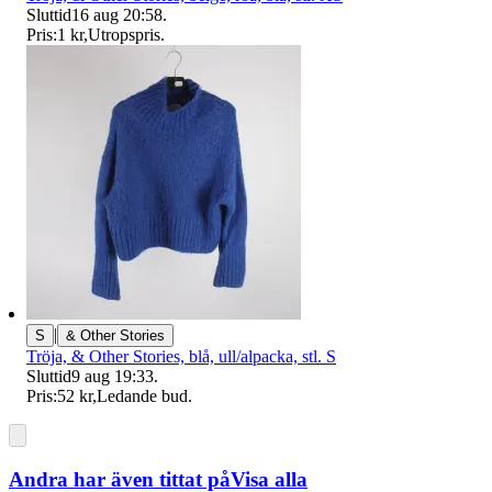
Sluttid
16 aug 20:58
.
Pris:
1 kr
,
Utropspris
.
|
S
& Other Stories
Tröja, & Other Stories, blå, ull/alpacka, stl. S
Sluttid
9 aug 19:33
.
Pris:
52 kr
,
Ledande bud
.
Andra har även tittat på
Visa alla