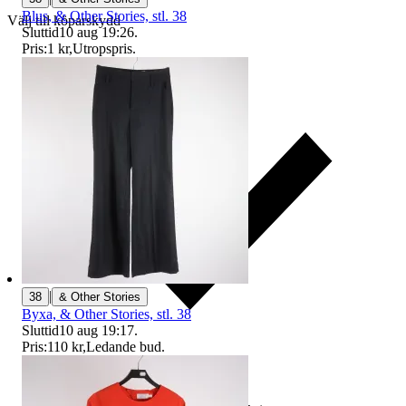
Blus, & Other Stories, stl. 38
Välj till köparskydd
Sluttid
10 aug 19:26
.
Pris:
1 kr
,
Utropspris
.
|
38
& Other Stories
Byxa, & Other Stories, stl. 38
Sluttid
10 aug 19:17
.
Pris:
110 kr
,
Ledande bud
.