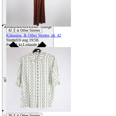
Avhämtning
Stockholm, Sverige
|
42
& Other Stories
Klänning, & Other Stories, stl. 42
Sluttid
10 aug 19:58
.
Pris:
41 kr
,
Ledande bud
.
Betalning
Via Tradera
|
38
& Other Stories