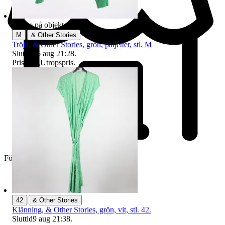
Badge på objektet:
Ny
|
M
& Other Stories
Tröja, & Other Stories, grön, paljetter, stl. M
Sluttid
16 aug 21:28
.
Pris:
1 kr
,
Utropspris
.
Företag
|
42
& Other Stories
Klänning, & Other Stories, grön, vit, stl. 42.
Sluttid
9 aug 21:38
.