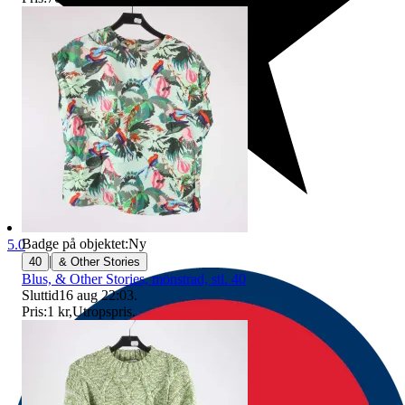
Badge på objektet:
Ny
5.0
|
40
& Other Stories
Blus, & Other Stories, mönstrad, stl. 40
Sluttid
16 aug 22:03
.
Pris:
1 kr
,
Utropspris
.