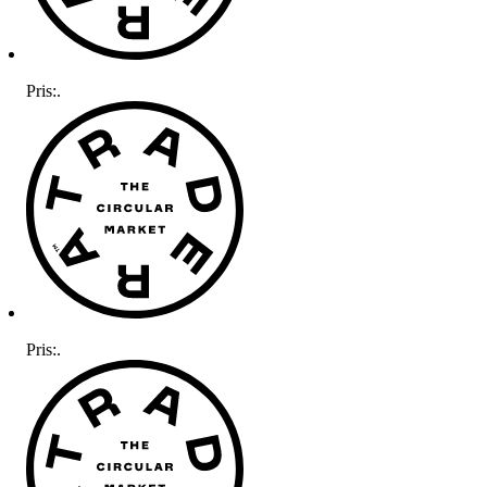
Pris:
.
Pris:
.