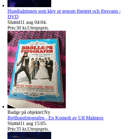
Hundraåringen som klev ut genom fönstret och försvann -
DVD
Sluttid
11 aug 04:04
.
Pris:
30 kr
,
Utropspris
.
Badge på objektet:
Ny
Bröllopsfotografen - En Komedi av Ulf Malmros
Sluttid
11 aug 15:05
.
Pris:
35 kr
,
Utropspris
.