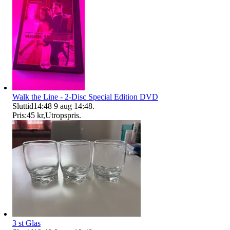
Walk the Line - 2-Disc Special Edition DVD
Sluttid
14:48
9 aug 14:48
.
Pris:
45 kr
,
Utropspris
.
3 st Glas