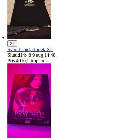
XL
Svart t-shirt, storlek XL
Sluttid
14:48
9 aug 14:48
.
Pris:
40 kr
,
Utropspris
.