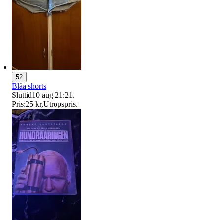
52
Blåa shorts
Sluttid
10 aug 21:21
.
Pris:
25 kr
,
Utropspris
.