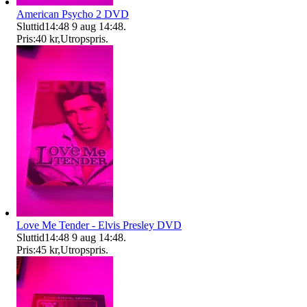
American Psycho 2 DVD
Sluttid
14:48
9 aug 14:48
.
Pris:
40 kr
,
Utropspris
.
Love Me Tender - Elvis Presley DVD
Sluttid
14:48
9 aug 14:48
.
Pris:
45 kr
,
Utropspris
.