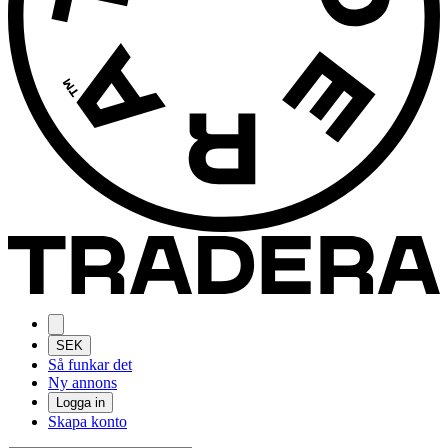
SEK
Så funkar det
Ny annons
Logga in
Skapa konto