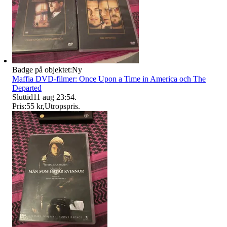
Badge på objektet:
Ny
Maffia DVD-filmer: Once Upon a Time in America och The
Departed
Sluttid
11 aug 23:54
.
Pris:
55 kr
,
Utropspris
.