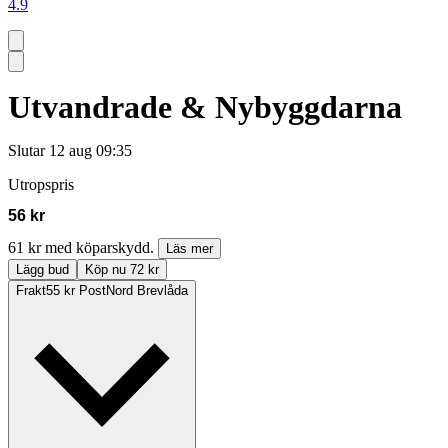
4.9
Utvandrade & Nybyggdarna
Slutar
12 aug 09:35
Utropspris
56 kr
61 kr med köparskydd.
Läs mer
Lägg bud
Köp nu 72 kr
Frakt
55 kr PostNord Brevlåda