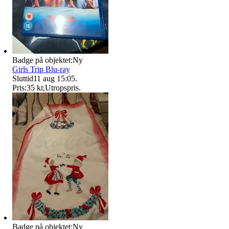
Badge på objektet:
Ny
Girls Trip Blu-ray
Sluttid
11 aug 15:05
.
Pris:
35 kr
,
Utropspris
.
Badge på objektet:
Ny