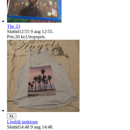
The 33
Sluttid
12:55
9 aug 12:55
.
Pris:
20 kr
,
Utropspris
.
XL
Ljusblå tanktopp
Sluttid
14:48
9 aug 14:48
.