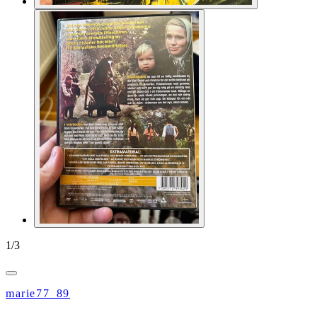
1
/
3
marie77_89