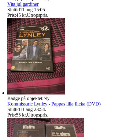
Vita jul gardiner
Sluttid
11 aug 15:05
.
Pris:
45 kr
,
Utropspris
.
Badge på objektet:
Ny
Kommissarie Lynley - Pappas lilla flicka (DVD)
Sluttid
11 aug 23:54
.
Pris:
55 kr
,
Utropspris
.