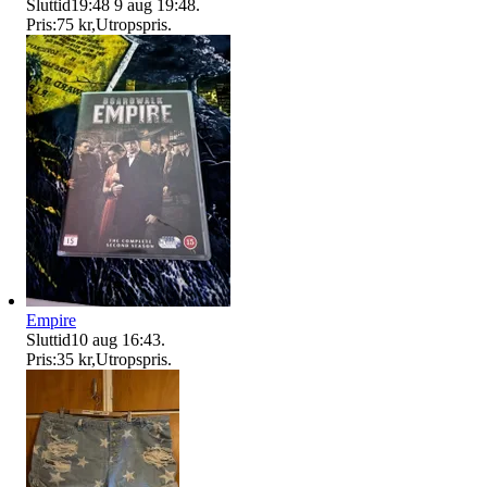
Sluttid
19:48
9 aug 19:48
.
Pris:
75 kr
,
Utropspris
.
Empire
Sluttid
10 aug 16:43
.
Pris:
35 kr
,
Utropspris
.