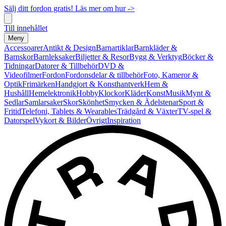
Sälj ditt fordon gratis! Läs mer om hur ->
Till innehållet
Meny
Accessoarer
Antikt & Design
Barnartiklar
Barnkläder &
Barnskor
Barnleksaker
Biljetter & Resor
Bygg & Verktyg
Böcker &
Tidningar
Datorer & Tillbehör
DVD &
Videofilmer
Fordon
Fordonsdelar & tillbehör
Foto, Kameror &
Optik
Frimärken
Handgjort & Konsthantverk
Hem &
Hushåll
Hemelektronik
Hobby
Klockor
Kläder
Konst
Musik
Mynt &
Sedlar
Samlarsaker
Skor
Skönhet
Smycken & Ädelstenar
Sport &
Fritid
Telefoni, Tablets & Wearables
Trädgård & Växter
TV-spel &
Datorspel
Vykort & Bilder
Övrigt
Inspiration