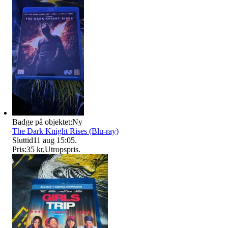
Badge på objektet:
Ny
The Dark Knight Rises (Blu-ray)
Sluttid
11 aug 15:05
.
Pris:
35 kr
,
Utropspris
.