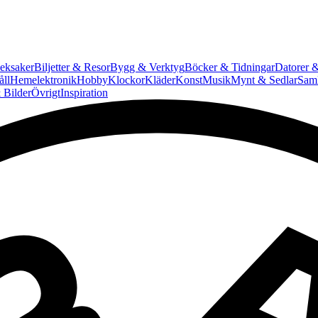
eksaker
Biljetter & Resor
Bygg & Verktyg
Böcker & Tidningar
Datorer &
ll
Hemelektronik
Hobby
Klockor
Kläder
Konst
Musik
Mynt & Sedlar
Saml
 Bilder
Övrigt
Inspiration