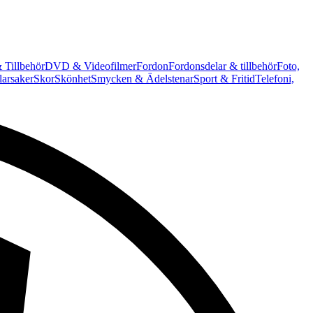
 Tillbehör
DVD & Videofilmer
Fordon
Fordonsdelar & tillbehör
Foto,
arsaker
Skor
Skönhet
Smycken & Ädelstenar
Sport & Fritid
Telefoni,