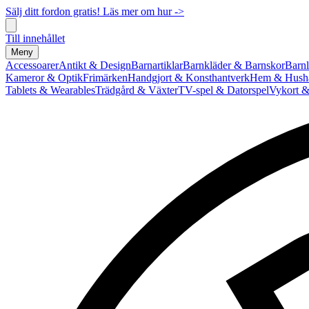
Sälj ditt fordon gratis! Läs mer om hur ->
Till innehållet
Meny
Accessoarer
Antikt & Design
Barnartiklar
Barnkläder & Barnskor
Barnl
Kameror & Optik
Frimärken
Handgjort & Konsthantverk
Hem & Hushå
Tablets & Wearables
Trädgård & Växter
TV-spel & Datorspel
Vykort &