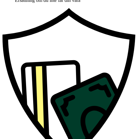
Ersättning om du inte får din vara