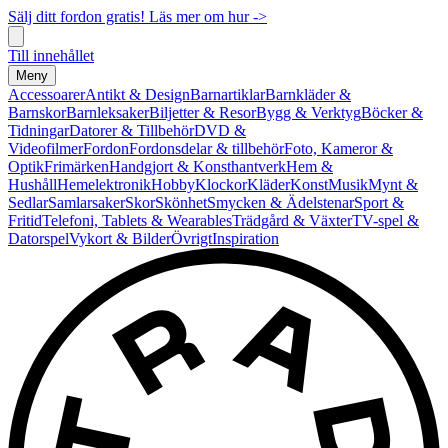
Sälj ditt fordon gratis! Läs mer om hur ->
Till innehållet
Meny
Accessoarer
Antikt & Design
Barnartiklar
Barnkläder &
Barnskor
Barnleksaker
Biljetter & Resor
Bygg & Verktyg
Böcker &
Tidningar
Datorer & Tillbehör
DVD &
Videofilmer
Fordon
Fordonsdelar & tillbehör
Foto, Kameror &
Optik
Frimärken
Handgjort & Konsthantverk
Hem &
Hushåll
Hemelektronik
Hobby
Klockor
Kläder
Konst
Musik
Mynt &
Sedlar
Samlarsaker
Skor
Skönhet
Smycken & Ädelstenar
Sport &
Fritid
Telefoni, Tablets & Wearables
Trädgård & Växter
TV-spel &
Datorspel
Vykort & Bilder
Övrigt
Inspiration