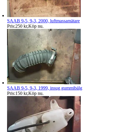
SAAB 9-5, 9-3, 2000, luftmassamätare
Pris:
250 kr
,
Köp nu
.
SAAB 9-5, 9-3, 1999, insug gummibälg
Pris:
150 kr
,
Köp nu
.