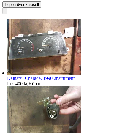
Hoppa över karusell
Daihatsu Charade, 1990 ,instrument
Pris:
400 kr
,
Köp nu
.