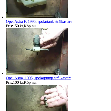
Opel Astra F, 1995, spolartank strålkastare
Pris:
150 kr
,
Köp nu
.
Opel Astra, 1995, spolarpump strålkastare
Pris:
100 kr
,
Köp nu
.