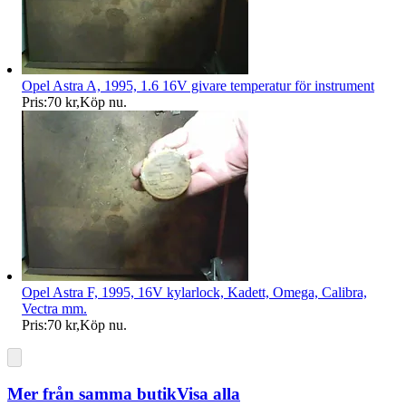
Opel Astra A, 1995, 1.6 16V givare temperatur för instrument
Pris:
70 kr
,
Köp nu
.
Opel Astra F, 1995, 16V kylarlock, Kadett, Omega, Calibra,
Vectra mm.
Pris:
70 kr
,
Köp nu
.
Mer från samma butik
Visa alla