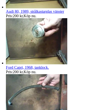
Audi 80, 1989, strålkastarglas vänster
Pris:
200 kr
,
Köp nu
.
Ford Capri, 1968, tanklock.
Pris:
200 kr
,
Köp nu
.