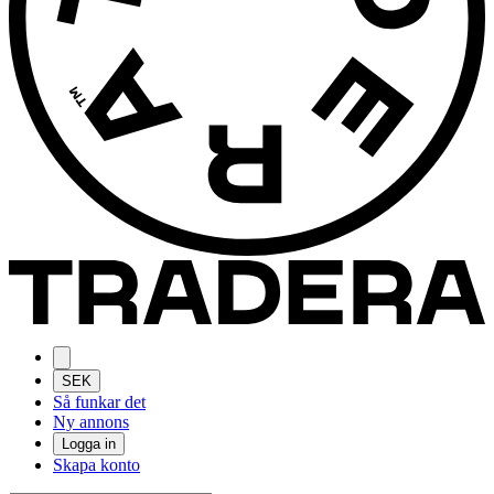
SEK
Så funkar det
Ny annons
Logga in
Skapa konto