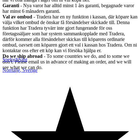
Garanti
- Nya varor har alltid minst 1 års garanti, begagnade varor
har minst 6 månaders garanti.
Val av ombud
- Tradera har en ny funktion i kassan, där köpare kan
välja vilket ombud de önskar få försändelser skickade till. Denna
funktion har Tradera tyvärr inte gjort fungerande för oss
företagssäljare som har system sammankopplade med Tradera,
därför kommer alla försändelser skickas till köparens ordinarie
ombud, oavsett om köparen gjort ett val i kassan hos Tradera. Om ni
kontaktar oss efter ett köp kan vi försöka hjälpa er.
Do we ship abroad
- To some countries we do, and to some we
SpelochSånt
don't. Please email us in advance of making an order, and we will
see what we can do.
Norrtälje
,
Sverige