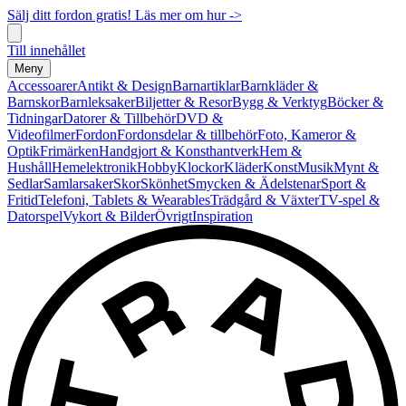
Sälj ditt fordon gratis! Läs mer om hur ->
Till innehållet
Meny
Accessoarer
Antikt & Design
Barnartiklar
Barnkläder &
Barnskor
Barnleksaker
Biljetter & Resor
Bygg & Verktyg
Böcker &
Tidningar
Datorer & Tillbehör
DVD &
Videofilmer
Fordon
Fordonsdelar & tillbehör
Foto, Kameror &
Optik
Frimärken
Handgjort & Konsthantverk
Hem &
Hushåll
Hemelektronik
Hobby
Klockor
Kläder
Konst
Musik
Mynt &
Sedlar
Samlarsaker
Skor
Skönhet
Smycken & Ädelstenar
Sport &
Fritid
Telefoni, Tablets & Wearables
Trädgård & Växter
TV-spel &
Datorspel
Vykort & Bilder
Övrigt
Inspiration