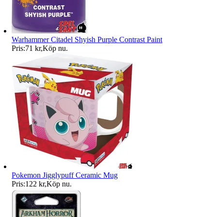
Warhammer Citadel Shyish Purple Contrast Paint
Pris:
71 kr
,
Köp nu
.
Pokemon Jigglypuff Ceramic Mug
Pris:
122 kr
,
Köp nu
.