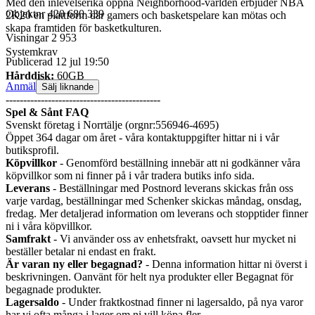
Med den inlevelserika öppna Neighborhood-världen erbjuder NBA
Objektnr
420 680 339
2K20 en plattform där gamers och basketspelare kan mötas och
skapa framtiden för basketkulturen.
Visningar
2 953
Systemkrav
Publicerad
12 jul 19:50
Hårddisk:
60GB
Anmäl
Sälj liknande
--------------------------------------------
Spel & Sånt FAQ
Svenskt företag i Norrtälje (orgnr:556946-4695)
Öppet 364 dagar om året - våra kontaktuppgifter hittar ni i vår
butiksprofil.
Köpvillkor
- Genomförd beställning innebär att ni godkänner våra
köpvillkor som ni finner på i vår tradera butiks info sida.
Leverans
- Beställningar med Postnord leverans skickas från oss
varje vardag, beställningar med Schenker skickas måndag, onsdag,
fredag. Mer detaljerad information om leverans och stopptider finner
ni i våra köpvillkor.
Samfrakt
- Vi använder oss av enhetsfrakt, oavsett hur mycket ni
beställer betalar ni endast en frakt.
Är varan ny eller begagnad?
- Denna information hittar ni överst i
beskrivningen. Oanvänt för helt nya produkter eller Begagnat för
begagnade produkter.
Lagersaldo
- Under fraktkostnad finner ni lagersaldo, på nya varor
har vi ofta många i lager om ni vill köpa fler.