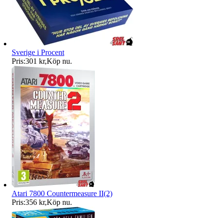
Sverige i Procent
Pris:
301 kr
,
Köp nu
.
Atari 7800 Countermeasure II(2)
Pris:
356 kr
,
Köp nu
.