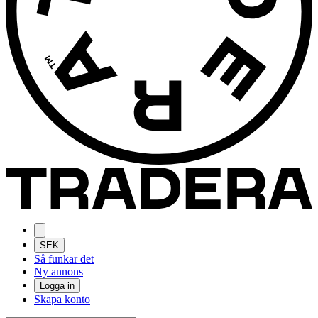
SEK
Så funkar det
Ny annons
Logga in
Skapa konto