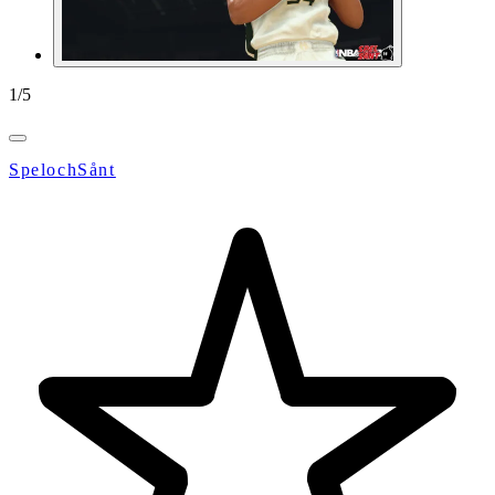
1
/
5
SpelochSånt