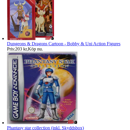
Dungeons & Dragons Cartoon - Bobby & Uni Action Figures
Pris:
203 kr
,
Köp nu
.
Phantasy star collection (inkl. Skyddsbox)