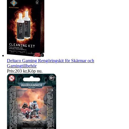
Deltaco Gaming Rengöringskit för Skärmar och
Gamingtillbehör
Pris:
203 kr
,
Köp nu
.