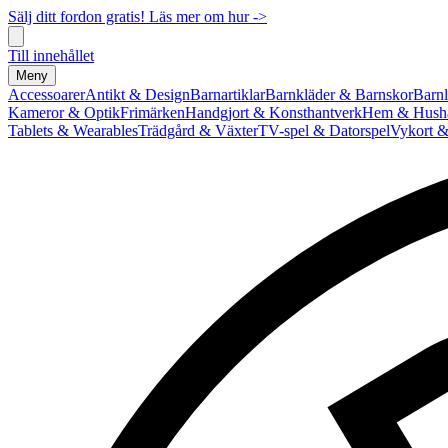
Sälj ditt fordon gratis! Läs mer om hur ->
Till innehållet
Meny
Accessoarer
Antikt & Design
Barnartiklar
Barnkläder & Barnskor
Barnl
Kameror & Optik
Frimärken
Handgjort & Konsthantverk
Hem & Hushå
Tablets & Wearables
Trädgård & Växter
TV-spel & Datorspel
Vykort &