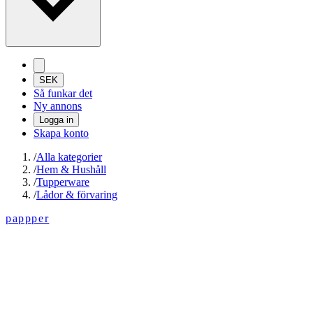
SEK
Så funkar det
Ny annons
Logga in
Skapa konto
/
Alla kategorier
/
Hem & Hushåll
/
Tupperware
/
Lådor & förvaring
pappper