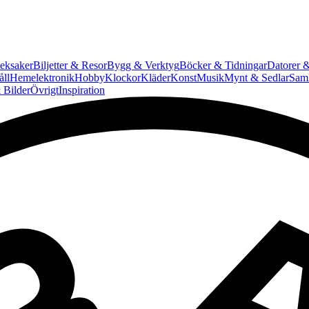
eksaker
Biljetter & Resor
Bygg & Verktyg
Böcker & Tidningar
Datorer &
ll
Hemelektronik
Hobby
Klockor
Kläder
Konst
Musik
Mynt & Sedlar
Saml
 Bilder
Övrigt
Inspiration