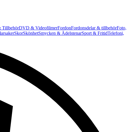
 Tillbehör
DVD & Videofilmer
Fordon
Fordonsdelar & tillbehör
Foto,
arsaker
Skor
Skönhet
Smycken & Ädelstenar
Sport & Fritid
Telefoni,