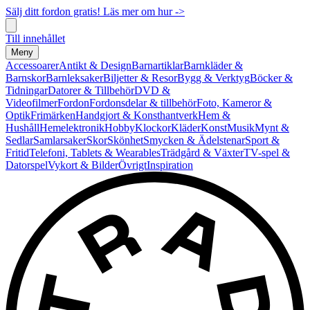
Sälj ditt fordon gratis! Läs mer om hur ->
Till innehållet
Meny
Accessoarer
Antikt & Design
Barnartiklar
Barnkläder &
Barnskor
Barnleksaker
Biljetter & Resor
Bygg & Verktyg
Böcker &
Tidningar
Datorer & Tillbehör
DVD &
Videofilmer
Fordon
Fordonsdelar & tillbehör
Foto, Kameror &
Optik
Frimärken
Handgjort & Konsthantverk
Hem &
Hushåll
Hemelektronik
Hobby
Klockor
Kläder
Konst
Musik
Mynt &
Sedlar
Samlarsaker
Skor
Skönhet
Smycken & Ädelstenar
Sport &
Fritid
Telefoni, Tablets & Wearables
Trädgård & Växter
TV-spel &
Datorspel
Vykort & Bilder
Övrigt
Inspiration