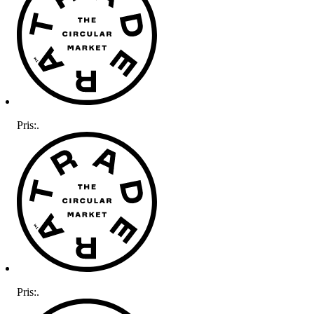
Pris:
.
Pris:
.