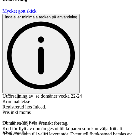
Mycket gott skick
Inga eller minimala tecken på användning
Utförsäljning av .se domäner vecka 22-24
Kriminalitet.se
Registrerad hos Inleed.
Pris inkl moms
Objektnr
733 886 263
Domänen säljs via svenskt företag.
Kod för flytt av domän ges ut till köparen som kan välja fritt att
Visningar
19
flytta domänen till valfri leverantör. Eventuell flyttkostnad betalas av