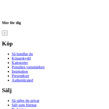
Mer för dig
↑
Köp
Så handlar du
Köparskydd
Kategorier
Populära varumärken
Inspiration
Presentkort
Authenticated
Sälj
Så säljer du privat
Sälj som företag