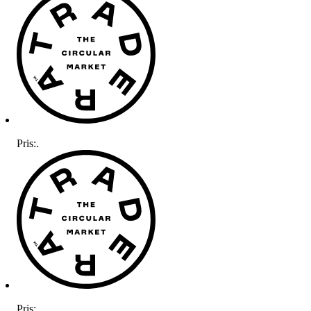
Pris:
.
Pris:
.