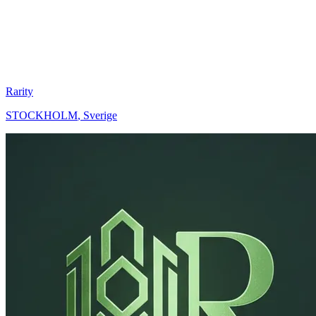
Rarity
STOCKHOLM
,
Sverige