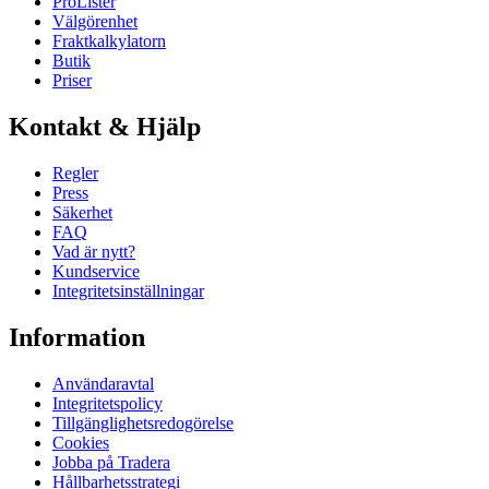
ProLister
Välgörenhet
Fraktkalkylatorn
Butik
Priser
Kontakt & Hjälp
Regler
Press
Säkerhet
FAQ
Vad är nytt?
Kundservice
Integritetsinställningar
Information
Användaravtal
Integritetspolicy
Tillgänglighetsredogörelse
Cookies
Jobba på Tradera
Hållbarhetsstrategi