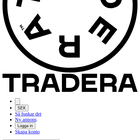
SEK
Så funkar det
Ny annons
Logga in
Skapa konto