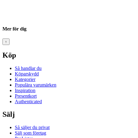
Mer för dig
↑
Köp
Så handlar du
Köparskydd
Kategorier
Populära varumärken
Inspiration
Presentkort
Authenticated
Sälj
Så säljer du privat
Sälj som företag