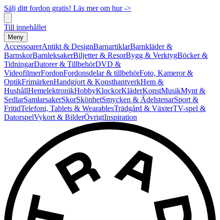
Sälj ditt fordon gratis! Läs mer om hur ->
Till innehållet
Meny
Accessoarer
Antikt & Design
Barnartiklar
Barnkläder &
Barnskor
Barnleksaker
Biljetter & Resor
Bygg & Verktyg
Böcker &
Tidningar
Datorer & Tillbehör
DVD &
Videofilmer
Fordon
Fordonsdelar & tillbehör
Foto, Kameror &
Optik
Frimärken
Handgjort & Konsthantverk
Hem &
Hushåll
Hemelektronik
Hobby
Klockor
Kläder
Konst
Musik
Mynt &
Sedlar
Samlarsaker
Skor
Skönhet
Smycken & Ädelstenar
Sport &
Fritid
Telefoni, Tablets & Wearables
Trädgård & Växter
TV-spel &
Datorspel
Vykort & Bilder
Övrigt
Inspiration