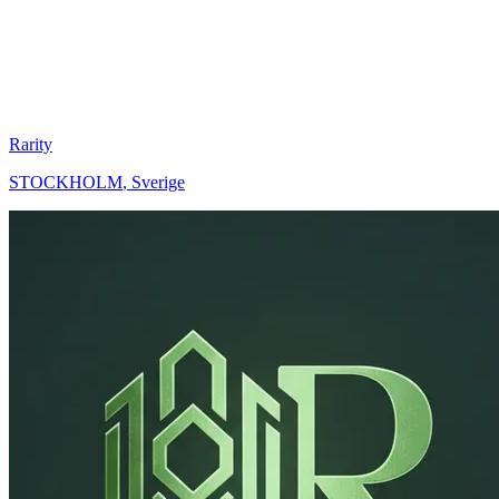
Rarity
STOCKHOLM
,
Sverige