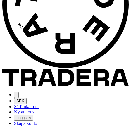
SEK
Så funkar det
Ny annons
Logga in
Skapa konto