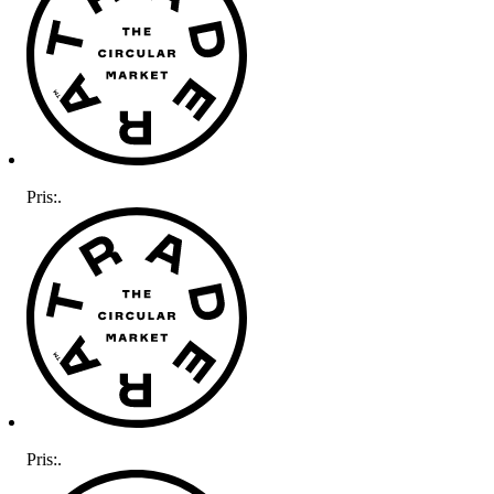
Pris:
.
Pris:
.