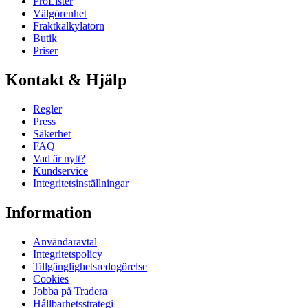
ProLister
Välgörenhet
Fraktkalkylatorn
Butik
Priser
Kontakt & Hjälp
Regler
Press
Säkerhet
FAQ
Vad är nytt?
Kundservice
Integritetsinställningar
Information
Användaravtal
Integritetspolicy
Tillgänglighetsredogörelse
Cookies
Jobba på Tradera
Hållbarhetsstrategi