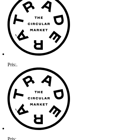
Pris:
.
Pris:
.