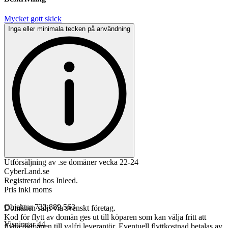
Mycket gott skick
Inga eller minimala tecken på användning
Utförsäljning av .se domäner vecka 22-24
CyberLand.se
Registrerad hos Inleed.
Pris inkl moms
Objektnr
733 889 563
Domänen säljs via svenskt företag.
Kod för flytt av domän ges ut till köparen som kan välja fritt att
Visningar
44
flytta domänen till valfri leverantör. Eventuell flyttkostnad betalas av