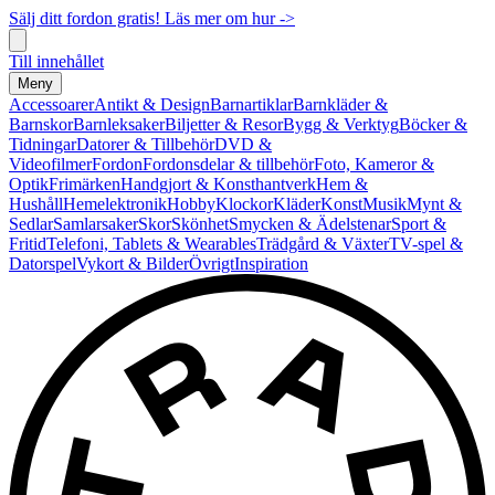
Sälj ditt fordon gratis! Läs mer om hur ->
Till innehållet
Meny
Accessoarer
Antikt & Design
Barnartiklar
Barnkläder &
Barnskor
Barnleksaker
Biljetter & Resor
Bygg & Verktyg
Böcker &
Tidningar
Datorer & Tillbehör
DVD &
Videofilmer
Fordon
Fordonsdelar & tillbehör
Foto, Kameror &
Optik
Frimärken
Handgjort & Konsthantverk
Hem &
Hushåll
Hemelektronik
Hobby
Klockor
Kläder
Konst
Musik
Mynt &
Sedlar
Samlarsaker
Skor
Skönhet
Smycken & Ädelstenar
Sport &
Fritid
Telefoni, Tablets & Wearables
Trädgård & Växter
TV-spel &
Datorspel
Vykort & Bilder
Övrigt
Inspiration