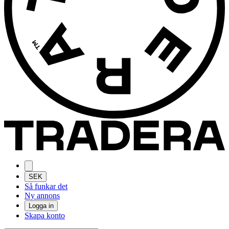
SEK
Så funkar det
Ny annons
Logga in
Skapa konto