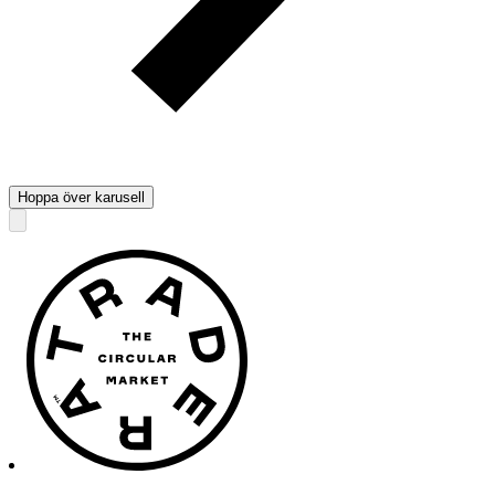
Hoppa över karusell