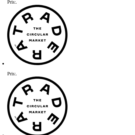
Pris:
.
Pris:
.