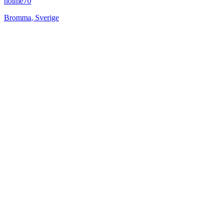
holme70
Bromma
,
Sverige