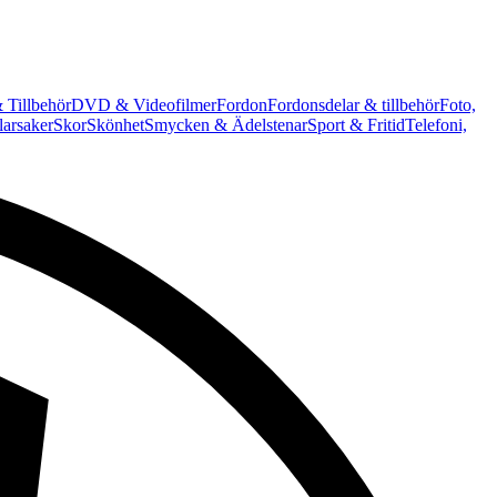
 Tillbehör
DVD & Videofilmer
Fordon
Fordonsdelar & tillbehör
Foto,
arsaker
Skor
Skönhet
Smycken & Ädelstenar
Sport & Fritid
Telefoni,