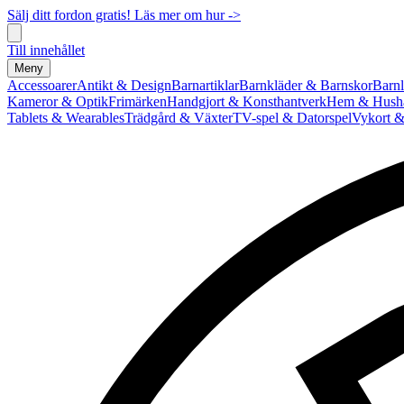
Sälj ditt fordon gratis! Läs mer om hur ->
Till innehållet
Meny
Accessoarer
Antikt & Design
Barnartiklar
Barnkläder & Barnskor
Barnl
Kameror & Optik
Frimärken
Handgjort & Konsthantverk
Hem & Hushå
Tablets & Wearables
Trädgård & Växter
TV-spel & Datorspel
Vykort &