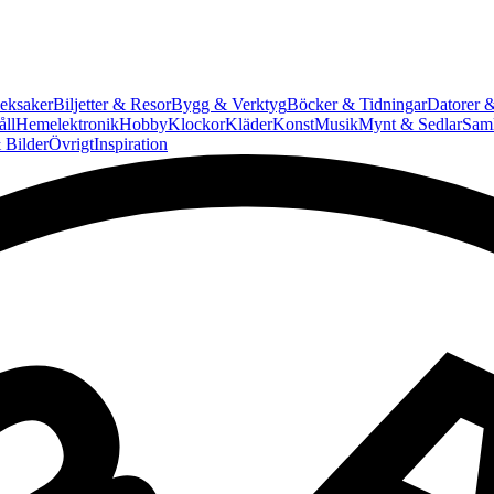
eksaker
Biljetter & Resor
Bygg & Verktyg
Böcker & Tidningar
Datorer &
ll
Hemelektronik
Hobby
Klockor
Kläder
Konst
Musik
Mynt & Sedlar
Saml
 Bilder
Övrigt
Inspiration