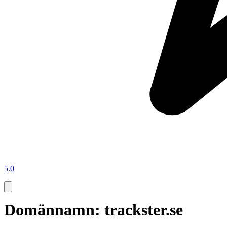
5.0
Domännamn: trackster.se