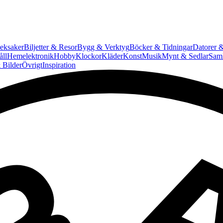
eksaker
Biljetter & Resor
Bygg & Verktyg
Böcker & Tidningar
Datorer &
ll
Hemelektronik
Hobby
Klockor
Kläder
Konst
Musik
Mynt & Sedlar
Saml
 Bilder
Övrigt
Inspiration