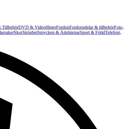
 Tillbehör
DVD & Videofilmer
Fordon
Fordonsdelar & tillbehör
Foto,
arsaker
Skor
Skönhet
Smycken & Ädelstenar
Sport & Fritid
Telefoni,