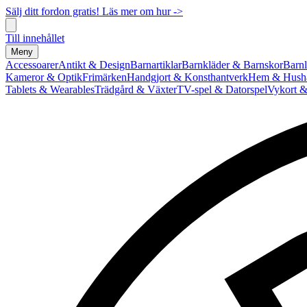
Sälj ditt fordon gratis! Läs mer om hur ->
Till innehållet
Meny
Accessoarer
Antikt & Design
Barnartiklar
Barnkläder & Barnskor
Barnl
Kameror & Optik
Frimärken
Handgjort & Konsthantverk
Hem & Hushå
Tablets & Wearables
Trädgård & Växter
TV-spel & Datorspel
Vykort &